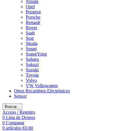
Nissan
Opel
Peugeot
Porsche
Renault
Rover
Saab
Seat
Skoda
Smart
SsangYong
Subaru
Sukuzi
Suzuki
Toyota
Volvo
VW Volkswagen
Otros Recambios Electrónicos
Sensor
Buscar...
Acceso / Registro
0
Lista de Deseos
0
Comparar
0
artículos
€
0.00