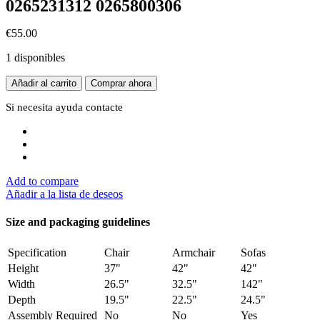
0265231312 0265800306
€
55.00
1 disponibles
ABS
Añadir al carrito
Comprar ahora
Fiat
Panda
Si necesita ayuda
contacte
169
46802215
0265231312
0265800306
cantidad
Add to compare
Añadir a la lista de deseos
Size and packaging guidelines
Specification
Chair
Armchair
Sofas
Height
37"
42"
42"
Width
26.5"
32.5"
142"
Depth
19.5"
22.5"
24.5"
Assembly Required
No
No
Yes