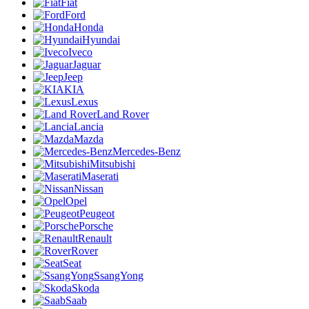
Fiat
Ford
Honda
Hyundai
Iveco
Jaguar
Jeep
KIA
Lexus
Land Rover
Lancia
Mazda
Mercedes-Benz
Mitsubishi
Maserati
Nissan
Opel
Peugeot
Porsche
Renault
Rover
Seat
SsangYong
Skoda
Saab