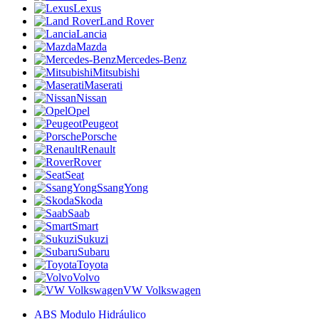
Lexus
Land Rover
Lancia
Mazda
Mercedes-Benz
Mitsubishi
Maserati
Nissan
Opel
Peugeot
Porsche
Renault
Rover
Seat
SsangYong
Skoda
Saab
Smart
Sukuzi
Subaru
Toyota
Volvo
VW Volkswagen
ABS Modulo Hidráulico