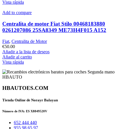
Vista rápida
Add to compare
Centralita de motor Fiat Stilo 00468183880
0261207086 25SA8349 ME73H4F015 A152
Fiat
,
Centralita de Motor
€
50.00
Añadir a la lista de deseos
Añadir al carrito
Vista rápida
HBAUTOES.COM
Tienda Online de Norayr Balayan
Número de IVA: ES X8849520V
652 444 440
955 98 65 97