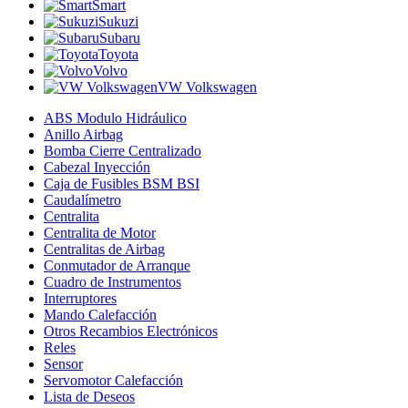
Smart
Sukuzi
Subaru
Toyota
Volvo
VW Volkswagen
ABS Modulo Hidráulico
Anillo Airbag
Bomba Cierre Centralizado
Cabezal Inyección
Caja de Fusibles BSM BSI
Caudalímetro
Centralita
Centralita de Motor
Centralitas de Airbag
Conmutador de Arranque
Cuadro de Instrumentos
Interruptores
Mando Calefacción
Otros Recambios Electrónicos
Reles
Sensor
Servomotor Calefacción
Lista de Deseos