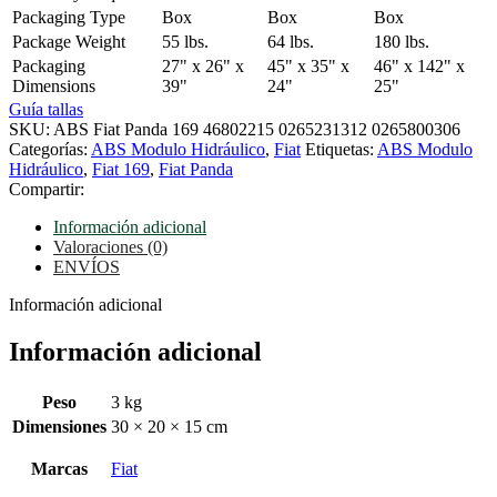
Packaging Type
Box
Box
Box
Package Weight
55 lbs.
64 lbs.
180 lbs.
Packaging
27" x 26" x
45" x 35" x
46" x 142" x
Dimensions
39"
24"
25"
Guía tallas
SKU:
ABS Fiat Panda 169 46802215 0265231312 0265800306
Categorías:
ABS Modulo Hidráulico
,
Fiat
Etiquetas:
ABS Modulo
Hidráulico
,
Fiat 169
,
Fiat Panda
Compartir:
Información adicional
Valoraciones (0)
ENVÍOS
Información adicional
Información adicional
Peso
3 kg
Dimensiones
30 × 20 × 15 cm
Marcas
Fiat