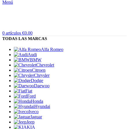
Menú
0
artículos
€
0.00
TODAS LAS MARCAS
Alfa Romeo
Audi
BMW
Chevrolet
Citroen
Chrysler
Dodge
Daewoo
Fiat
Ford
Honda
Hyundai
Iveco
Jaguar
Jeep
KIA