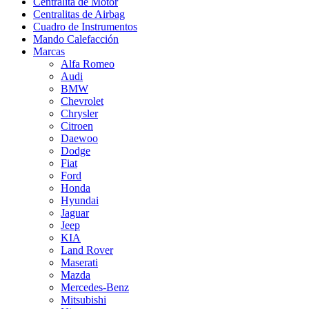
Centralita de Motor
Centralitas de Airbag
Cuadro de Instrumentos
Mando Calefacción
Marcas
Alfa Romeo
Audi
BMW
Chevrolet
Chrysler
Citroen
Daewoo
Dodge
Fiat
Ford
Honda
Hyundai
Jaguar
Jeep
KIA
Land Rover
Maserati
Mazda
Mercedes-Benz
Mitsubishi