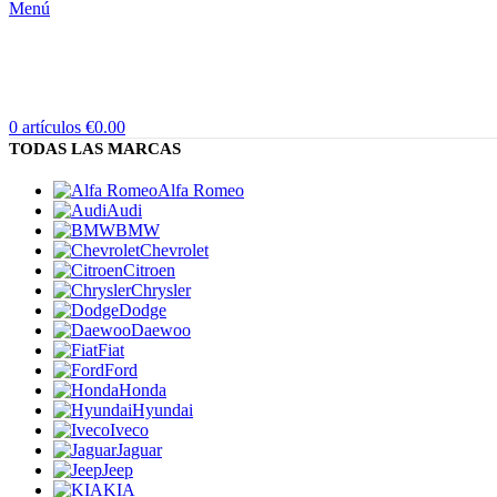
Menú
0
artículos
€
0.00
TODAS LAS MARCAS
Alfa Romeo
Audi
BMW
Chevrolet
Citroen
Chrysler
Dodge
Daewoo
Fiat
Ford
Honda
Hyundai
Iveco
Jaguar
Jeep
KIA