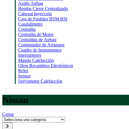
Anillo Airbag
Bomba Cierre Centralizado
Cabezal Inyección
Caja de Fusibles BSM BSI
Caudalímetro
Centralita
Centralita de Motor
Centralitas de Airbag
Conmutador de Arranque
Cuadro de Instrumentos
Interruptores
Mando Calefacción
Otros Recambios Electrónicos
Reles
Sensor
Servomotor Calefacción
Nissan
Cerrar
Selecciona
una