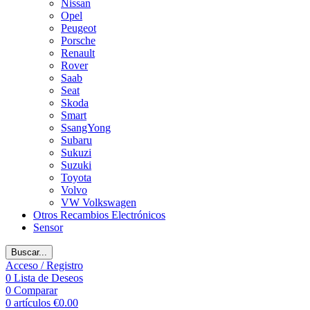
Nissan
Opel
Peugeot
Porsche
Renault
Rover
Saab
Seat
Skoda
Smart
SsangYong
Subaru
Sukuzi
Suzuki
Toyota
Volvo
VW Volkswagen
Otros Recambios Electrónicos
Sensor
Buscar...
Acceso / Registro
0
Lista de Deseos
0
Comparar
0
artículos
€
0.00