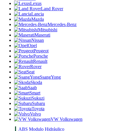
Lexus
Land Rover
Lancia
Mazda
Mercedes-Benz
Mitsubishi
Maserati
Nissan
Opel
Peugeot
Porsche
Renault
Rover
Seat
SsangYong
Skoda
Saab
Smart
Sukuzi
Subaru
Toyota
Volvo
VW Volkswagen
ABS Modulo Hidráulico