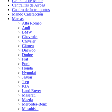
Centralita de Motor
Centralitas de Airbag
Cuadro de Instrumentos
Mando Calefacción
Marcas
Alfa Romeo
Audi
BMW
Chevrolet
Chrysler
Citroen
Daewoo
Dodge
Fiat
Ford
Honda
Hyundai
Jaguar
Jeep
KIA
Land Rover
Maserati
Mazda
Mercedes-Benz
Mitsubishi