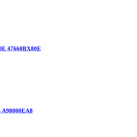
80E 47660BX80E
34 A98000EA8