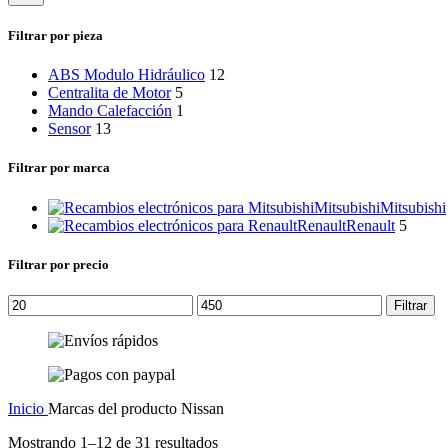
categoría
Filtrar por pieza
ABS Modulo Hidráulico
12
Centralita de Motor
5
Mando Calefacción
1
Sensor
13
Filtrar por marca
Mitsubishi
Mitsubishi
Renault
Renault
5
Filtrar por precio
Precio
Precio
Filtrar
mínimo
máximo
Inicio
Marcas del producto
Nissan
Mostrando 1–12 de 31 resultados