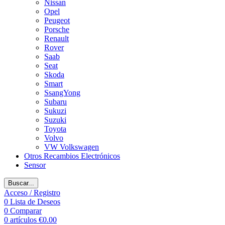
Nissan
Opel
Peugeot
Porsche
Renault
Rover
Saab
Seat
Skoda
Smart
SsangYong
Subaru
Sukuzi
Suzuki
Toyota
Volvo
VW Volkswagen
Otros Recambios Electrónicos
Sensor
Buscar...
Acceso / Registro
0
Lista de Deseos
0
Comparar
0
artículos
€
0.00