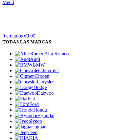
Menú
0
artículos
€
0.00
TODAS LAS MARCAS
Alfa Romeo
Audi
BMW
Chevrolet
Citroen
Chrysler
Dodge
Daewoo
Fiat
Ford
Honda
Hyundai
Iveco
Jaguar
Jeep
KIA