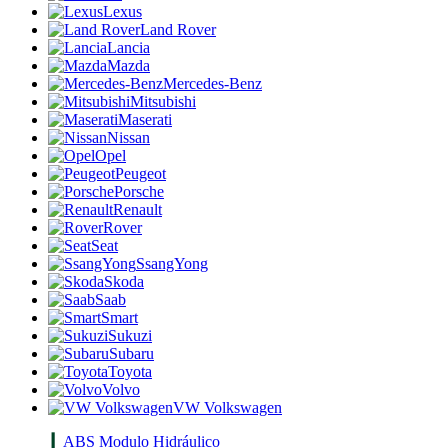
Lexus
Land Rover
Lancia
Mazda
Mercedes-Benz
Mitsubishi
Maserati
Nissan
Opel
Peugeot
Porsche
Renault
Rover
Seat
SsangYong
Skoda
Saab
Smart
Sukuzi
Subaru
Toyota
Volvo
VW Volkswagen
ABS Modulo Hidráulico