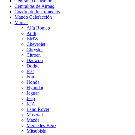
Centralita de Motor
Centralitas de Airbag
Cuadro de Instrumentos
Mando Calefacción
Marcas
Alfa Romeo
Audi
BMW
Chevrolet
Chrysler
Citroen
Daewoo
Dodge
Fiat
Ford
Honda
Hyundai
Jaguar
Jeep
KIA
Land Rover
Maserati
Mazda
Mercedes-Benz
Mitsubishi