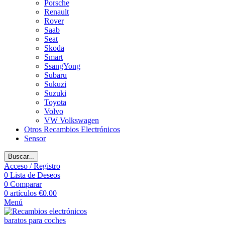
Porsche
Renault
Rover
Saab
Seat
Skoda
Smart
SsangYong
Subaru
Sukuzi
Suzuki
Toyota
Volvo
VW Volkswagen
Otros Recambios Electrónicos
Sensor
Buscar...
Acceso / Registro
0
Lista de Deseos
0
Comparar
0
artículos
€
0.00
Menú