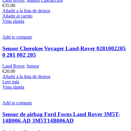
Land Rover
,
Mando Calefacción
€
35.00
Añadir a la lista de deseos
Añadir al carrito
Vista rápida
Add to compare
Sensor Cherokee Voyager Land-Rover 0281002205
0 281 002 205
Land Rover
,
Sensor
€
20.00
Añadir a la lista de deseos
Leer más
Vista rápida
Add to compare
Sensor de airbag Ford Focus Land Rover 3M5T-
14B006-AD 3M5T14B006AD