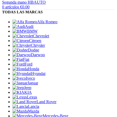
0
artículos
€
0.00
TODAS LAS MARCAS
Alfa Romeo
Audi
BMW
Chevrolet
Citroen
Chrysler
Dodge
Daewoo
Fiat
Ford
Honda
Hyundai
Iveco
Jaguar
Jeep
KIA
Lexus
Land Rover
Lancia
Mazda
Mercedes-Benz