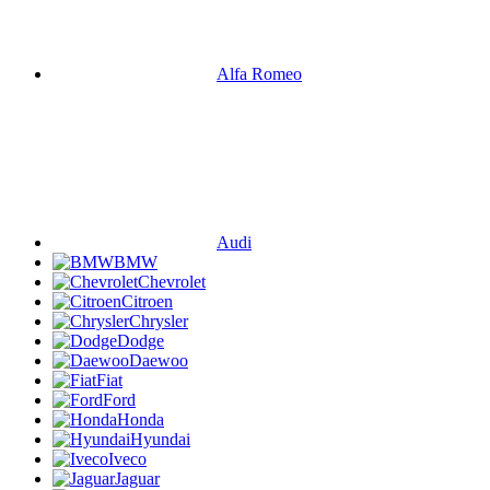
Alfa Romeo
Audi
BMW
Chevrolet
Citroen
Chrysler
Dodge
Daewoo
Fiat
Ford
Honda
Hyundai
Iveco
Jaguar