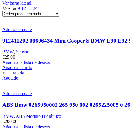
Ver barra lateral
Mostrar
9
12
18
24
Add to compare
912411202 00606434 Mini Cooper S BMW E90 E92 
BMW
,
Sensor
€
25.00
Añadir a la lista de deseos
Añadir al carrito
Vista rápida
Agotado
Add to compare
ABS Bmw 0265950002 265 950 002 0265225005 0 26
BMW
,
ABS Modulo Hidráulico
€
200.00
Añadir a la lista de deseos