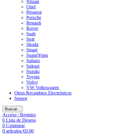
Nissan
Opel
Peugeot
Porsche
Renault
Rover
Saab
Seat
Skoda
Smart
SsangYong
Subaru
Sukuzi
Suzuki
Toyota
Volvo
VW Volkswagen
Otros Recambios Electrónicos
Sensor
Buscar...
Acceso / Registro
0
Lista de Deseos
0
Comparar
0
artículos
€
0.00