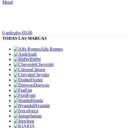
Menú
0
artículos
€
0.00
TODAS LAS MARCAS
Alfa Romeo
Audi
BMW
Chevrolet
Citroen
Chrysler
Dodge
Daewoo
Fiat
Ford
Honda
Hyundai
Iveco
Jaguar
Jeep
KIA