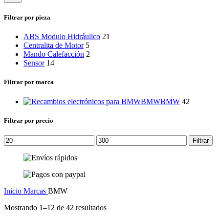
categoría
Filtrar por pieza
ABS Modulo Hidráulico
21
Centralita de Motor
5
Mando Calefacción
2
Sensor
14
Filtrar por marca
BMW
BMW
42
Filtrar por precio
Precio
Precio
Filtrar
mínimo
máximo
Inicio
Marcas
BMW
Mostrando 1–12 de 42 resultados