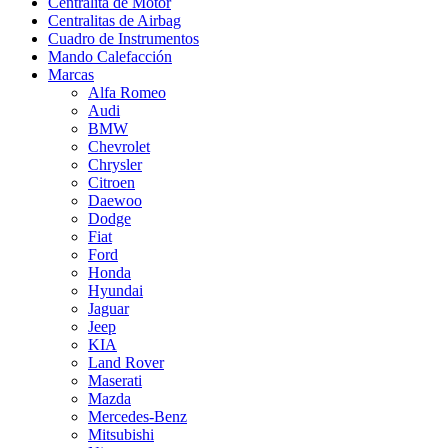
Centralita de Motor
Centralitas de Airbag
Cuadro de Instrumentos
Mando Calefacción
Marcas
Alfa Romeo
Audi
BMW
Chevrolet
Chrysler
Citroen
Daewoo
Dodge
Fiat
Ford
Honda
Hyundai
Jaguar
Jeep
KIA
Land Rover
Maserati
Mazda
Mercedes-Benz
Mitsubishi