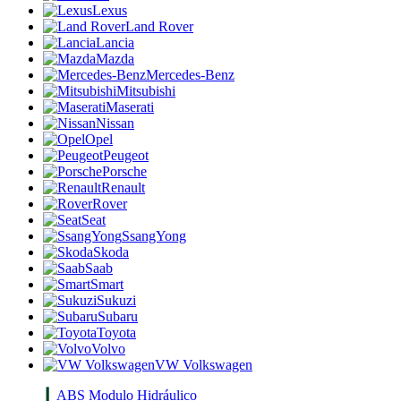
Lexus
Land Rover
Lancia
Mazda
Mercedes-Benz
Mitsubishi
Maserati
Nissan
Opel
Peugeot
Porsche
Renault
Rover
Seat
SsangYong
Skoda
Saab
Smart
Sukuzi
Subaru
Toyota
Volvo
VW Volkswagen
ABS Modulo Hidráulico