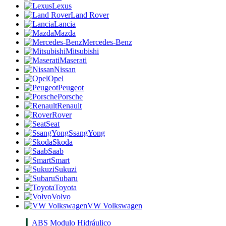
Lexus
Land Rover
Lancia
Mazda
Mercedes-Benz
Mitsubishi
Maserati
Nissan
Opel
Peugeot
Porsche
Renault
Rover
Seat
SsangYong
Skoda
Saab
Smart
Sukuzi
Subaru
Toyota
Volvo
VW Volkswagen
ABS Modulo Hidráulico