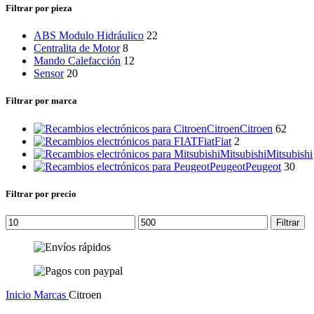
categoría
Filtrar por pieza
ABS Modulo Hidráulico
22
Centralita de Motor
8
Mando Calefacción
12
Sensor
20
Filtrar por marca
Citroen
Citroen
62
Fiat
Fiat
2
Mitsubishi
Mitsubishi
Peugeot
Peugeot
30
Filtrar por precio
Precio
Precio
Filtrar
mínimo
máximo
Inicio
Marcas
Citroen