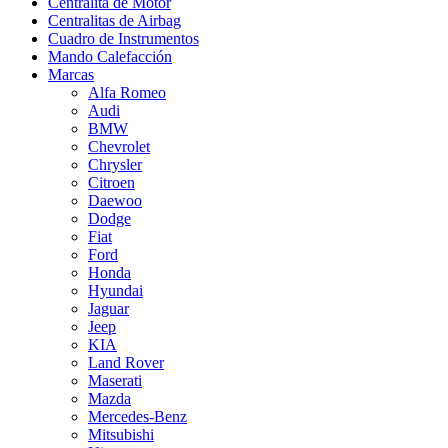
Centralita de Motor
Centralitas de Airbag
Cuadro de Instrumentos
Mando Calefacción
Marcas
Alfa Romeo
Audi
BMW
Chevrolet
Chrysler
Citroen
Daewoo
Dodge
Fiat
Ford
Honda
Hyundai
Jaguar
Jeep
KIA
Land Rover
Maserati
Mazda
Mercedes-Benz
Mitsubishi