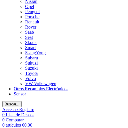
Nissan
Opel
Peugeot
Porsche
Renault
Rover
Saab
Seat
Skoda
Smart
SsangYong
Subaru
Sukuzi
Suzuki
Toyota
Volvo
VW Volkswagen
Otros Recambios Electrónicos
Sensor
Buscar...
Acceso / Registro
0
Lista de Deseos
0
Comparar
0
artículos
€
0.00