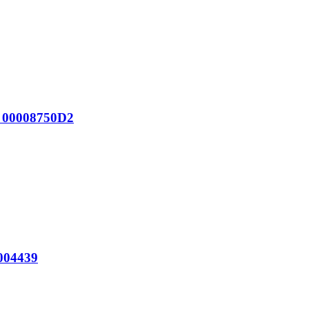
3 00008750D2
004439