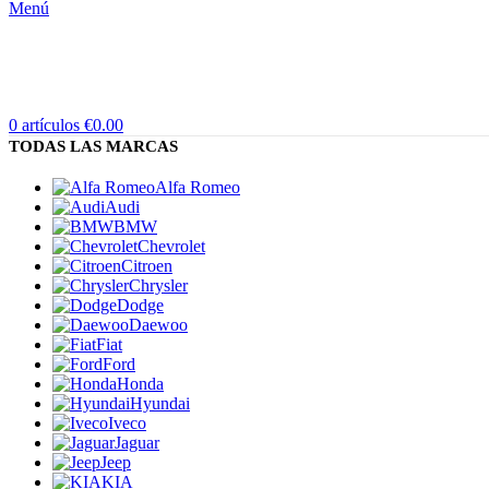
Menú
0
artículos
€
0.00
TODAS LAS MARCAS
Alfa Romeo
Audi
BMW
Chevrolet
Citroen
Chrysler
Dodge
Daewoo
Fiat
Ford
Honda
Hyundai
Iveco
Jaguar
Jeep
KIA