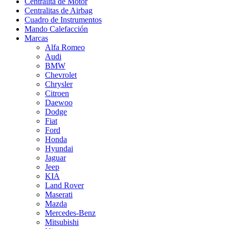
Centralita de Motor
Centralitas de Airbag
Cuadro de Instrumentos
Mando Calefacción
Marcas
Alfa Romeo
Audi
BMW
Chevrolet
Chrysler
Citroen
Daewoo
Dodge
Fiat
Ford
Honda
Hyundai
Jaguar
Jeep
KIA
Land Rover
Maserati
Mazda
Mercedes-Benz
Mitsubishi