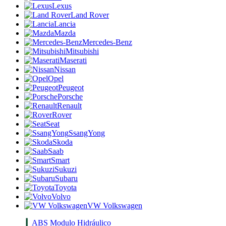
Lexus
Land Rover
Lancia
Mazda
Mercedes-Benz
Mitsubishi
Maserati
Nissan
Opel
Peugeot
Porsche
Renault
Rover
Seat
SsangYong
Skoda
Saab
Smart
Sukuzi
Subaru
Toyota
Volvo
VW Volkswagen
ABS Modulo Hidráulico