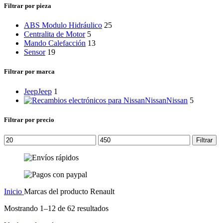
categoría
Filtrar por pieza
ABS Modulo Hidráulico
25
Centralita de Motor
5
Mando Calefacción
13
Sensor
19
Filtrar por marca
Jeep
Jeep
1
Nissan
Nissan
5
Filtrar por precio
Precio
Precio
Filtrar
mínimo
máximo
Inicio
Marcas del producto
Renault
Mostrando 1–12 de 62 resultados