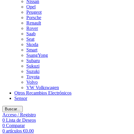
Nissan
Opel
Peugeot
Porsche
Renault
Rover
Saab
Seat
Skoda
Smart
SsangYong
Subaru
Sukuzi
Suzuki
Toyota
Volvo
VW Volkswagen
Otros Recambios Electrónicos
Sensor
Buscar...
Acceso / Registro
0
Lista de Deseos
0
Comparar
0
artículos
€
0.00