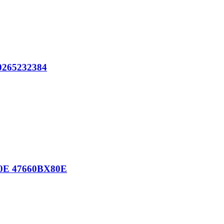
 0265232384
80E 47660BX80E