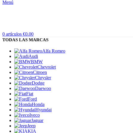
Menú
0
artículos
€
0.00
TODAS LAS MARCAS
Alfa Romeo
Audi
BMW
Chevrolet
Citroen
Chrysler
Dodge
Daewoo
Fiat
Ford
Honda
Hyundai
Iveco
Jaguar
Jeep
KIA