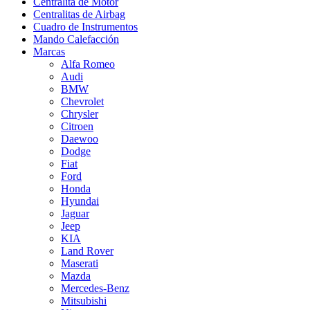
Centralita de Motor
Centralitas de Airbag
Cuadro de Instrumentos
Mando Calefacción
Marcas
Alfa Romeo
Audi
BMW
Chevrolet
Chrysler
Citroen
Daewoo
Dodge
Fiat
Ford
Honda
Hyundai
Jaguar
Jeep
KIA
Land Rover
Maserati
Mazda
Mercedes-Benz
Mitsubishi