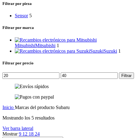
categoría
Filtrar por pieza
Sensor
5
Filtrar por marca
Mitsubishi
Mitsubishi
1
Suzuki
Suzuki
1
Filtrar por precio
Precio
Precio
Filtrar
mínimo
máximo
Inicio
Marcas del producto
Subaru
Mostrando los 5 resultados
Ver barra lateral
Mostrar
9
12
18
24