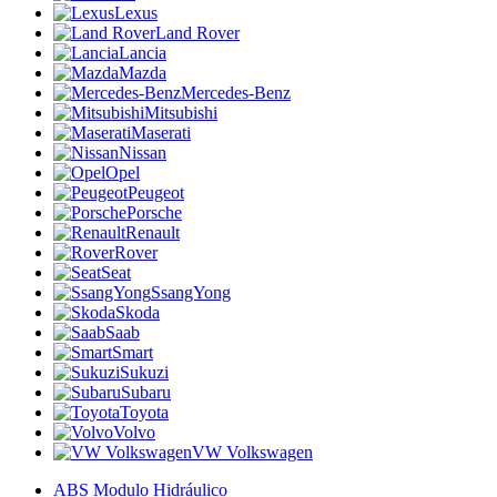
Lexus
Land Rover
Lancia
Mazda
Mercedes-Benz
Mitsubishi
Maserati
Nissan
Opel
Peugeot
Porsche
Renault
Rover
Seat
SsangYong
Skoda
Saab
Smart
Sukuzi
Subaru
Toyota
Volvo
VW Volkswagen
ABS Modulo Hidráulico