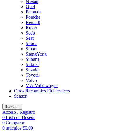
Nissan
Opel
Peugeot
Porsche
Renault
Rover
Saab
Seat
Skoda
Smart
SsangYong
Subaru
Sukuzi
Suzuki
Toyota
Volvo
VW Volkswagen
Otros Recambios Electrónicos
Sensor
Buscar...
Acceso / Registro
0
Lista de Deseos
0
Comparar
0
artículos
€
0.00