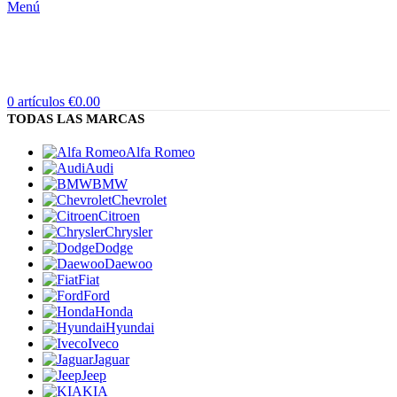
Menú
0
artículos
€
0.00
TODAS LAS MARCAS
Alfa Romeo
Audi
BMW
Chevrolet
Citroen
Chrysler
Dodge
Daewoo
Fiat
Ford
Honda
Hyundai
Iveco
Jaguar
Jeep
KIA