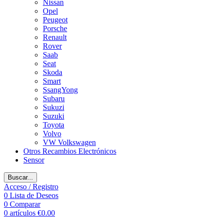
Nissan
Opel
Peugeot
Porsche
Renault
Rover
Saab
Seat
Skoda
Smart
SsangYong
Subaru
Sukuzi
Suzuki
Toyota
Volvo
VW Volkswagen
Otros Recambios Electrónicos
Sensor
Buscar...
Acceso / Registro
0
Lista de Deseos
0
Comparar
0
artículos
€
0.00