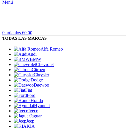
Menú
0
artículos
€
0.00
TODAS LAS MARCAS
Alfa Romeo
Audi
BMW
Chevrolet
Citroen
Chrysler
Dodge
Daewoo
Fiat
Ford
Honda
Hyundai
Iveco
Jaguar
Jeep
KIA