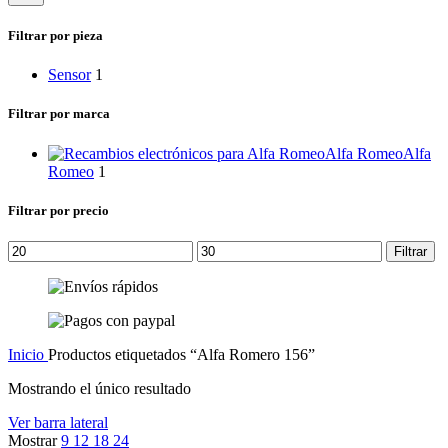
categoría
Filtrar por pieza
Sensor
1
Filtrar por marca
Alfa Romeo
Alfa
Romeo
1
Filtrar por precio
Precio
Precio
Filtrar
mínimo
máximo
Inicio
Productos etiquetados “Alfa Romero 156”
Mostrando el único resultado
Ver barra lateral
Mostrar
9
12
18
24