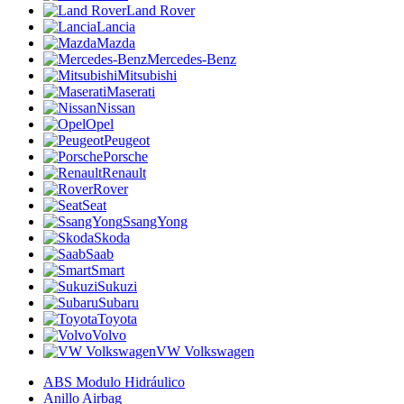
Land Rover
Lancia
Mazda
Mercedes-Benz
Mitsubishi
Maserati
Nissan
Opel
Peugeot
Porsche
Renault
Rover
Seat
SsangYong
Skoda
Saab
Smart
Sukuzi
Subaru
Toyota
Volvo
VW Volkswagen
ABS Modulo Hidráulico
Anillo Airbag