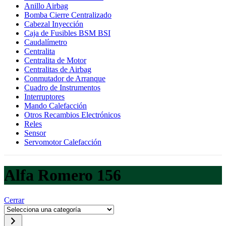
Anillo Airbag
Bomba Cierre Centralizado
Cabezal Inyección
Caja de Fusibles BSM BSI
Caudalímetro
Centralita
Centralita de Motor
Centralitas de Airbag
Conmutador de Arranque
Cuadro de Instrumentos
Interruptores
Mando Calefacción
Otros Recambios Electrónicos
Reles
Sensor
Servomotor Calefacción
Alfa Romero 156
Cerrar
Selecciona
una