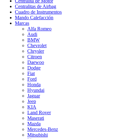
Centralita de Motor
Centralitas de Airbag
Cuadro de Instrumentos
Mando Calefacción
Marcas
Alfa Romeo
Audi
BMW
Chevrolet
Chrysler
Citroen
Daewoo
Dodge
Fiat
Ford
Honda
Hyundai
Jaguar
Jeep
KIA
Land Rover
Maserati
Mazda
Mercedes-Benz
Mitsubishi