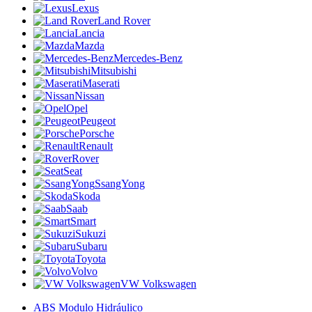
Lexus
Land Rover
Lancia
Mazda
Mercedes-Benz
Mitsubishi
Maserati
Nissan
Opel
Peugeot
Porsche
Renault
Rover
Seat
SsangYong
Skoda
Saab
Smart
Sukuzi
Subaru
Toyota
Volvo
VW Volkswagen
ABS Modulo Hidráulico