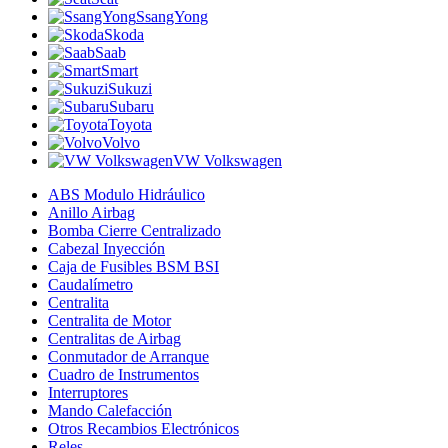
SsangYong
Skoda
Saab
Smart
Sukuzi
Subaru
Toyota
Volvo
VW Volkswagen
ABS Modulo Hidráulico
Anillo Airbag
Bomba Cierre Centralizado
Cabezal Inyección
Caja de Fusibles BSM BSI
Caudalímetro
Centralita
Centralita de Motor
Centralitas de Airbag
Conmutador de Arranque
Cuadro de Instrumentos
Interruptores
Mando Calefacción
Otros Recambios Electrónicos
Reles