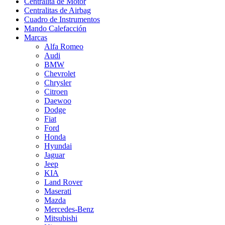
Centralita de Motor
Centralitas de Airbag
Cuadro de Instrumentos
Mando Calefacción
Marcas
Alfa Romeo
Audi
BMW
Chevrolet
Chrysler
Citroen
Daewoo
Dodge
Fiat
Ford
Honda
Hyundai
Jaguar
Jeep
KIA
Land Rover
Maserati
Mazda
Mercedes-Benz
Mitsubishi