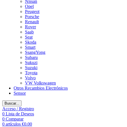
Nissan
Opel
Peugeot
Porsche
Renault
Rover
Saab
Seat
Skoda
Smart
SsangYong
Subaru
Sukuzi
Suzuki
Toyota
Volvo
VW Volkswagen
Otros Recambios Electrónicos
Sensor
Buscar...
Acceso / Registro
0
Lista de Deseos
0
Comparar
0
artículos
€
0.00