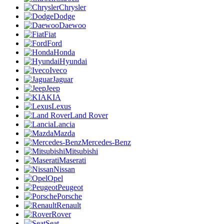
Chrysler
Dodge
Daewoo
Fiat
Ford
Honda
Hyundai
Iveco
Jaguar
Jeep
KIA
Lexus
Land Rover
Lancia
Mazda
Mercedes-Benz
Mitsubishi
Maserati
Nissan
Opel
Peugeot
Porsche
Renault
Rover
Seat