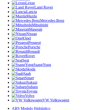
Lexus
Land Rover
Lancia
Mazda
Mercedes-Benz
Mitsubishi
Maserati
Nissan
Opel
Peugeot
Porsche
Renault
Rover
Seat
SsangYong
Skoda
Saab
Smart
Sukuzi
Subaru
Toyota
Volvo
VW Volkswagen
ABS Modulo Hidráulico