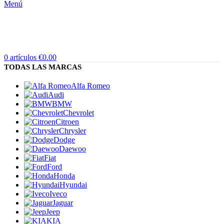
Menú
0
artículos
€
0.00
TODAS LAS MARCAS
Alfa Romeo
Audi
BMW
Chevrolet
Citroen
Chrysler
Dodge
Daewoo
Fiat
Ford
Honda
Hyundai
Iveco
Jaguar
Jeep
KIA