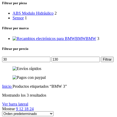
categoría
Filtrar por pieza
ABS Modulo Hidráulico
2
Sensor
1
Filtrar por marca
BMW
BMW
3
Filtrar por precio
Precio
Precio
Filtrar
mínimo
máximo
Inicio
Productos etiquetados “BMW 3”
Mostrando los 3 resultados
Ver barra lateral
Mostrar
9
12
18
24