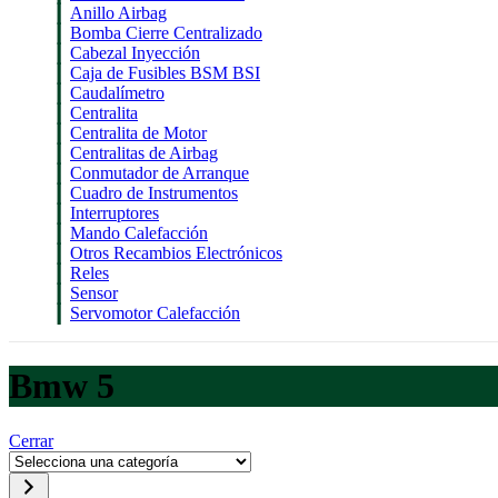
Anillo Airbag
Bomba Cierre Centralizado
Cabezal Inyección
Caja de Fusibles BSM BSI
Caudalímetro
Centralita
Centralita de Motor
Centralitas de Airbag
Conmutador de Arranque
Cuadro de Instrumentos
Interruptores
Mando Calefacción
Otros Recambios Electrónicos
Reles
Sensor
Servomotor Calefacción
Bmw 5
Cerrar
Selecciona
una