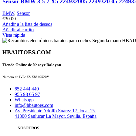
Sensor BMW 3 5 7 X5 224932005 2249320 05 22493
BMW
,
Sensor
€
30.00
Añadir a la lista de deseos
Añadir al carrito
Vista rápida
HBAUTOES.COM
Tienda Online de Norayr Balayan
Número de IVA: ES X8849520V
652 444 440
955 98 65 97
Whatsapp
info@hbautoes.com
Av. Presidente Adolfo Suárez 17, local 15.
41800 Sanlucar La Mayor. Sevilla. España
NOSOTROS