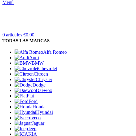
Menú
0
artículos
€
0.00
TODAS LAS MARCAS
Alfa Romeo
Audi
BMW
Chevrolet
Citroen
Chrysler
Dodge
Daewoo
Fiat
Ford
Honda
Hyundai
Iveco
Jaguar
Jeep
KIA