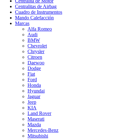
Centralita de Motor
Centralitas de Airbag
Cuadro de Instrumentos
Mando Calefacción
Marcas
Alfa Romeo
Audi
BMW
Chevrolet
Chrysler
Citroen
Daewoo
Dodge
Fiat
Ford
Honda
Hyundai
Jaguar
Jeep
KIA
Land Rover
Maserati
Mazda
Mercedes-Benz
Mitsubishi