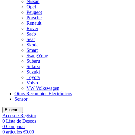
Nissan
Opel
Peugeot
Porsche
Renault
Rover
Saab
Seat
Skoda
Smart
SsangYong
Subaru
Sukuzi
Suzuki
Toyota
Volvo
VW Volkswagen
Otros Recambios Electrónicos
Sensor
Buscar...
Acceso / Registro
0
Lista de Deseos
0
Comparar
0
artículos
€
0.00