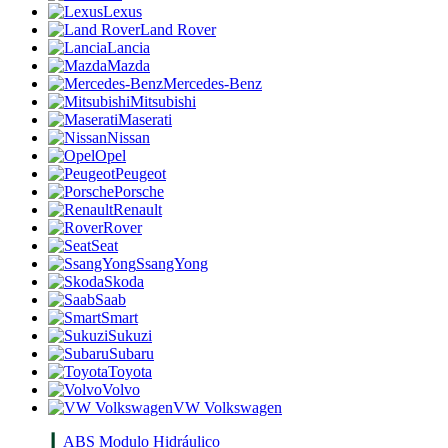
Lexus
Land Rover
Lancia
Mazda
Mercedes-Benz
Mitsubishi
Maserati
Nissan
Opel
Peugeot
Porsche
Renault
Rover
Seat
SsangYong
Skoda
Saab
Smart
Sukuzi
Subaru
Toyota
Volvo
VW Volkswagen
ABS Modulo Hidráulico