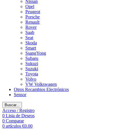
Nissan
Opel
Peugeot
Porsche
Renault
Rover
Saab
Seat
Skoda
Smart
SsangYong
Subaru
Sukuzi
Suzuki
Toyota
Volvo
VW Volkswagen
Otros Recambios Electrónicos
Sensor
Buscar...
Acceso / Registro
0
Lista de Deseos
0
Comparar
0
artículos
€
0.00