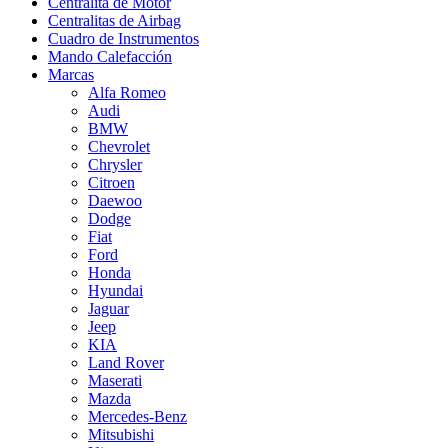
Centralita de Motor
Centralitas de Airbag
Cuadro de Instrumentos
Mando Calefacción
Marcas
Alfa Romeo
Audi
BMW
Chevrolet
Chrysler
Citroen
Daewoo
Dodge
Fiat
Ford
Honda
Hyundai
Jaguar
Jeep
KIA
Land Rover
Maserati
Mazda
Mercedes-Benz
Mitsubishi