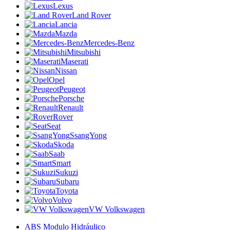
Lexus
Land Rover
Lancia
Mazda
Mercedes-Benz
Mitsubishi
Maserati
Nissan
Opel
Peugeot
Porsche
Renault
Rover
Seat
SsangYong
Skoda
Saab
Smart
Sukuzi
Subaru
Toyota
Volvo
VW Volkswagen
ABS Modulo Hidráulico