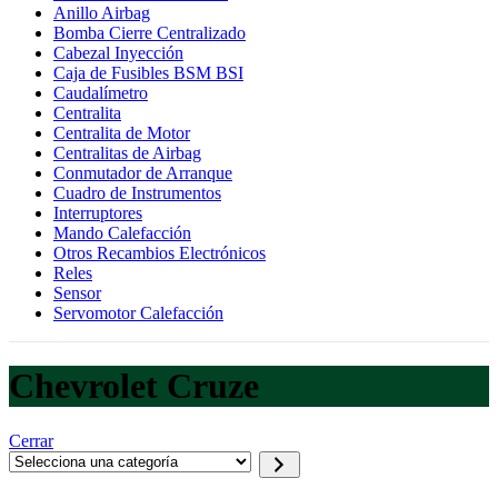
Anillo Airbag
Bomba Cierre Centralizado
Cabezal Inyección
Caja de Fusibles BSM BSI
Caudalímetro
Centralita
Centralita de Motor
Centralitas de Airbag
Conmutador de Arranque
Cuadro de Instrumentos
Interruptores
Mando Calefacción
Otros Recambios Electrónicos
Reles
Sensor
Servomotor Calefacción
Chevrolet Cruze
Cerrar
Selecciona
una