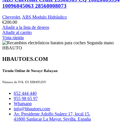
10096045063 28560008073
Chevrolet
,
ABS Modulo Hidráulico
€
200.00
Añadir a la lista de deseos
Añadir al carrito
Vista rápida
HBAUTOES.COM
Tienda Online de Norayr Balayan
Número de IVA: ES X8849520V
652 444 440
955 98 65 97
Whatsapp
info@hbautoes.com
Av. Presidente Adolfo Suárez 17, local 15.
41800 Sanlucar La Mayor. Sevilla. España