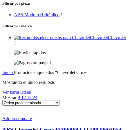
categoría
Filtrar por pieza
ABS Modulo Hidráulico
1
Filtrar por marca
Chevrolet
Chevrolet
1
Inicio
Productos etiquetados “Chevrolet Cruze”
Mostrando el único resultado
Ver barra lateral
Mostrar
9
12
18
24
Add to compare
ABS Chevrolet Cruze 13306969 CQ 10020603954