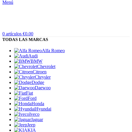
Menú
0
artículos
€
0.00
TODAS LAS MARCAS
Alfa Romeo
Audi
BMW
Chevrolet
Citroen
Chrysler
Dodge
Daewoo
Fiat
Ford
Honda
Hyundai
Iveco
Jaguar
Jeep
KIA