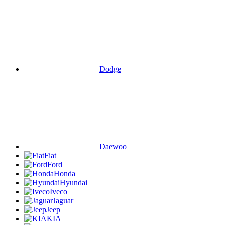
Dodge
Daewoo
Fiat
Ford
Honda
Hyundai
Iveco
Jaguar
Jeep
KIA