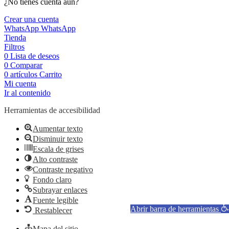
¿No tienes cuenta aún?
Crear una cuenta
WhatsApp
WhatsApp
Tienda
Filtros
0
Lista de deseos
0
Comparar
0
artículos
Carrito
Mi cuenta
Ir al contenido
Herramientas de accesibilidad
Aumentar texto
Disminuir texto
Escala de grises
Alto contraste
Contraste negativo
Fondo claro
Subrayar enlaces
Fuente legible
Abrir barra de herramientas
Restablecer
Mapa del sitio