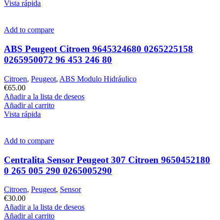
Vista rápida
Add to compare
ABS Peugeot Citroen 9645324680 0265225158
0265950072 96 453 246 80
Citroen
,
Peugeot
,
ABS Modulo Hidráulico
€
65.00
Añadir a la lista de deseos
Añadir al carrito
Vista rápida
Add to compare
Centralita Sensor Peugeot 307 Citroen 9650452180
0 265 005 290 0265005290
Citroen
,
Peugeot
,
Sensor
€
30.00
Añadir a la lista de deseos
Añadir al carrito