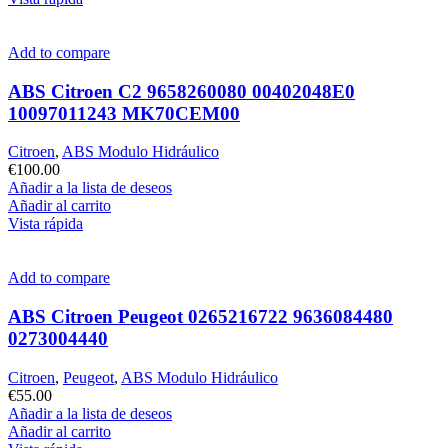
Add to compare
ABS Citroen C2 9658260080 00402048E0
10097011243 MK70CEM00
Citroen
,
ABS Modulo Hidráulico
€
100.00
Añadir a la lista de deseos
Añadir al carrito
Vista rápida
Add to compare
ABS Citroen Peugeot 0265216722 9636084480
0273004440
Citroen
,
Peugeot
,
ABS Modulo Hidráulico
€
55.00
Añadir a la lista de deseos
Añadir al carrito