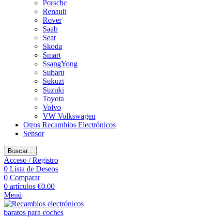
Porsche
Renault
Rover
Saab
Seat
Skoda
Smart
SsangYong
Subaru
Sukuzi
Suzuki
Toyota
Volvo
VW Volkswagen
Otros Recambios Electrónicos
Sensor
Buscar...
Acceso / Registro
0
Lista de Deseos
0
Comparar
0
artículos
€
0.00
Menú