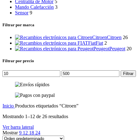
Centralita de Motor
5
Mando Calefacción
3
Sensor
9
Filtrar por marca
Citroen
Citroen
26
Fiat
Fiat
2
Peugeot
Peugeot
20
Filtrar por precio
Precio
Precio
Filtrar
mínimo
máximo
Inicio
Productos etiquetados “Citroen”
Mostrando 1–12 de 26 resultados
Ver barra lateral
Mostrar
9
12
18
24