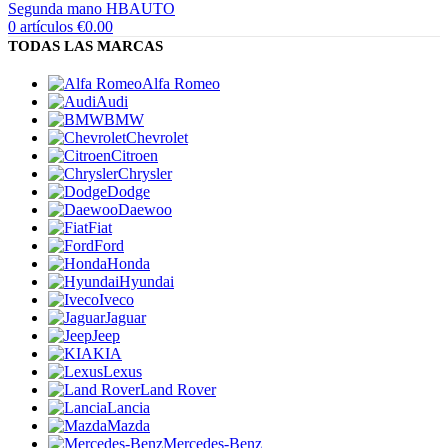
0
artículos
€
0.00
TODAS LAS MARCAS
Alfa Romeo
Audi
BMW
Chevrolet
Citroen
Chrysler
Dodge
Daewoo
Fiat
Ford
Honda
Hyundai
Iveco
Jaguar
Jeep
KIA
Lexus
Land Rover
Lancia
Mazda
Mercedes-Benz