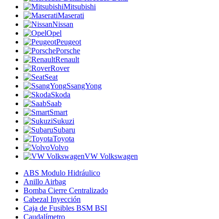
Mitsubishi
Maserati
Nissan
Opel
Peugeot
Porsche
Renault
Rover
Seat
SsangYong
Skoda
Saab
Smart
Sukuzi
Subaru
Toyota
Volvo
VW Volkswagen
ABS Modulo Hidráulico
Anillo Airbag
Bomba Cierre Centralizado
Cabezal Inyección
Caja de Fusibles BSM BSI
Caudalímetro