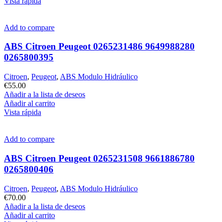
Vista rápida
Add to compare
ABS Citroen Peugeot 0265231486 9649988280
0265800395
Citroen
,
Peugeot
,
ABS Modulo Hidráulico
€
55.00
Añadir a la lista de deseos
Añadir al carrito
Vista rápida
Add to compare
ABS Citroen Peugeot 0265231508 9661886780
0265800406
Citroen
,
Peugeot
,
ABS Modulo Hidráulico
€
70.00
Añadir a la lista de deseos
Añadir al carrito