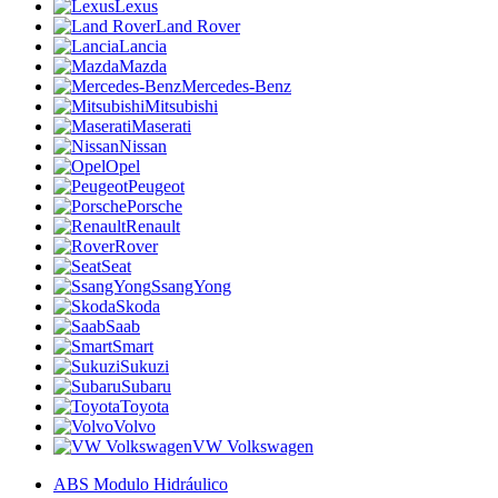
Lexus
Land Rover
Lancia
Mazda
Mercedes-Benz
Mitsubishi
Maserati
Nissan
Opel
Peugeot
Porsche
Renault
Rover
Seat
SsangYong
Skoda
Saab
Smart
Sukuzi
Subaru
Toyota
Volvo
VW Volkswagen
ABS Modulo Hidráulico