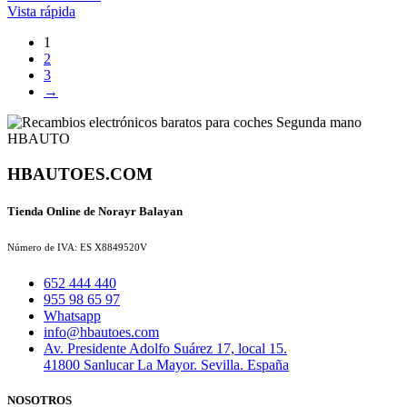
Vista rápida
1
2
3
→
HBAUTOES.COM
Tienda Online de Norayr Balayan
Número de IVA: ES X8849520V
652 444 440
955 98 65 97
Whatsapp
info@hbautoes.com
Av. Presidente Adolfo Suárez 17, local 15.
41800 Sanlucar La Mayor. Sevilla. España
NOSOTROS