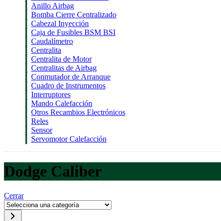
Anillo Airbag
Bomba Cierre Centralizado
Cabezal Inyección
Caja de Fusibles BSM BSI
Caudalímetro
Centralita
Centralita de Motor
Centralitas de Airbag
Conmutador de Arranque
Cuadro de Instrumentos
Interruptores
Mando Calefacción
Otros Recambios Electrónicos
Reles
Sensor
Servomotor Calefacción
Dodge Caliber
Cerrar
Selecciona
una