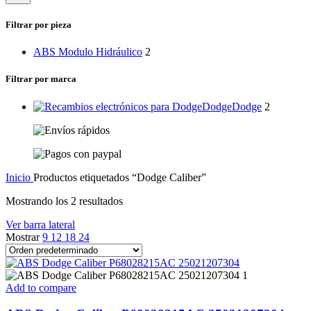
categoría
Filtrar por pieza
ABS Modulo Hidráulico
2
Filtrar por marca
Dodge
Dodge
2
Inicio
Productos etiquetados “Dodge Caliber”
Mostrando los 2 resultados
Ver barra lateral
Mostrar
9
12
18
24
Add to compare