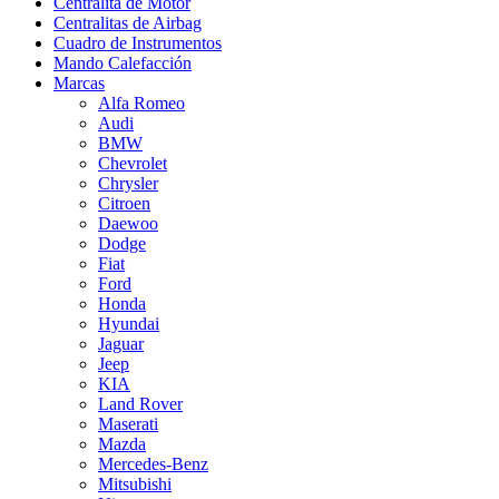
Centralita de Motor
Centralitas de Airbag
Cuadro de Instrumentos
Mando Calefacción
Marcas
Alfa Romeo
Audi
BMW
Chevrolet
Chrysler
Citroen
Daewoo
Dodge
Fiat
Ford
Honda
Hyundai
Jaguar
Jeep
KIA
Land Rover
Maserati
Mazda
Mercedes-Benz
Mitsubishi