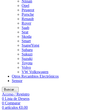
Nissan
Opel
Peugeot
Porsche
Renault
Rover
Saab
Seat
Skoda
Smart
SsangYong
Subaru
Sukuzi
Suzuki
Toyota
Volvo
VW Volkswagen
Otros Recambios Electrónicos
Sensor
Buscar...
Acceso / Registro
0
Lista de Deseos
0
Comparar
0
artículos
€
0.00