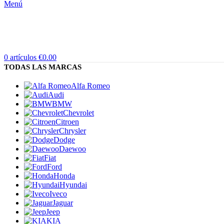
Menú
0
artículos
€
0.00
TODAS LAS MARCAS
Alfa Romeo
Audi
BMW
Chevrolet
Citroen
Chrysler
Dodge
Daewoo
Fiat
Ford
Honda
Hyundai
Iveco
Jaguar
Jeep
KIA