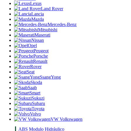
Lexus
Land Rover
Lancia
Mazda
Mercedes-Benz
Mitsubishi
Maserati
Nissan
Opel
Peugeot
Porsche
Renault
Rover
Seat
SsangYong
Skoda
Saab
Smart
Sukuzi
Subaru
Toyota
Volvo
VW Volkswagen
ABS Modulo Hidráulico