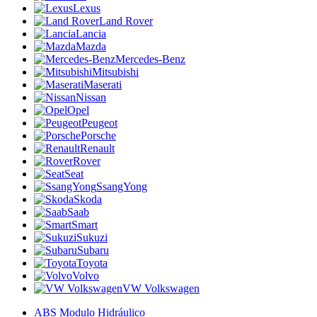
Lexus
Land Rover
Lancia
Mazda
Mercedes-Benz
Mitsubishi
Maserati
Nissan
Opel
Peugeot
Porsche
Renault
Rover
Seat
SsangYong
Skoda
Saab
Smart
Sukuzi
Subaru
Toyota
Volvo
VW Volkswagen
ABS Modulo Hidráulico