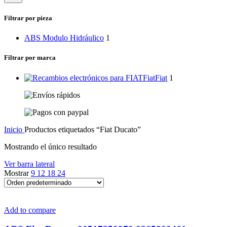
categoría
Filtrar por pieza
ABS Modulo Hidráulico
1
Filtrar por marca
Fiat
Fiat
1
Inicio
Productos etiquetados “Fiat Ducato”
Mostrando el único resultado
Ver barra lateral
Mostrar
9
12
18
24
Add to compare