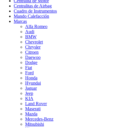
Centralita de Motor
Centralitas de Airbag
Cuadro de Instrumentos
Mando Calefacción
Marcas
Alfa Romeo
Audi
BMW
Chevrolet
Chrysler
Citroen
Daewoo
Dodge
Fiat
Ford
Honda
Hyundai
Jaguar
Jeep
KIA
Land Rover
Maserati
Mazda
Mercedes-Benz
Mitsubishi