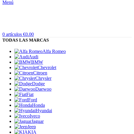
Menú
0
artículos
€
0.00
TODAS LAS MARCAS
Alfa Romeo
Audi
BMW
Chevrolet
Citroen
Chrysler
Dodge
Daewoo
Fiat
Ford
Honda
Hyundai
Iveco
Jaguar
Jeep
KIA