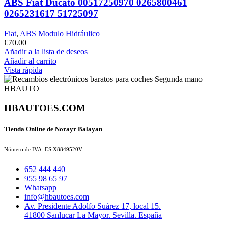
ABS Fiat Ducato 00517250970 0265800461
0265231617 51725097
Fiat
,
ABS Modulo Hidráulico
€
70.00
Añadir a la lista de deseos
Añadir al carrito
Vista rápida
HBAUTOES.COM
Tienda Online de Norayr Balayan
Número de IVA: ES X8849520V
652 444 440
955 98 65 97
Whatsapp
info@hbautoes.com
Av. Presidente Adolfo Suárez 17, local 15.
41800 Sanlucar La Mayor. Sevilla. España