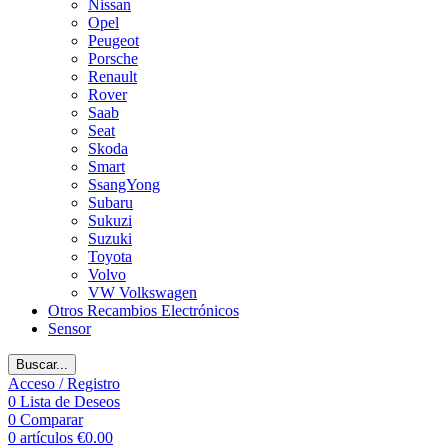
Nissan
Opel
Peugeot
Porsche
Renault
Rover
Saab
Seat
Skoda
Smart
SsangYong
Subaru
Sukuzi
Suzuki
Toyota
Volvo
VW Volkswagen
Otros Recambios Electrónicos
Sensor
Buscar...
Acceso / Registro
0
Lista de Deseos
0
Comparar
0
artículos
€
0.00