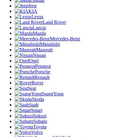
Jaguar
Jeep
KIA
Lexus
Land Rover
Lancia
Mazda
Mercedes-Benz
Mitsubishi
Maserati
Nissan
Opel
Peugeot
Porsche
Renault
Rover
Seat
SsangYong
Skoda
Saab
Smart
Sukuzi
Subaru
Toyota
Volvo