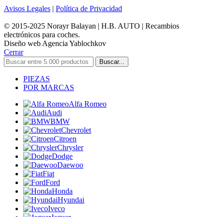
Avisos Legales
|
Política de Privacidad
© 2015-2025 Norayr Balayan | H.B. AUTO | Recambios
electrónicos para coches.
Diseño web Agencia Yablochkov
Cerrar
Buscar...
PIEZAS
POR MARCAS
Alfa Romeo
Audi
BMW
Chevrolet
Citroen
Chrysler
Dodge
Daewoo
Fiat
Ford
Honda
Hyundai
Iveco