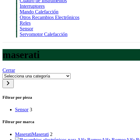
Cuadro de Instrumentos
Interruptores
Mando Calefacción
Otros Recambios Electrónicos
Reles
Sensor
Servomotor Calefacción
maserati
Cerrar
Selecciona
una
categoría
Filtrar por pieza
Sensor
3
Filtrar por marca
Maserati
Maserati
2
Alfa Romeo
Alfa 