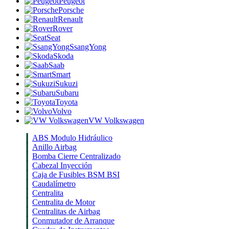
Peugeot
Porsche
Renault
Rover
Seat
SsangYong
Skoda
Saab
Smart
Sukuzi
Subaru
Toyota
Volvo
VW Volkswagen
ABS Modulo Hidráulico
Anillo Airbag
Bomba Cierre Centralizado
Cabezal Inyección
Caja de Fusibles BSM BSI
Caudalímetro
Centralita
Centralita de Motor
Centralitas de Airbag
Conmutador de Arranque