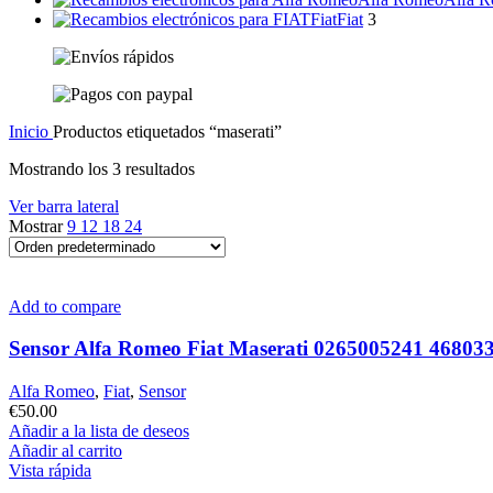
Fiat
Fiat
3
Inicio
Productos etiquetados “maserati”
Mostrando los 3 resultados
Ver barra lateral
Mostrar
9
12
18
24
Add to compare
Sensor Alfa Romeo Fiat Maserati 0265005241 46803
Alfa Romeo
,
Fiat
,
Sensor
€
50.00
Añadir a la lista de deseos
Añadir al carrito
Vista rápida