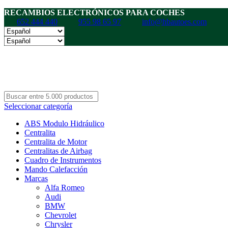
RECAMBIOS ELECTRÓNICOS PARA COCHES
652 444 440
955 98 65 97
info@hbautoes.com
Seleccionar categoría
ABS Modulo Hidráulico
Centralita
Centralita de Motor
Centralitas de Airbag
Cuadro de Instrumentos
Mando Calefacción
Marcas
Alfa Romeo
Audi
BMW
Chevrolet
Chrysler