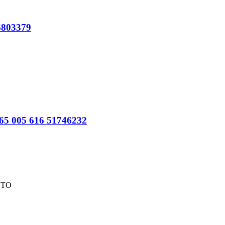
6803379
265 005 616 51746232