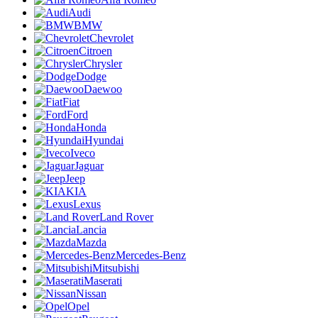
Audi
BMW
Chevrolet
Citroen
Chrysler
Dodge
Daewoo
Fiat
Ford
Honda
Hyundai
Iveco
Jaguar
Jeep
KIA
Lexus
Land Rover
Lancia
Mazda
Mercedes-Benz
Mitsubishi
Maserati
Nissan
Opel