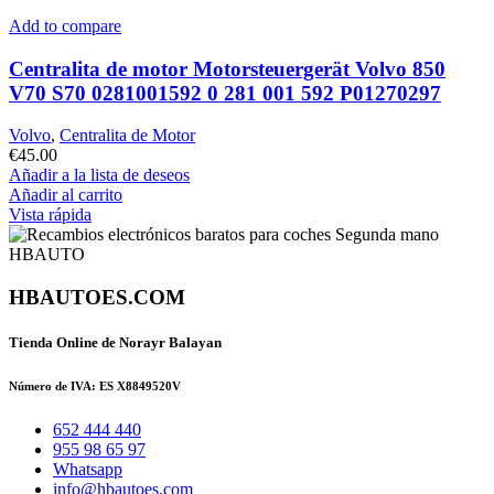
Add to compare
Centralita de motor Motorsteuergerät Volvo 850
V70 S70 0281001592 0 281 001 592 P01270297
Volvo
,
Centralita de Motor
€
45.00
Añadir a la lista de deseos
Añadir al carrito
Vista rápida
HBAUTOES.COM
Tienda Online de Norayr Balayan
Número de IVA: ES X8849520V
652 444 440
955 98 65 97
Whatsapp
info@hbautoes.com