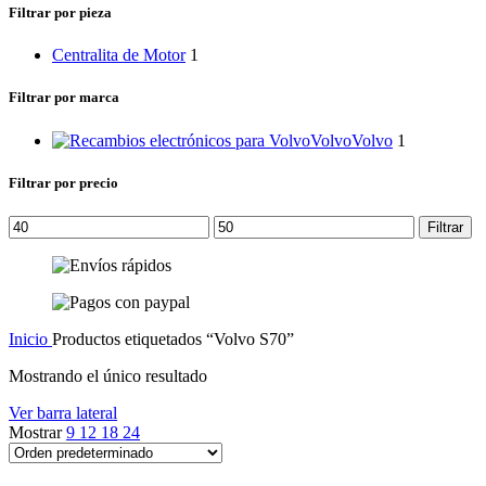
categoría
Filtrar por pieza
Centralita de Motor
1
Filtrar por marca
Volvo
Volvo
1
Filtrar por precio
Precio
Precio
Filtrar
mínimo
máximo
Inicio
Productos etiquetados “Volvo S70”
Mostrando el único resultado
Ver barra lateral
Mostrar
9
12
18
24