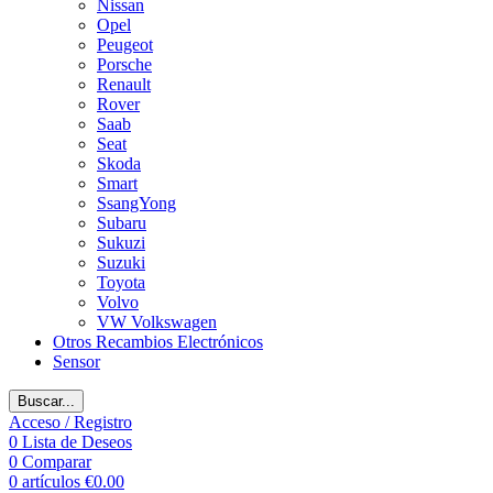
Nissan
Opel
Peugeot
Porsche
Renault
Rover
Saab
Seat
Skoda
Smart
SsangYong
Subaru
Sukuzi
Suzuki
Toyota
Volvo
VW Volkswagen
Otros Recambios Electrónicos
Sensor
Buscar...
Acceso / Registro
0
Lista de Deseos
0
Comparar
0
artículos
€
0.00