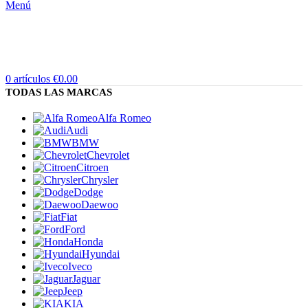
Menú
0
artículos
€
0.00
TODAS LAS MARCAS
Alfa Romeo
Audi
BMW
Chevrolet
Citroen
Chrysler
Dodge
Daewoo
Fiat
Ford
Honda
Hyundai
Iveco
Jaguar
Jeep
KIA