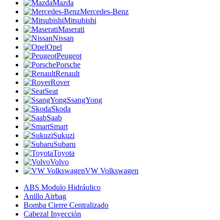
Mazda
Mercedes-Benz
Mitsubishi
Maserati
Nissan
Opel
Peugeot
Porsche
Renault
Rover
Seat
SsangYong
Skoda
Saab
Smart
Sukuzi
Subaru
Toyota
Volvo
VW Volkswagen
ABS Modulo Hidráulico
Anillo Airbag
Bomba Cierre Centralizado
Cabezal Inyección