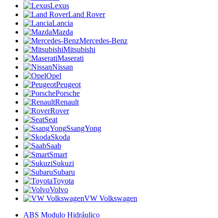
Lexus
Land Rover
Lancia
Mazda
Mercedes-Benz
Mitsubishi
Maserati
Nissan
Opel
Peugeot
Porsche
Renault
Rover
Seat
SsangYong
Skoda
Saab
Smart
Sukuzi
Subaru
Toyota
Volvo
VW Volkswagen
ABS Modulo Hidráulico