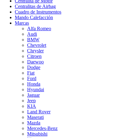
Centralita de Motor
Centralitas de Airbag
Cuadro de Instrumentos
Mando Calefacción
Marcas
Alfa Romeo
Audi
BMW
Chevrolet
Chrysler
Citroen
Daewoo
Dodge
Fiat
Ford
Honda
Hyundai
Jaguar
Jeep
KIA
Land Rover
Maserati
Mazda
Mercedes-Benz
Mitsubishi