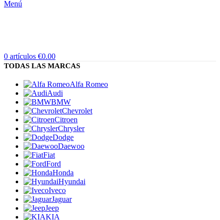
Menú
0
artículos
€
0.00
TODAS LAS MARCAS
Alfa Romeo
Audi
BMW
Chevrolet
Citroen
Chrysler
Dodge
Daewoo
Fiat
Ford
Honda
Hyundai
Iveco
Jaguar
Jeep
KIA