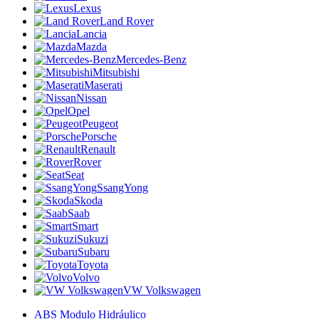
Lexus
Land Rover
Lancia
Mazda
Mercedes-Benz
Mitsubishi
Maserati
Nissan
Opel
Peugeot
Porsche
Renault
Rover
Seat
SsangYong
Skoda
Saab
Smart
Sukuzi
Subaru
Toyota
Volvo
VW Volkswagen
ABS Modulo Hidráulico