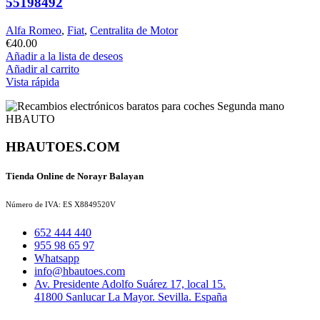
55198492
Alfa Romeo
,
Fiat
,
Centralita de Motor
€
40.00
Añadir a la lista de deseos
Añadir al carrito
Vista rápida
HBAUTOES.COM
Tienda Online de Norayr Balayan
Número de IVA: ES X8849520V
652 444 440
955 98 65 97
Whatsapp
info@hbautoes.com
Av. Presidente Adolfo Suárez 17, local 15.
41800 Sanlucar La Mayor. Sevilla. España