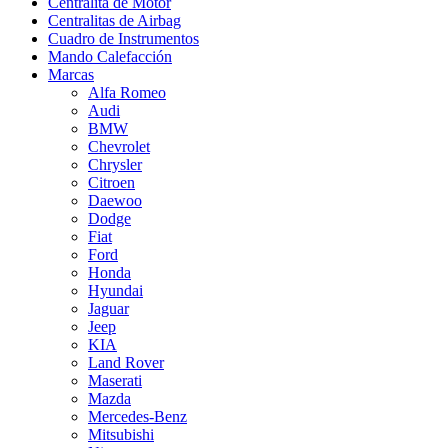
Centralita de Motor
Centralitas de Airbag
Cuadro de Instrumentos
Mando Calefacción
Marcas
Alfa Romeo
Audi
BMW
Chevrolet
Chrysler
Citroen
Daewoo
Dodge
Fiat
Ford
Honda
Hyundai
Jaguar
Jeep
KIA
Land Rover
Maserati
Mazda
Mercedes-Benz
Mitsubishi