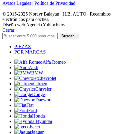
Avisos Legales
|
Política de Privacidad
© 2015-2025 Norayr Balayan | H.B. AUTO | Recambios
electrónicos para coches.
Diseño web Agencia Yablochkov
Cerrar
Buscar...
PIEZAS
POR MARCAS
Alfa Romeo
Audi
BMW
Chevrolet
Citroen
Chrysler
Dodge
Daewoo
Fiat
Ford
Honda
Hyundai
Iveco
Jaguar