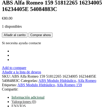
ABS Alfa Romeo 159 51812265 16234005
16234405E 54084883C
€
80.00
1 disponibles
ABS
Añadir al carrito
Comprar ahora
Alfa
Romeo
Si necesita ayuda
contacte
159
51812265
16234005
16234405E
54084883C
Add to compare
cantidad
Añadir a la lista de deseos
SKU:
ABS Alfa Romeo 159 51812265 16234005 16234405E
54084883C
Categorías:
ABS Modulo Hidráulico
,
Alfa Romeo
Etiquetas:
ABS Modulo Hidráulico
,
Alfa Romeo 159
Compartir:
Información adicional
Valoraciones (0)
ENVÍOS