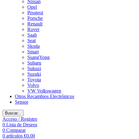
Nissan
Opel
Peugeot
Porsche
Renault
Rover
Saab
Seat
Skoda
Smart
SsangYong
Subaru
Sukuzi
Suzuki
Toyota
Volvo
VW Volkswagen
Otros Recambios Electrónicos
Sensor
Buscar...
Acceso / Registro
0
Lista de Deseos
0
Comparar
0
artículos
€
0.00