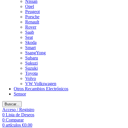
Nissan
Opel
Peugeot
Porsche
Renault
Rover
Saab
Seat
Skoda
Smart
SsangYong
Subaru
Sukuzi
Suzuki
Toyota
Volvo
VW Volkswagen
Otros Recambios Electrónicos
Sensor
Buscar...
Acceso / Registro
0
Lista de Deseos
0
Comparar
0
artículos
€
0.00