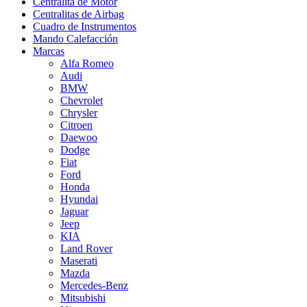
Centralita de Motor
Centralitas de Airbag
Cuadro de Instrumentos
Mando Calefacción
Marcas
Alfa Romeo
Audi
BMW
Chevrolet
Chrysler
Citroen
Daewoo
Dodge
Fiat
Ford
Honda
Hyundai
Jaguar
Jeep
KIA
Land Rover
Maserati
Mazda
Mercedes-Benz
Mitsubishi