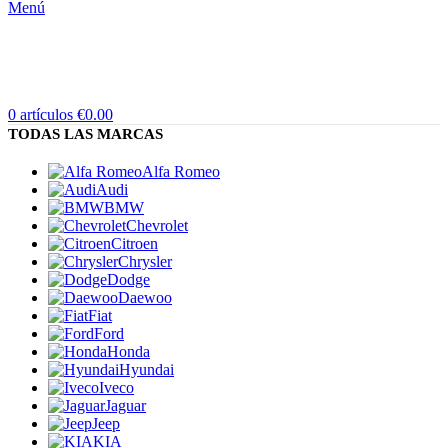
Menú
0
artículos
€
0.00
TODAS LAS MARCAS
Alfa Romeo
Audi
BMW
Chevrolet
Citroen
Chrysler
Dodge
Daewoo
Fiat
Ford
Honda
Hyundai
Iveco
Jaguar
Jeep
KIA