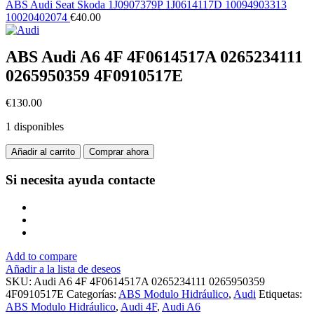
ABS Audi Seat Skoda 1J0907379P 1J0614117D 10094903313
10020402074
€
40.00
ABS Audi A6 4F 4F0614517A 0265234111
0265950359 4F0910517E
€
130.00
1 disponibles
ABS
Añadir al carrito
Comprar ahora
Audi
A6
Si necesita ayuda
contacte
4F
4F0614517A
0265234111
0265950359
4F0910517E
cantidad
Add to compare
Añadir a la lista de deseos
SKU:
Audi A6 4F 4F0614517A 0265234111 0265950359
4F0910517E
Categorías:
ABS Modulo Hidráulico
,
Audi
Etiquetas:
ABS Modulo Hidráulico
,
Audi 4F
,
Audi A6