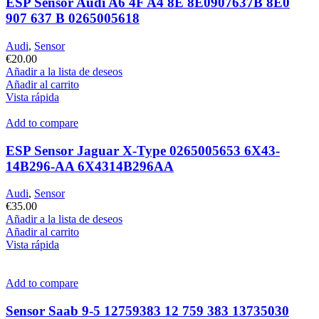
ESP Sensor Audi A6 4F A4 8E 8E0907637B 8E0
907 637 B 0265005618
Audi
,
Sensor
€
20.00
Añadir a la lista de deseos
Añadir al carrito
Vista rápida
Add to compare
ESP Sensor Jaguar X-Type 0265005653 6X43-
14B296-AA 6X4314B296AA
Audi
,
Sensor
€
35.00
Añadir a la lista de deseos
Añadir al carrito
Vista rápida
Add to compare
Sensor Saab 9-5 12759383 12 759 383 13735030