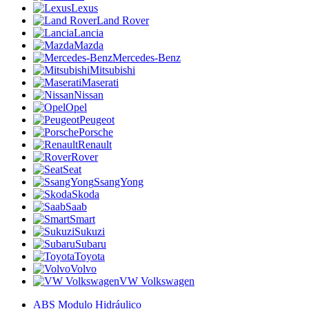
Lexus
Land Rover
Lancia
Mazda
Mercedes-Benz
Mitsubishi
Maserati
Nissan
Opel
Peugeot
Porsche
Renault
Rover
Seat
SsangYong
Skoda
Saab
Smart
Sukuzi
Subaru
Toyota
Volvo
VW Volkswagen
ABS Modulo Hidráulico