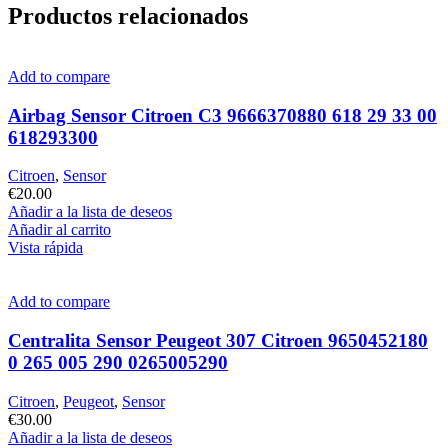
Productos relacionados
Add to compare
Airbag Sensor Citroen C3 9666370880 618 29 33 00
618293300
Citroen
,
Sensor
€
20.00
Añadir a la lista de deseos
Añadir al carrito
Vista rápida
Add to compare
Centralita Sensor Peugeot 307 Citroen 9650452180
0 265 005 290 0265005290
Citroen
,
Peugeot
,
Sensor
€
30.00
Añadir a la lista de deseos