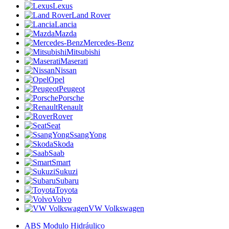
Lexus
Land Rover
Lancia
Mazda
Mercedes-Benz
Mitsubishi
Maserati
Nissan
Opel
Peugeot
Porsche
Renault
Rover
Seat
SsangYong
Skoda
Saab
Smart
Sukuzi
Subaru
Toyota
Volvo
VW Volkswagen
ABS Modulo Hidráulico