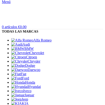
Menú
0
artículos
€
0.00
TODAS LAS MARCAS
Alfa Romeo
Audi
BMW
Chevrolet
Citroen
Chrysler
Dodge
Daewoo
Fiat
Ford
Honda
Hyundai
Iveco
Jaguar
Jeep
KIA