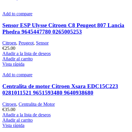
Add to compare
Sensor ESP Ulysse Citroen C8 Peugeot 807 Lancia
Phedra 9645447780 0265005253
Citroen
,
Peugeot
,
Sensor
€
25.00
Añadir a la lista de deseos
Añadir al carrito
Vista rápida
Add to compare
Centralita de motor Citroen Xsara EDC15C223
0281011521 9651593480 9640938680
Citroen
,
Centralita de Motor
€
35.00
Añadir a la lista de deseos
Añadir al carrito
Vista rápida