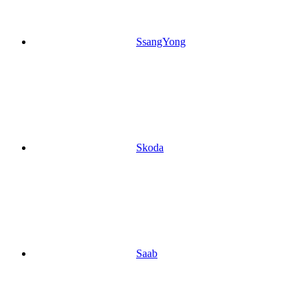
SsangYong
Skoda
Saab