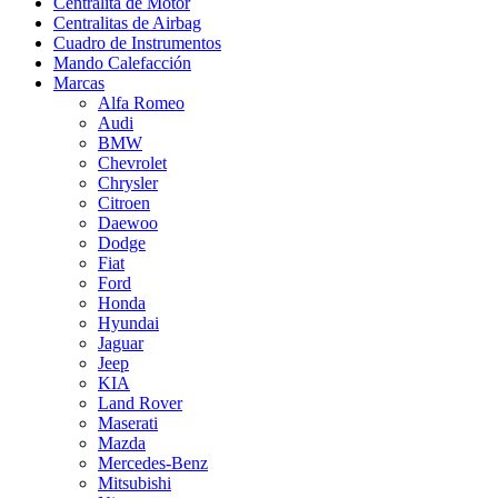
Centralita de Motor
Centralitas de Airbag
Cuadro de Instrumentos
Mando Calefacción
Marcas
Alfa Romeo
Audi
BMW
Chevrolet
Chrysler
Citroen
Daewoo
Dodge
Fiat
Ford
Honda
Hyundai
Jaguar
Jeep
KIA
Land Rover
Maserati
Mazda
Mercedes-Benz
Mitsubishi