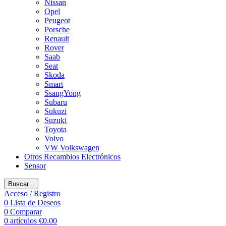
Nissan
Opel
Peugeot
Porsche
Renault
Rover
Saab
Seat
Skoda
Smart
SsangYong
Subaru
Sukuzi
Suzuki
Toyota
Volvo
VW Volkswagen
Otros Recambios Electrónicos
Sensor
Buscar...
Acceso / Registro
0
Lista de Deseos
0
Comparar
0
artículos
€
0.00