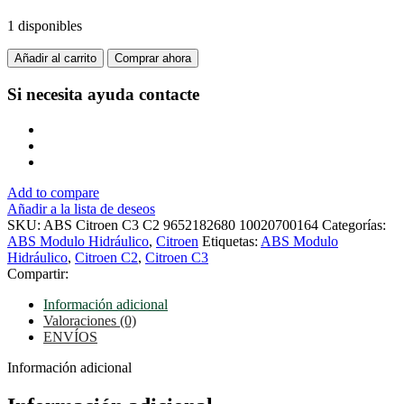
1 disponibles
ABS
Añadir al carrito
Comprar ahora
Citroen
C3
Si necesita ayuda
contacte
C2
9652182680
10020700164
cantidad
Add to compare
Añadir a la lista de deseos
SKU:
ABS Citroen C3 C2 9652182680 10020700164
Categorías:
ABS Modulo Hidráulico
,
Citroen
Etiquetas:
ABS Modulo
Hidráulico
,
Citroen C2
,
Citroen C3
Compartir:
Información adicional
Valoraciones (0)
ENVÍOS
Información adicional