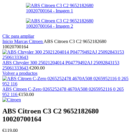
Clic para ampliar
Inicio
Marcas
Citroen
ABS Citroen C3 C2 9652182680
10020700164
ABS Chrysler 300 25021204014 P04779492AJ 25092843153
25061333643
€
200.00
Volver a productos
ABS Citroen C-Zero 0265252478 4670A508 0265952116 0 265
952 116
€
150.00
ABS Citroen C3 C2 9652182680
10020700164
€
119.00