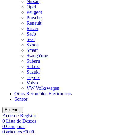
Nissan
Opel
Peugeot
Porsche
Renault
Rover
Saab
Seat
Skoda
Smart
SsangYong
Subaru
Sukuzi
Suzuki
Toyota
Volvo
VW Volkswagen
Otros Recambios Electrónicos
Sensor
Buscar...
Acceso / Registro
0
Lista de Deseos
0
Comparar
0
artículos
€
0.00