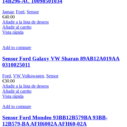
14B296-AC 10098501034
Jaguar
,
Ford
,
Sensor
€
40.00
Añadir a la lista de deseos
Añadir al carrito
Vista rápida
Add to compare
Sensor Ford Galaxy VW Sharan 89AB12A019AA
0310025011
Ford
,
VW Volkswagen
,
Sensor
€
30.00
Añadir a la lista de deseos
Añadir al carrito
Vista rápida
Add to compare
Sensor Ford Mondeo 93BB12B579BA 93BB-
12B579-BA AFH6002A AFH60-02A