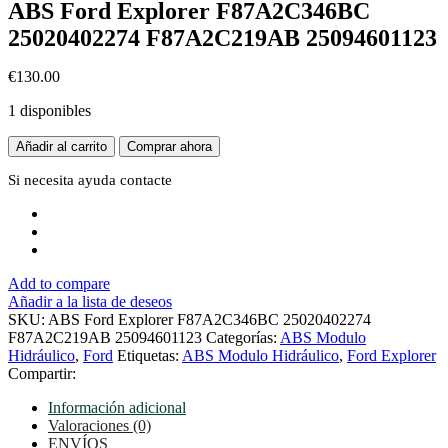
ABS Ford Explorer F87A2C346BC
25020402274 F87A2C219AB 25094601123
€
130.00
1 disponibles
ABS
Añadir al carrito
Comprar ahora
Ford
Explorer
Si necesita ayuda
contacte
F87A2C346BC
25020402274
F87A2C219AB
25094601123
cantidad
Add to compare
Añadir a la lista de deseos
SKU:
ABS Ford Explorer F87A2C346BC 25020402274
F87A2C219AB 25094601123
Categorías:
ABS Modulo
Hidráulico
,
Ford
Etiquetas:
ABS Modulo Hidráulico
,
Ford Explorer
Compartir:
Información adicional
Valoraciones (0)
ENVÍOS