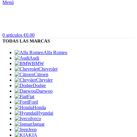
Menú
0
artículos
€
0.00
TODAS LAS MARCAS
Alfa Romeo
Audi
BMW
Chevrolet
Citroen
Chrysler
Dodge
Daewoo
Fiat
Ford
Honda
Hyundai
Iveco
Jaguar
Jeep
KIA