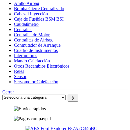
Anillo Airbag
Bomba Cierre Centralizado
Cabezal Inyección
Caja de Fusibles BSM BSI
Caudalímetro
Centralita
Centralita de Motor
Centralitas de Airbag
Conmutador de Arranque
Cuadro de Instrumentos
Interruptores
Mando Calefacción
Otros Recambios Electrónicos
Reles
Sensor
Servomotor Calefacción
Cerrar
Selecciona
una
categoría