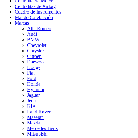
Centralita de Motor
Centralitas de Airbag
Cuadro de Instrumentos
Mando Calefacción
Marcas
Alfa Romeo
Audi
BMW
Chevrolet
Chrysler
Citroen
Daewoo
Dodge
Fiat
Ford
Honda
Hyundai
Jaguar
Jeep
KIA
Land Rover
Maserati
Mazda
Mercedes-Benz
Mitsubishi