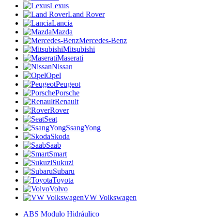
Lexus
Land Rover
Lancia
Mazda
Mercedes-Benz
Mitsubishi
Maserati
Nissan
Opel
Peugeot
Porsche
Renault
Rover
Seat
SsangYong
Skoda
Saab
Smart
Sukuzi
Subaru
Toyota
Volvo
VW Volkswagen
ABS Modulo Hidráulico