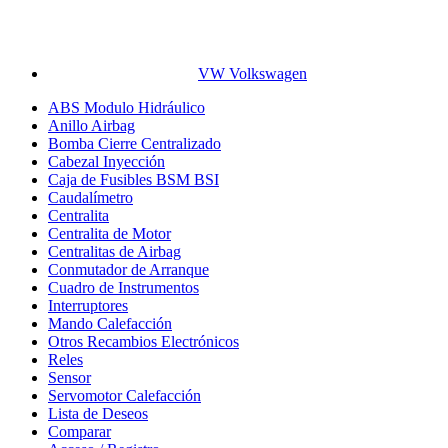
VW Volkswagen
ABS Modulo Hidráulico
Anillo Airbag
Bomba Cierre Centralizado
Cabezal Inyección
Caja de Fusibles BSM BSI
Caudalímetro
Centralita
Centralita de Motor
Centralitas de Airbag
Conmutador de Arranque
Cuadro de Instrumentos
Interruptores
Mando Calefacción
Otros Recambios Electrónicos
Reles
Sensor
Servomotor Calefacción
Lista de Deseos
Comparar