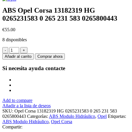
ABS Opel Corsa 13182319 HG
0265231583 0 265 231 583 0265800443
€
55.00
8 disponibles
ABS
Opel
Añadir al carrito
Comprar ahora
Corsa
13182319
Si necesita ayuda
contacte
HG
0265231583
0
265
231
583
Add to compare
0265800443
Añadir a la lista de deseos
cantidad
SKU:
Opel Corsa 13182319 HG 0265231583 0 265 231 583
0265800443
Categorías:
ABS Modulo Hidráulico
,
Opel
Etiquetas:
ABS Modulo Hidráulico
,
Opel Corsa
Compartir: