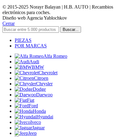
© 2015-2025 Norayr Balayan | H.B. AUTO | Recambios
electrónicos para coches.
Diseño web Agencia Yablochkov
Cerrar
Buscar...
PIEZAS
POR MARCAS
Alfa Romeo
Audi
BMW
Chevrolet
Citroen
Chrysler
Dodge
Daewoo
Fiat
Ford
Honda
Hyundai
Iveco
Jaguar
Jeep