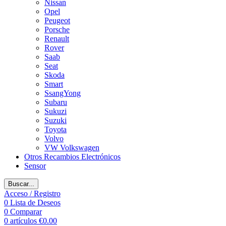
Nissan
Opel
Peugeot
Porsche
Renault
Rover
Saab
Seat
Skoda
Smart
SsangYong
Subaru
Sukuzi
Suzuki
Toyota
Volvo
VW Volkswagen
Otros Recambios Electrónicos
Sensor
Buscar...
Acceso / Registro
0
Lista de Deseos
0
Comparar
0
artículos
€
0.00