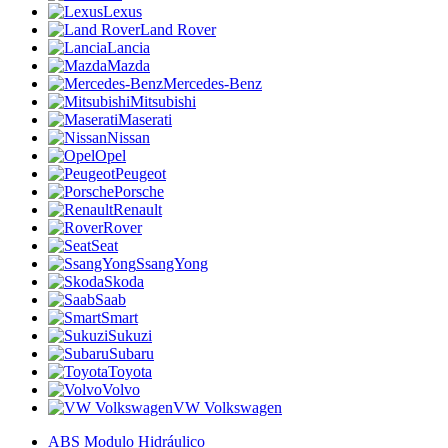
Lexus
Land Rover
Lancia
Mazda
Mercedes-Benz
Mitsubishi
Maserati
Nissan
Opel
Peugeot
Porsche
Renault
Rover
Seat
SsangYong
Skoda
Saab
Smart
Sukuzi
Subaru
Toyota
Volvo
VW Volkswagen
ABS Modulo Hidráulico