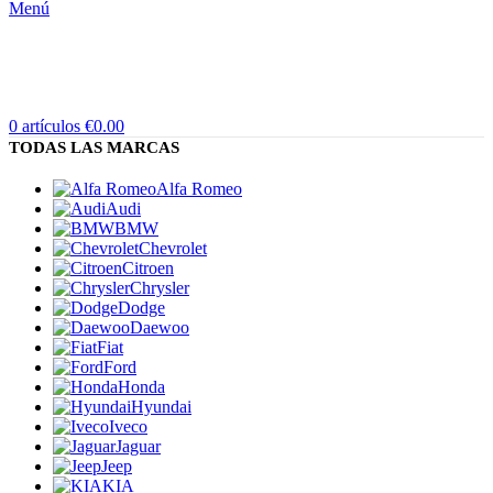
Menú
0
artículos
€
0.00
TODAS LAS MARCAS
Alfa Romeo
Audi
BMW
Chevrolet
Citroen
Chrysler
Dodge
Daewoo
Fiat
Ford
Honda
Hyundai
Iveco
Jaguar
Jeep
KIA