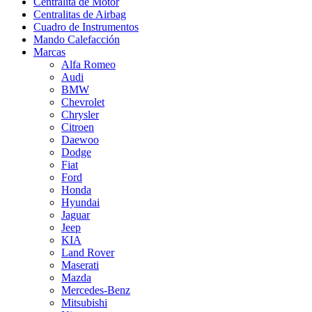
Centralita de Motor
Centralitas de Airbag
Cuadro de Instrumentos
Mando Calefacción
Marcas
Alfa Romeo
Audi
BMW
Chevrolet
Chrysler
Citroen
Daewoo
Dodge
Fiat
Ford
Honda
Hyundai
Jaguar
Jeep
KIA
Land Rover
Maserati
Mazda
Mercedes-Benz
Mitsubishi