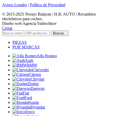
Avisos Legales
|
Política de Privacidad
© 2015-2025 Norayr Balayan | H.B. AUTO | Recambios
electrónicos para coches.
Diseño web Agencia Yablochkov
Cerrar
Buscar...
PIEZAS
POR MARCAS
Alfa Romeo
Audi
BMW
Chevrolet
Citroen
Chrysler
Dodge
Daewoo
Fiat
Ford
Honda
Hyundai
Iveco