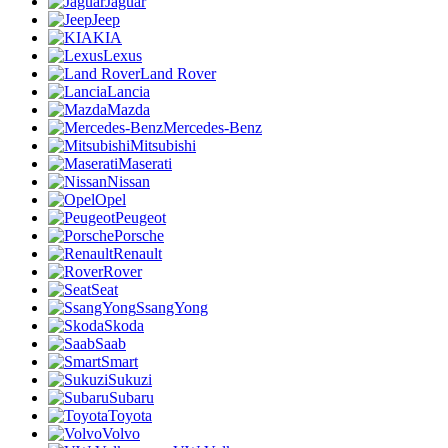
Jaguar
Jeep
KIA
Lexus
Land Rover
Lancia
Mazda
Mercedes-Benz
Mitsubishi
Maserati
Nissan
Opel
Peugeot
Porsche
Renault
Rover
Seat
SsangYong
Skoda
Saab
Smart
Sukuzi
Subaru
Toyota
Volvo