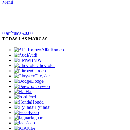
Menú
0
artículos
€
0.00
TODAS LAS MARCAS
Alfa Romeo
Audi
BMW
Chevrolet
Citroen
Chrysler
Dodge
Daewoo
Fiat
Ford
Honda
Hyundai
Iveco
Jaguar
Jeep
KIA