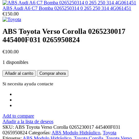
ABS Audi A6 C7 Bomba 0265250314 0 265 250 314 4G061451
€
150.00
ABS Toyota Verso Corolla 0265230017
445400F031 0265950824
€
100.00
1 disponibles
ABS
Añadir al carrito
Comprar ahora
Toyota
Verso
Si necesita ayuda
contacte
Corolla
0265230017
445400F031
0265950824
cantidad
Add to compare
Añadir a la lista de deseos
SKU:
ABS Toyota Verso Corolla 0265230017 445400F031
0265950824
Categorías:
ABS Modulo Hidráulico
,
Toyota
Etiquetas:
ABS Modulo Hidráulico
,
Toyota Corolla
,
Toyota Verso