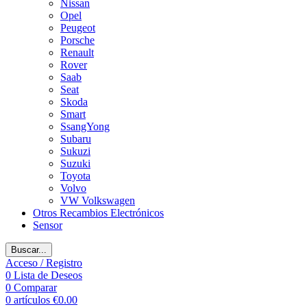
Nissan
Opel
Peugeot
Porsche
Renault
Rover
Saab
Seat
Skoda
Smart
SsangYong
Subaru
Sukuzi
Suzuki
Toyota
Volvo
VW Volkswagen
Otros Recambios Electrónicos
Sensor
Buscar...
Acceso / Registro
0
Lista de Deseos
0
Comparar
0
artículos
€
0.00