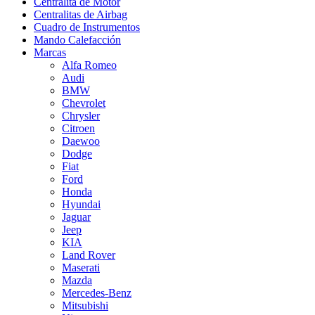
Centralita de Motor
Centralitas de Airbag
Cuadro de Instrumentos
Mando Calefacción
Marcas
Alfa Romeo
Audi
BMW
Chevrolet
Chrysler
Citroen
Daewoo
Dodge
Fiat
Ford
Honda
Hyundai
Jaguar
Jeep
KIA
Land Rover
Maserati
Mazda
Mercedes-Benz
Mitsubishi