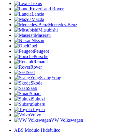
Lexus
Land Rover
Lancia
Mazda
Mercedes-Benz
Mitsubishi
Maserati
Nissan
Opel
Peugeot
Porsche
Renault
Rover
Seat
SsangYong
Skoda
Saab
Smart
Sukuzi
Subaru
Toyota
Volvo
VW Volkswagen
ABS Modulo Hidráulico