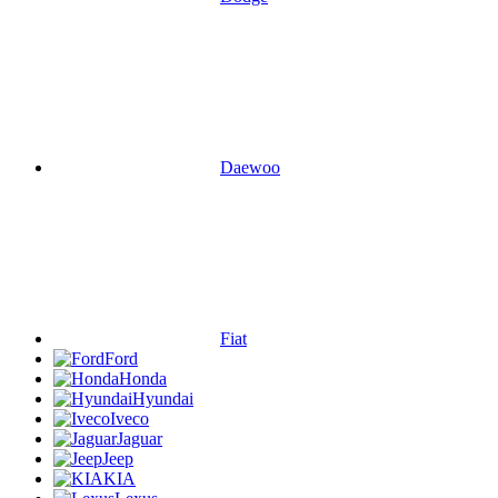
Daewoo
Fiat
Ford
Honda
Hyundai
Iveco
Jaguar
Jeep
KIA