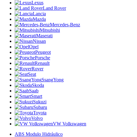
Lexus
Land Rover
Lancia
Mazda
Mercedes-Benz
Mitsubishi
Maserati
Nissan
Opel
Peugeot
Porsche
Renault
Rover
Seat
SsangYong
Skoda
Saab
Smart
Sukuzi
Subaru
Toyota
Volvo
VW Volkswagen
ABS Modulo Hidráulico