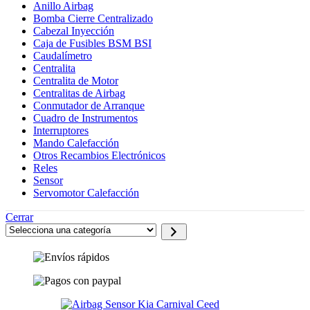
Anillo Airbag
Bomba Cierre Centralizado
Cabezal Inyección
Caja de Fusibles BSM BSI
Caudalímetro
Centralita
Centralita de Motor
Centralitas de Airbag
Conmutador de Arranque
Cuadro de Instrumentos
Interruptores
Mando Calefacción
Otros Recambios Electrónicos
Reles
Sensor
Servomotor Calefacción
Cerrar
Selecciona
una
categoría