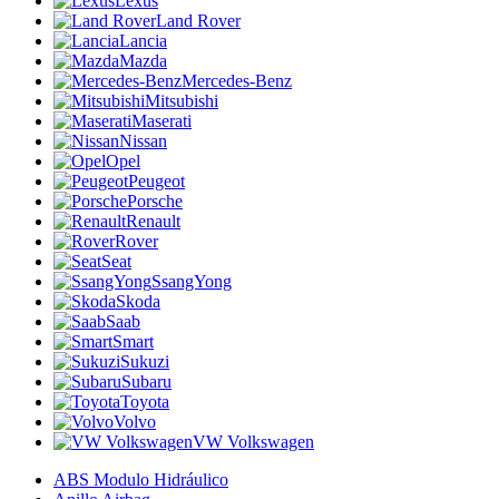
Lexus
Land Rover
Lancia
Mazda
Mercedes-Benz
Mitsubishi
Maserati
Nissan
Opel
Peugeot
Porsche
Renault
Rover
Seat
SsangYong
Skoda
Saab
Smart
Sukuzi
Subaru
Toyota
Volvo
VW Volkswagen
ABS Modulo Hidráulico