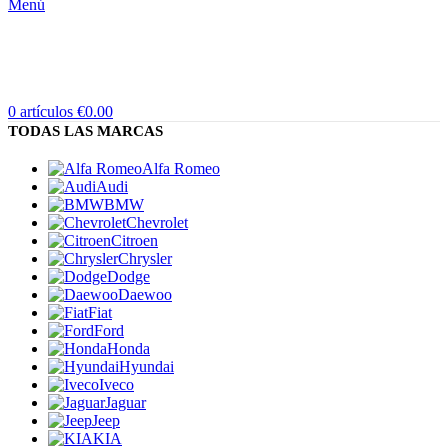
Menú
0
artículos
€
0.00
TODAS LAS MARCAS
Alfa Romeo
Audi
BMW
Chevrolet
Citroen
Chrysler
Dodge
Daewoo
Fiat
Ford
Honda
Hyundai
Iveco
Jaguar
Jeep
KIA