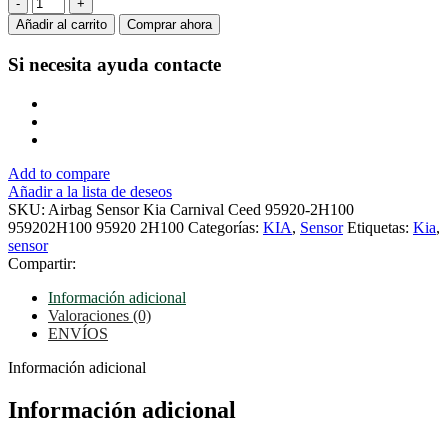
Airbag
Sensor
Añadir al carrito
Comprar ahora
Kia
Carnival
Si necesita ayuda
contacte
Ceed
95920-
2H100
959202H100
95920
2H100
Add to compare
cantidad
Añadir a la lista de deseos
SKU:
Airbag Sensor Kia Carnival Ceed 95920-2H100
959202H100 95920 2H100
Categorías:
KIA
,
Sensor
Etiquetas:
Kia
,
sensor
Compartir:
Información adicional
Valoraciones (0)
ENVÍOS
Información adicional
Información adicional