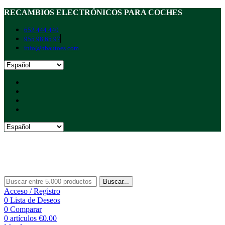
RECAMBIOS ELECTRÓNICOS PARA COCHES
652 444 440
955 98 65 97
info@hbautoes.com
Buscar...
Acceso / Registro
0
Lista de Deseos
0
Comparar
0
artículos
€
0.00