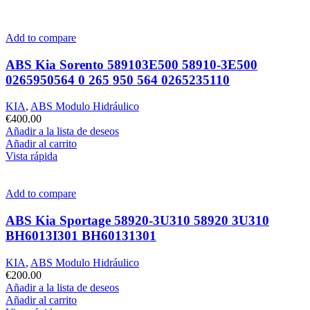
Add to compare
ABS Kia Sorento 589103E500 58910-3E500
0265950564 0 265 950 564 0265235110
KIA
,
ABS Modulo Hidráulico
€
400.00
Añadir a la lista de deseos
Añadir al carrito
Vista rápida
Add to compare
ABS Kia Sportage 58920-3U310 58920 3U310
BH6013I301 BH60131301
KIA
,
ABS Modulo Hidráulico
€
200.00
Añadir a la lista de deseos
Añadir al carrito