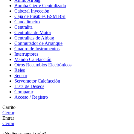
Anillo Airbag
Bomba Cierre Centralizado
Cabezal Inyección
Caja de Fusibles BSM BSI
Caudalímetro
Centralita
Centralita de Motor
Centralitas de Airbag
Conmutador de Arranque
Cuadro de Instrumentos
Interruptores
Mando Calefacción
Otros Recambios Electrónicos
Reles
Sensor
Servomotor Calefacción
Lista de Deseos
Comparar
Acceso / Registro
Carrito
Cerrar
Entrar
Cerrar
¿No tienes cuenta aún?