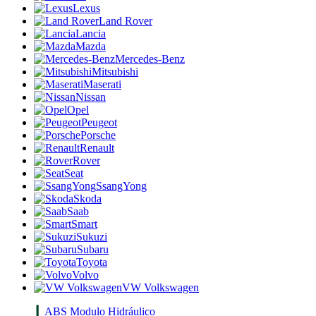
Lexus
Land Rover
Lancia
Mazda
Mercedes-Benz
Mitsubishi
Maserati
Nissan
Opel
Peugeot
Porsche
Renault
Rover
Seat
SsangYong
Skoda
Saab
Smart
Sukuzi
Subaru
Toyota
Volvo
VW Volkswagen
ABS Modulo Hidráulico