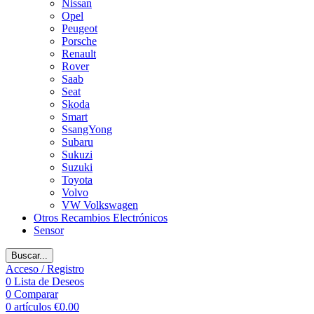
Nissan
Opel
Peugeot
Porsche
Renault
Rover
Saab
Seat
Skoda
Smart
SsangYong
Subaru
Sukuzi
Suzuki
Toyota
Volvo
VW Volkswagen
Otros Recambios Electrónicos
Sensor
Buscar...
Acceso / Registro
0
Lista de Deseos
0
Comparar
0
artículos
€
0.00