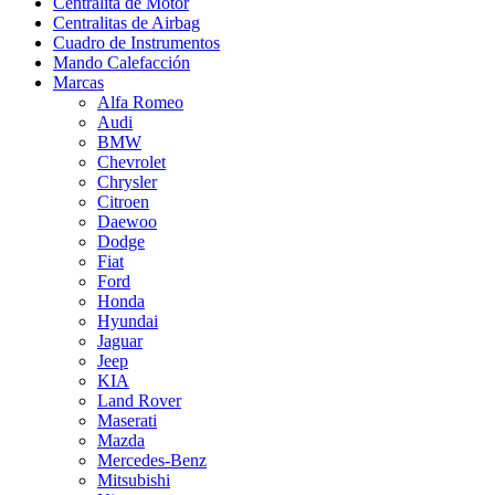
Centralita de Motor
Centralitas de Airbag
Cuadro de Instrumentos
Mando Calefacción
Marcas
Alfa Romeo
Audi
BMW
Chevrolet
Chrysler
Citroen
Daewoo
Dodge
Fiat
Ford
Honda
Hyundai
Jaguar
Jeep
KIA
Land Rover
Maserati
Mazda
Mercedes-Benz
Mitsubishi