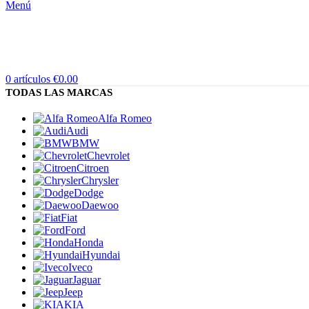
Menú
0
artículos
€
0.00
TODAS LAS MARCAS
Alfa Romeo
Audi
BMW
Chevrolet
Citroen
Chrysler
Dodge
Daewoo
Fiat
Ford
Honda
Hyundai
Iveco
Jaguar
Jeep
KIA