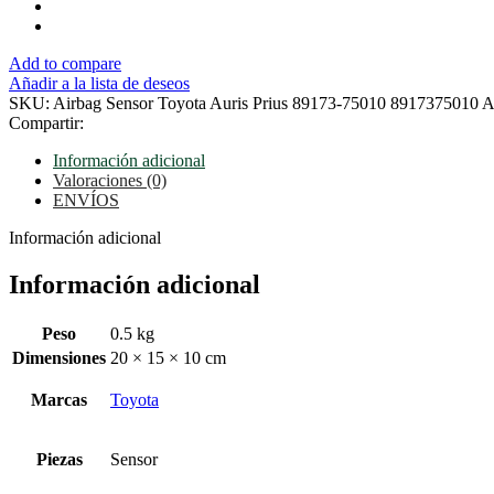
8917375010
A0
cantidad
Add to compare
Añadir a la lista de deseos
SKU:
Airbag Sensor Toyota Auris Prius 89173-75010 8917375010 
Compartir:
Información adicional
Valoraciones (0)
ENVÍOS
Información adicional
Información adicional
Peso
0.5 kg
Dimensiones
20 × 15 × 10 cm
Marcas
Toyota
Piezas
Sensor