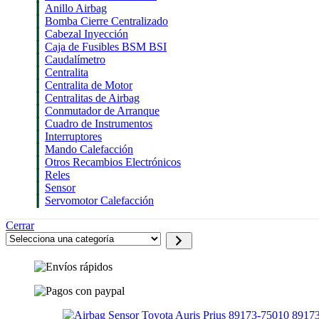
Anillo Airbag
Bomba Cierre Centralizado
Cabezal Inyección
Caja de Fusibles BSM BSI
Caudalímetro
Centralita
Centralita de Motor
Centralitas de Airbag
Conmutador de Arranque
Cuadro de Instrumentos
Interruptores
Mando Calefacción
Otros Recambios Electrónicos
Reles
Sensor
Servomotor Calefacción
Cerrar
Selecciona
una
categoría