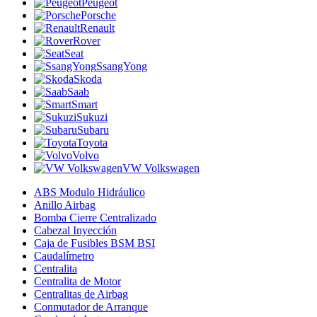
Peugeot
Porsche
Renault
Rover
Seat
SsangYong
Skoda
Saab
Smart
Sukuzi
Subaru
Toyota
Volvo
VW Volkswagen
ABS Modulo Hidráulico
Anillo Airbag
Bomba Cierre Centralizado
Cabezal Inyección
Caja de Fusibles BSM BSI
Caudalímetro
Centralita
Centralita de Motor
Centralitas de Airbag
Conmutador de Arranque