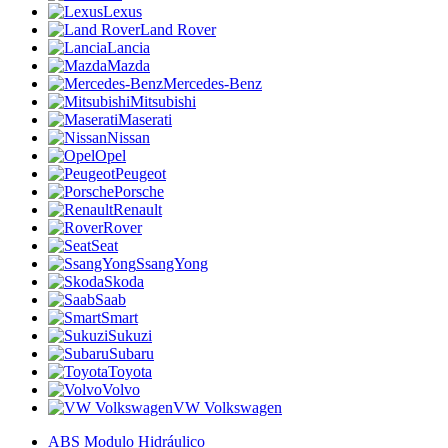
Lexus
Land Rover
Lancia
Mazda
Mercedes-Benz
Mitsubishi
Maserati
Nissan
Opel
Peugeot
Porsche
Renault
Rover
Seat
SsangYong
Skoda
Saab
Smart
Sukuzi
Subaru
Toyota
Volvo
VW Volkswagen
ABS Modulo Hidráulico