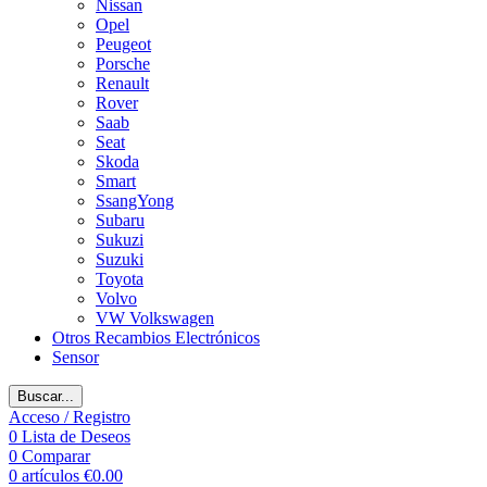
Nissan
Opel
Peugeot
Porsche
Renault
Rover
Saab
Seat
Skoda
Smart
SsangYong
Subaru
Sukuzi
Suzuki
Toyota
Volvo
VW Volkswagen
Otros Recambios Electrónicos
Sensor
Buscar...
Acceso / Registro
0
Lista de Deseos
0
Comparar
0
artículos
€
0.00