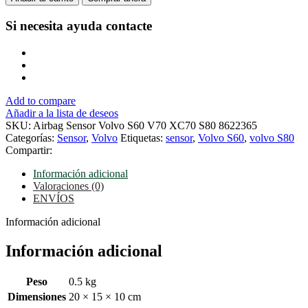
Volvo
S60
Si necesita ayuda
contacte
V70
XC70
S80
8622365
cantidad
Add to compare
Añadir a la lista de deseos
SKU:
Airbag Sensor Volvo S60 V70 XC70 S80 8622365
Categorías:
Sensor
,
Volvo
Etiquetas:
sensor
,
Volvo S60
,
volvo S80
Compartir:
Información adicional
Valoraciones (0)
ENVÍOS
Información adicional
Información adicional
Peso
0.5 kg
Dimensiones
20 × 15 × 10 cm