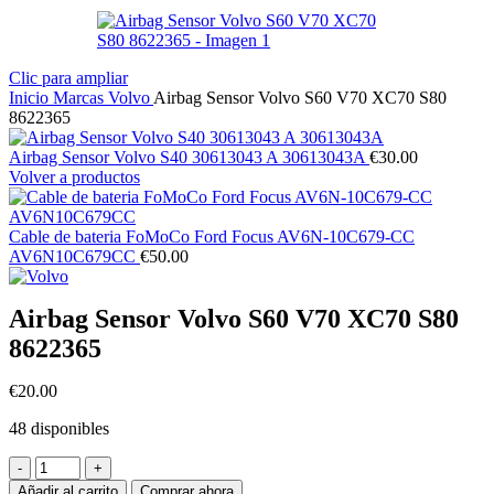
Clic para ampliar
Inicio
Marcas
Volvo
Airbag Sensor Volvo S60 V70 XC70 S80
8622365
Airbag Sensor Volvo S40 30613043 A 30613043A
€
30.00
Volver a productos
Cable de bateria FoMoCo Ford Focus AV6N-10C679-CC
AV6N10C679CC
€
50.00
Airbag Sensor Volvo S60 V70 XC70 S80
8622365
€
20.00
48 disponibles
Airbag
Sensor
Añadir al carrito
Comprar ahora