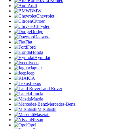
Alfa Romeo
Audi
BMW
Chevrolet
Citroen
Chrysler
Dodge
Daewoo
Fiat
Ford
Honda
Hyundai
Iveco
Jaguar
Jeep
KIA
Lexus
Land Rover
Lancia
Mazda
Mercedes-Benz
Mitsubishi
Maserati
Nissan
Opel