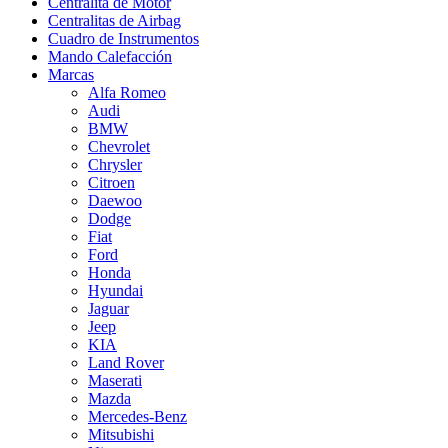
Centralita de Motor
Centralitas de Airbag
Cuadro de Instrumentos
Mando Calefacción
Marcas
Alfa Romeo
Audi
BMW
Chevrolet
Chrysler
Citroen
Daewoo
Dodge
Fiat
Ford
Honda
Hyundai
Jaguar
Jeep
KIA
Land Rover
Maserati
Mazda
Mercedes-Benz
Mitsubishi