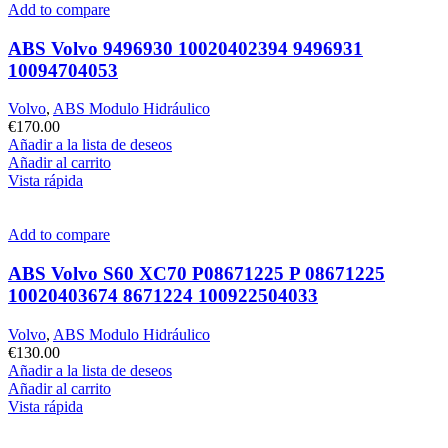
Add to compare
ABS Volvo 9496930 10020402394 9496931
10094704053
Volvo
,
ABS Modulo Hidráulico
€
170.00
Añadir a la lista de deseos
Añadir al carrito
Vista rápida
Add to compare
ABS Volvo S60 XC70 P08671225 P 08671225
10020403674 8671224 100922504033
Volvo
,
ABS Modulo Hidráulico
€
130.00
Añadir a la lista de deseos
Añadir al carrito
Vista rápida