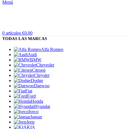
Menú
0
artículos
€
0.00
TODAS LAS MARCAS
Alfa Romeo
Audi
BMW
Chevrolet
Citroen
Chrysler
Dodge
Daewoo
Fiat
Ford
Honda
Hyundai
Iveco
Jaguar
Jeep
KIA