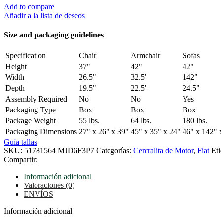
Add to compare
Añadir a la lista de deseos
Size and packaging guidelines
Specification
Chair
Armchair
Sofas
Height
37"
42"
42"
Width
26.5"
32.5"
142"
Depth
19.5"
22.5"
24.5"
Assembly Required
No
No
Yes
Packaging Type
Box
Box
Box
Package Weight
55 lbs.
64 lbs.
180 lbs.
Packaging Dimensions
27" x 26" x 39"
45" x 35" x 24"
46" x 142" 
Guía tallas
SKU:
51781564 MJD6F3P7
Categorías:
Centralita de Motor
,
Fiat
Eti
Compartir:
Información adicional
Valoraciones (0)
ENVÍOS
Información adicional