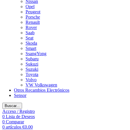
Nissan
Opel
Peugeot
Porsche
Renault
Rover
Saab
Seat
Skoda
Smart
SsangYong
Subaru
Sukuzi
Suzuki
Toyota
Volvo
VW Volkswagen
Otros Recambios Electrónicos
Sensor
Buscar...
Acceso / Registro
0
Lista de Deseos
0
Comparar
0
artículos
€
0.00