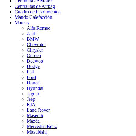
Centralita de Motor
Centralitas de Airbag
Cuadro de Instrumentos
Mando Calefacción
Marcas
Alfa Romeo
Audi
BMW
Chevrolet
Chrysler
Citroen
Daewoo
Dodge
Fiat
Ford
Honda
Hyundai
Jaguar
Jeep
KIA
Land Rover
Maserati
Mazda
Mercedes-Benz
Mitsubishi