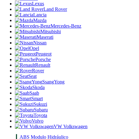
Lexus
Land Rover
Lancia
Mazda
Mercedes-Benz
Mitsubishi
Maserati
Nissan
Opel
Peugeot
Porsche
Renault
Rover
Seat
SsangYong
Skoda
Saab
Smart
Sukuzi
Subaru
Toyota
Volvo
VW Volkswagen
ABS Modulo Hidráulico