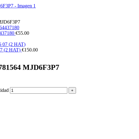
4 MJD6F3P7
4437180
€
55.00
07 (2 HAT)
€
150.00
51781564 MJD6F3P7
tidad