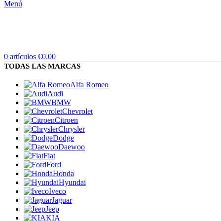
Menú
0
artículos
€
0.00
TODAS LAS MARCAS
Alfa Romeo
Audi
BMW
Chevrolet
Citroen
Chrysler
Dodge
Daewoo
Fiat
Ford
Honda
Hyundai
Iveco
Jaguar
Jeep
KIA