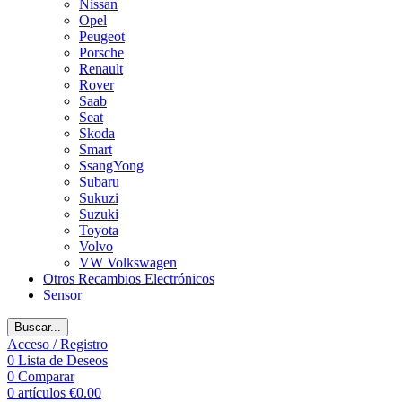
Nissan
Opel
Peugeot
Porsche
Renault
Rover
Saab
Seat
Skoda
Smart
SsangYong
Subaru
Sukuzi
Suzuki
Toyota
Volvo
VW Volkswagen
Otros Recambios Electrónicos
Sensor
Buscar...
Acceso / Registro
0
Lista de Deseos
0
Comparar
0
artículos
€
0.00