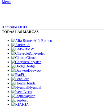
Menú
0
artículos
€
0.00
TODAS LAS MARCAS
Alfa Romeo
Audi
BMW
Chevrolet
Citroen
Chrysler
Dodge
Daewoo
Fiat
Ford
Honda
Hyundai
Iveco
Jaguar
Jeep
KIA