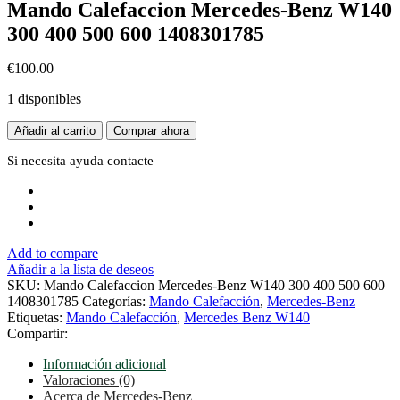
Mando Calefaccion Mercedes-Benz W140
300 400 500 600 1408301785
€
100.00
1 disponibles
Mando
Añadir al carrito
Comprar ahora
Calefaccion
Mercedes-
Si necesita ayuda
contacte
Benz
W140
300
400
500
Add to compare
600
Añadir a la lista de deseos
1408301785
SKU:
Mando Calefaccion Mercedes-Benz W140 300 400 500 600
cantidad
1408301785
Categorías:
Mando Calefacción
,
Mercedes-Benz
Etiquetas:
Mando Calefacción
,
Mercedes Benz W140
Compartir:
Información adicional
Valoraciones (0)
Acerca de Mercedes-Benz