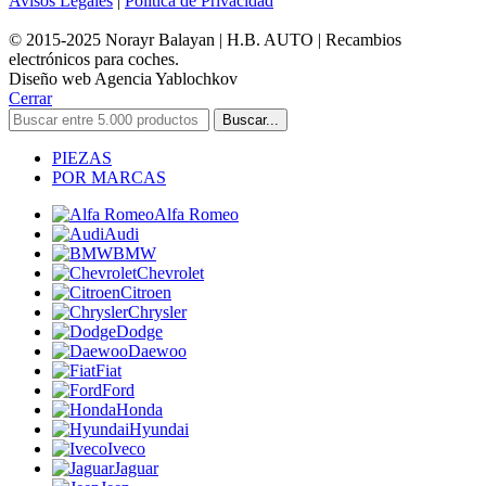
Avisos Legales
|
Política de Privacidad
© 2015-2025 Norayr Balayan | H.B. AUTO | Recambios
electrónicos para coches.
Diseño web Agencia Yablochkov
Cerrar
Buscar...
PIEZAS
POR MARCAS
Alfa Romeo
Audi
BMW
Chevrolet
Citroen
Chrysler
Dodge
Daewoo
Fiat
Ford
Honda
Hyundai
Iveco
Jaguar