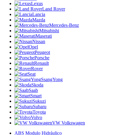
Lexus
Land Rover
Lancia
Mazda
Mercedes-Benz
Mitsubishi
Maserati
Nissan
Opel
Peugeot
Porsche
Renault
Rover
Seat
SsangYong
Skoda
Saab
Smart
Sukuzi
Subaru
Toyota
Volvo
VW Volkswagen
ABS Modulo Hidráulico