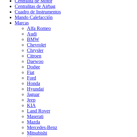
Centralita de Motor
Centralitas de Airbag
Cuadro de Instrumentos
Mando Calefacción
Marcas
Alfa Romeo
Audi
BMW
Chevrolet
Chrysler
Citroen
Daewoo
Dodge
Fiat
Ford
Honda
Hyundai
Jaguar
Jeep
KIA
Land Rover
Maserati
Mazda
Mercedes-Benz
Mitsubishi