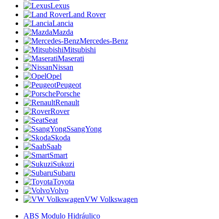
Lexus
Land Rover
Lancia
Mazda
Mercedes-Benz
Mitsubishi
Maserati
Nissan
Opel
Peugeot
Porsche
Renault
Rover
Seat
SsangYong
Skoda
Saab
Smart
Sukuzi
Subaru
Toyota
Volvo
VW Volkswagen
ABS Modulo Hidráulico