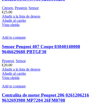
Citroen
,
Peugeot
,
Sensor
€
25.00
Añadir a la lista de deseos
Añadir al carrito
Vista rápida
Add to compare
Sensor Peugeot 407 Coupe 03040140008
9646629680 PBTGF30
Peugeot
,
Sensor
€
20.00
Añadir a la lista de deseos
Añadir al carrito
Vista rápida
Add to compare
Centralita de motor Peugeot 206 0261206216
9632693980 MP7204 26FM0708