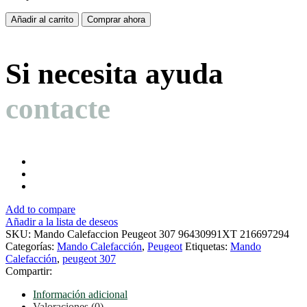
Mando
Añadir al carrito
Comprar ahora
Calefaccion
Peugeot
307
Si necesita ayuda
96430991XT
216697294
cantidad
contacte
Add to compare
Añadir a la lista de deseos
SKU:
Mando Calefaccion Peugeot 307 96430991XT 216697294
Categorías:
Mando Calefacción
,
Peugeot
Etiquetas:
Mando
Calefacción
,
peugeot 307
Compartir:
Información adicional
Valoraciones (0)