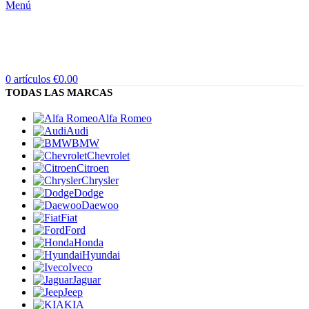
Menú
0
artículos
€
0.00
TODAS LAS MARCAS
Alfa Romeo
Audi
BMW
Chevrolet
Citroen
Chrysler
Dodge
Daewoo
Fiat
Ford
Honda
Hyundai
Iveco
Jaguar
Jeep
KIA