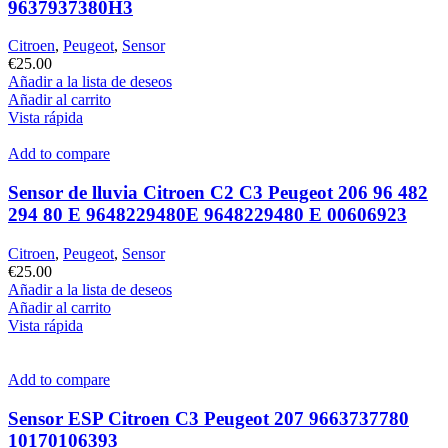
9637937380H3
Citroen
,
Peugeot
,
Sensor
€
25.00
Añadir a la lista de deseos
Añadir al carrito
Vista rápida
Add to compare
Sensor de lluvia Citroen C2 C3 Peugeot 206 96 482
294 80 E 9648229480E 9648229480 E 00606923
Citroen
,
Peugeot
,
Sensor
€
25.00
Añadir a la lista de deseos
Añadir al carrito
Vista rápida
Add to compare
Sensor ESP Citroen C3 Peugeot 207 9663737780
10170106393