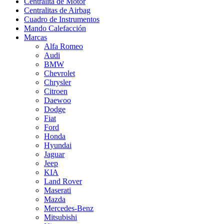
Centralita de Motor
Centralitas de Airbag
Cuadro de Instrumentos
Mando Calefacción
Marcas
Alfa Romeo
Audi
BMW
Chevrolet
Chrysler
Citroen
Daewoo
Dodge
Fiat
Ford
Honda
Hyundai
Jaguar
Jeep
KIA
Land Rover
Maserati
Mazda
Mercedes-Benz
Mitsubishi