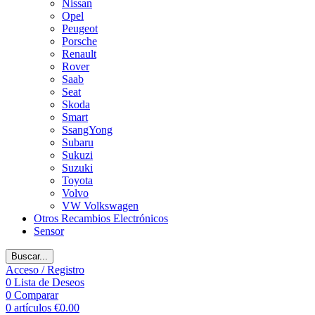
Nissan
Opel
Peugeot
Porsche
Renault
Rover
Saab
Seat
Skoda
Smart
SsangYong
Subaru
Sukuzi
Suzuki
Toyota
Volvo
VW Volkswagen
Otros Recambios Electrónicos
Sensor
Buscar...
Acceso / Registro
0
Lista de Deseos
0
Comparar
0
artículos
€
0.00