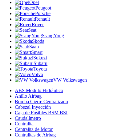
Opel
Peugeot
Porsche
Renault
Rover
Seat
SsangYong
Skoda
Saab
Smart
Sukuzi
Subaru
Toyota
Volvo
VW Volkswagen
ABS Modulo Hidráulico
Anillo Airbag
Bomba Cierre Centralizado
Cabezal Inyección
Caja de Fusibles BSM BSI
Caudalímetro
Centralita
Centralita de Motor
Centralitas de Airbag