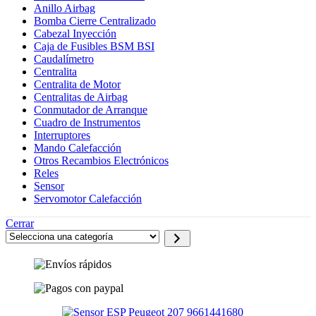
Anillo Airbag
Bomba Cierre Centralizado
Cabezal Inyección
Caja de Fusibles BSM BSI
Caudalímetro
Centralita
Centralita de Motor
Centralitas de Airbag
Conmutador de Arranque
Cuadro de Instrumentos
Interruptores
Mando Calefacción
Otros Recambios Electrónicos
Reles
Sensor
Servomotor Calefacción
Cerrar
Selecciona
una
categoría