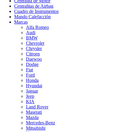
Centralita de Motor
Centralitas de Airbag
Cuadro de Instrumentos
Mando Calefacción
Marcas
Alfa Romeo
Audi
BMW
Chevrolet
Chrysler
Citroen
Daewoo
Dodge
Fiat
Ford
Honda
Hyundai
Jaguar
Jeep
KIA
Land Rover
Maserati
Mazda
Mercedes-Benz
Mitsubishi