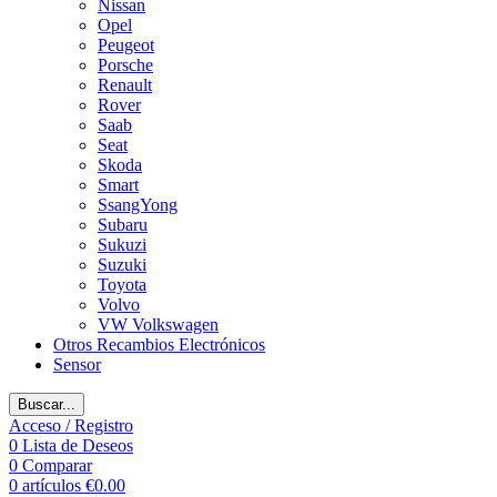
Nissan
Opel
Peugeot
Porsche
Renault
Rover
Saab
Seat
Skoda
Smart
SsangYong
Subaru
Sukuzi
Suzuki
Toyota
Volvo
VW Volkswagen
Otros Recambios Electrónicos
Sensor
Buscar...
Acceso / Registro
0
Lista de Deseos
0
Comparar
0
artículos
€
0.00