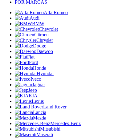
POR MARCAS
Alfa Romeo
Audi
BMW
Chevrolet
Citroen
Chrysler
Dodge
Daewoo
Fiat
Ford
Honda
Hyundai
Iveco
Jaguar
Jeep
KIA
Lexus
Land Rover
Lancia
Mazda
Mercedes-Benz
Mitsubishi
Maserati