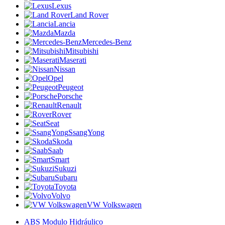
Lexus
Land Rover
Lancia
Mazda
Mercedes-Benz
Mitsubishi
Maserati
Nissan
Opel
Peugeot
Porsche
Renault
Rover
Seat
SsangYong
Skoda
Saab
Smart
Sukuzi
Subaru
Toyota
Volvo
VW Volkswagen
ABS Modulo Hidráulico