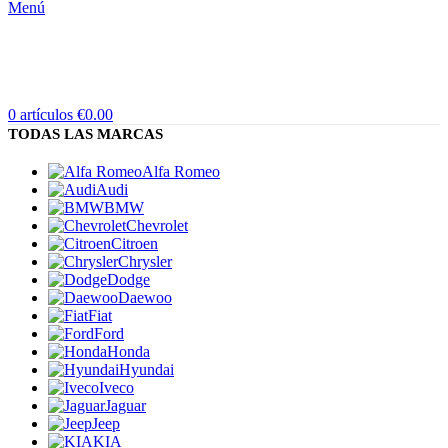
Menú
0
artículos
€
0.00
TODAS LAS MARCAS
Alfa Romeo
Audi
BMW
Chevrolet
Citroen
Chrysler
Dodge
Daewoo
Fiat
Ford
Honda
Hyundai
Iveco
Jaguar
Jeep
KIA