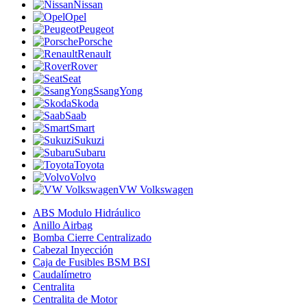
Nissan
Opel
Peugeot
Porsche
Renault
Rover
Seat
SsangYong
Skoda
Saab
Smart
Sukuzi
Subaru
Toyota
Volvo
VW Volkswagen
ABS Modulo Hidráulico
Anillo Airbag
Bomba Cierre Centralizado
Cabezal Inyección
Caja de Fusibles BSM BSI
Caudalímetro
Centralita
Centralita de Motor