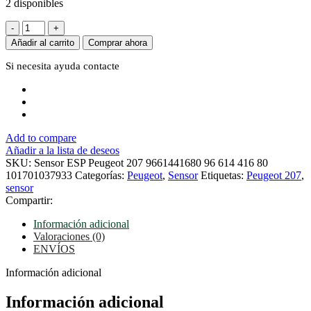
2 disponibles
Sensor
ESP
Añadir al carrito
Comprar ahora
Peugeot
207
Si necesita ayuda
contacte
9661441680
96
614
416
80
Add to compare
101701037933
Añadir a la lista de deseos
cantidad
SKU:
Sensor ESP Peugeot 207 9661441680 96 614 416 80
101701037933
Categorías:
Peugeot
,
Sensor
Etiquetas:
Peugeot 207
,
sensor
Compartir:
Información adicional
Valoraciones (0)
ENVÍOS
Información adicional
Información adicional