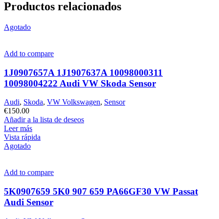
Productos relacionados
Agotado
Add to compare
1J0907657A 1J1907637A 10098000311
10098004222 Audi VW Skoda Sensor
Audi
,
Skoda
,
VW Volkswagen
,
Sensor
€
150.00
Añadir a la lista de deseos
Leer más
Vista rápida
Agotado
Add to compare
5K0907659 5K0 907 659 PA66GF30 VW Passat
Audi Sensor