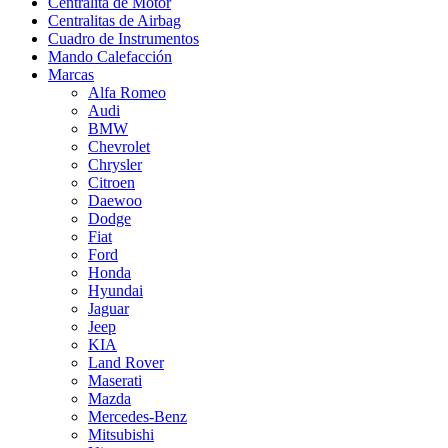
Centralita de Motor
Centralitas de Airbag
Cuadro de Instrumentos
Mando Calefacción
Marcas
Alfa Romeo
Audi
BMW
Chevrolet
Chrysler
Citroen
Daewoo
Dodge
Fiat
Ford
Honda
Hyundai
Jaguar
Jeep
KIA
Land Rover
Maserati
Mazda
Mercedes-Benz
Mitsubishi