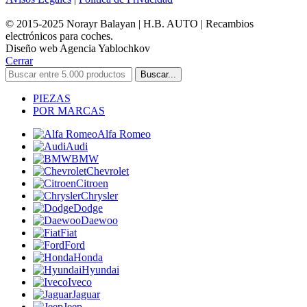
© 2015-2025 Norayr Balayan | H.B. AUTO | Recambios
electrónicos para coches.
Diseño web Agencia Yablochkov
Cerrar
Buscar...
PIEZAS
POR MARCAS
Alfa Romeo
Audi
BMW
Chevrolet
Citroen
Chrysler
Dodge
Daewoo
Fiat
Ford
Honda
Hyundai
Iveco
Jaguar
Jeep