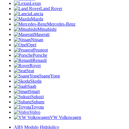
Lexus
Land Rover
Lancia
Mazda
Mercedes-Benz
Mitsubishi
Maserati
Nissan
Opel
Peugeot
Porsche
Renault
Rover
Seat
SsangYong
Skoda
Saab
Smart
Sukuzi
Subaru
Toyota
Volvo
VW Volkswagen
ABS Modulo Hidráulico