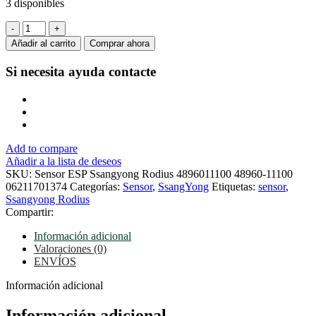
3 disponibles
Sensor
ESP
Añadir al carrito
Comprar ahora
Ssangyong
Rodius
Si necesita ayuda
contacte
4896011100
48960-
11100
06211701374
cantidad
Add to compare
Añadir a la lista de deseos
SKU:
Sensor ESP Ssangyong Rodius 4896011100 48960-11100
06211701374
Categorías:
Sensor
,
SsangYong
Etiquetas:
sensor
,
Ssangyong Rodius
Compartir:
Información adicional
Valoraciones (0)
ENVÍOS
Información adicional
Información adicional