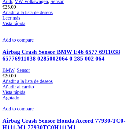
Audi
,
VW Volkswagen
,
Sensor
€
25.00
Añadir a la lista de deseos
Leer más
Vista rápida
Add to compare
Airbag Crash Sensor BMW E46 6577 6911038
65776911038 0285002064 0 285 002 064
BMW
,
Sensor
€
20.00
Añadir a la lista de deseos
Añadir al carrito
Vista rápida
Agotado
Add to compare
Airbag Crash Sensor Honda Accord 77930-TC0-
H111-M1 77930TC0H111M1