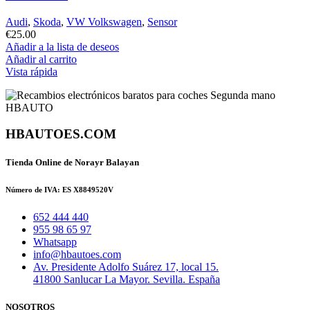
Audi
,
Skoda
,
VW Volkswagen
,
Sensor
€
25.00
Añadir a la lista de deseos
Añadir al carrito
Vista rápida
HBAUTOES.COM
Tienda Online de Norayr Balayan
Número de IVA: ES X8849520V
652 444 440
955 98 65 97
Whatsapp
info@hbautoes.com
Av. Presidente Adolfo Suárez 17, local 15.
41800 Sanlucar La Mayor. Sevilla. España
NOSOTROS