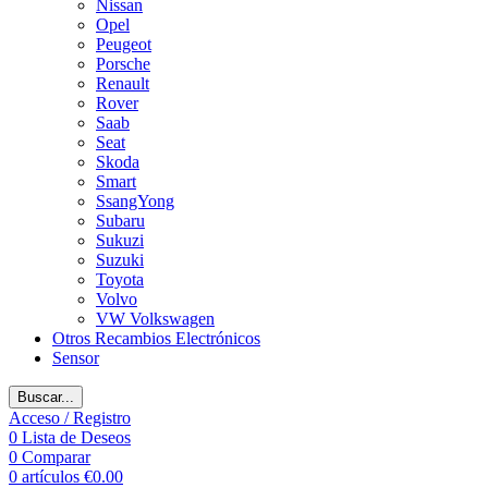
Nissan
Opel
Peugeot
Porsche
Renault
Rover
Saab
Seat
Skoda
Smart
SsangYong
Subaru
Sukuzi
Suzuki
Toyota
Volvo
VW Volkswagen
Otros Recambios Electrónicos
Sensor
Buscar...
Acceso / Registro
0
Lista de Deseos
0
Comparar
0
artículos
€
0.00