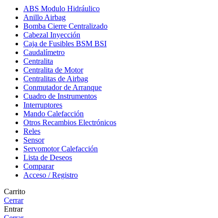
ABS Modulo Hidráulico
Anillo Airbag
Bomba Cierre Centralizado
Cabezal Inyección
Caja de Fusibles BSM BSI
Caudalímetro
Centralita
Centralita de Motor
Centralitas de Airbag
Conmutador de Arranque
Cuadro de Instrumentos
Interruptores
Mando Calefacción
Otros Recambios Electrónicos
Reles
Sensor
Servomotor Calefacción
Lista de Deseos
Comparar
Acceso / Registro
Carrito
Cerrar
Entrar
Cerrar