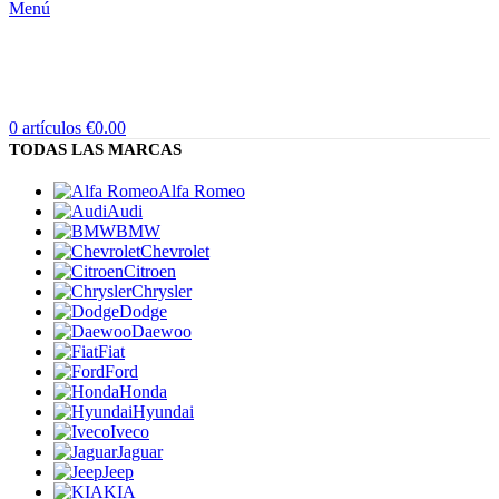
Menú
0
artículos
€
0.00
TODAS LAS MARCAS
Alfa Romeo
Audi
BMW
Chevrolet
Citroen
Chrysler
Dodge
Daewoo
Fiat
Ford
Honda
Hyundai
Iveco
Jaguar
Jeep
KIA