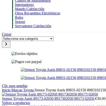
Cuadro de Instrumentos
Interruptores
Mando Calefacción
Otros Recambios Electrónicos
Reles
Sensor
Servomotor Calefacción
Cerrar
Selecciona
una
categoría
Clic para ampliar
Inicio
Marcas
Toyota
Sensor Toyota Auris 89831-02150 898310215
Sensor Toyota Auris 89173-02050 8917302050 89173 02050
€
30.00
Volver a productos