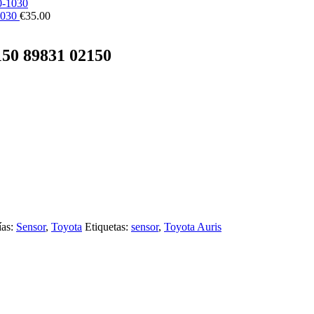
1030
€
35.00
150 89831 02150
as:
Sensor
,
Toyota
Etiquetas:
sensor
,
Toyota Auris