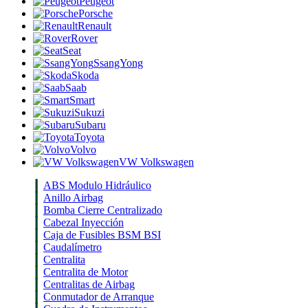
Peugeot
Porsche
Renault
Rover
Seat
SsangYong
Skoda
Saab
Smart
Sukuzi
Subaru
Toyota
Volvo
VW Volkswagen
ABS Modulo Hidráulico
Anillo Airbag
Bomba Cierre Centralizado
Cabezal Inyección
Caja de Fusibles BSM BSI
Caudalímetro
Centralita
Centralita de Motor
Centralitas de Airbag
Conmutador de Arranque