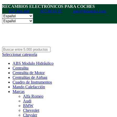
RECAMBIOS ELECTRÓNICOS PARA COCHES
652 444 440
955 98 65 97
info@hbautoes.com
Seleccionar categoría
ABS Modulo Hidráulico
Centralita
Centralita de Motor
Centralitas de Airbag
Cuadro de Instrumentos
Mando Calefacción
Marcas
Alfa Romeo
Audi
BMW
Chevrolet
Chrysler