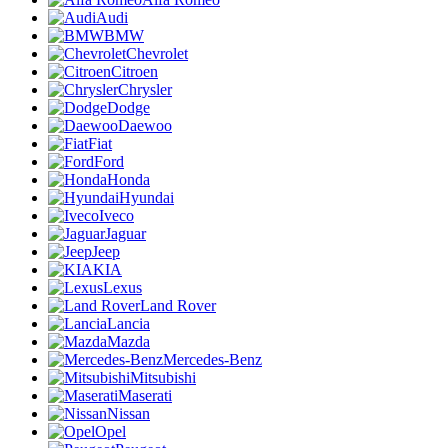
Audi
BMW
Chevrolet
Citroen
Chrysler
Dodge
Daewoo
Fiat
Ford
Honda
Hyundai
Iveco
Jaguar
Jeep
KIA
Lexus
Land Rover
Lancia
Mazda
Mercedes-Benz
Mitsubishi
Maserati
Nissan
Opel