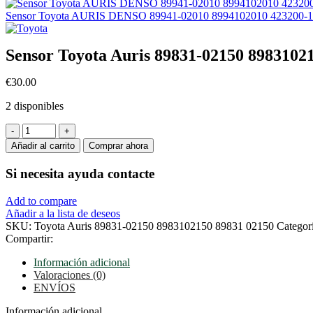
Sensor Toyota AURIS DENSO 89941-02010 8994102010 423200-
Sensor Toyota Auris 89831-02150 8983102
€
30.00
2 disponibles
Sensor
Toyota
Añadir al carrito
Comprar ahora
Auris
89831-
Si necesita ayuda
contacte
02150
8983102150
Add to compare
89831
Añadir a la lista de deseos
02150
SKU:
Toyota Auris 89831-02150 8983102150 89831 02150
Categorí
cantidad
Compartir:
Información adicional
Valoraciones (0)
ENVÍOS
Información adicional