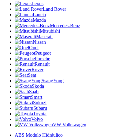
Lexus
Land Rover
Lancia
Mazda
Mercedes-Benz
Mitsubishi
Maserati
Nissan
Opel
Peugeot
Porsche
Renault
Rover
Seat
SsangYong
Skoda
Saab
Smart
Sukuzi
Subaru
Toyota
Volvo
VW Volkswagen
ABS Modulo Hidráulico