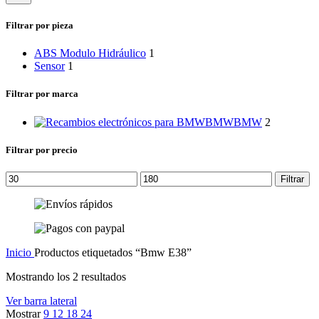
categoría
Filtrar por pieza
ABS Modulo Hidráulico
1
Sensor
1
Filtrar por marca
BMW
BMW
2
Filtrar por precio
Precio
Precio
Filtrar
mínimo
máximo
Inicio
Productos etiquetados “Bmw E38”
Mostrando los 2 resultados
Ver barra lateral
Mostrar
9
12
18
24