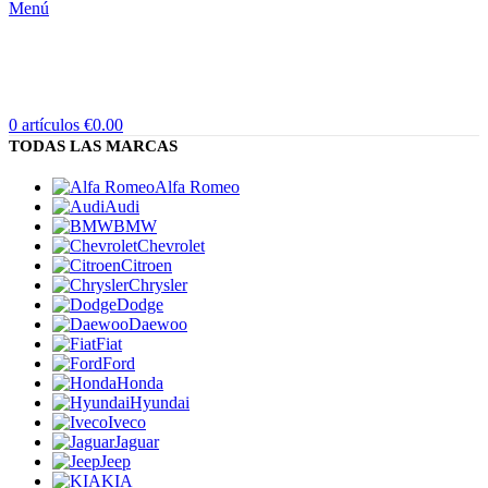
Menú
0
artículos
€
0.00
TODAS LAS MARCAS
Alfa Romeo
Audi
BMW
Chevrolet
Citroen
Chrysler
Dodge
Daewoo
Fiat
Ford
Honda
Hyundai
Iveco
Jaguar
Jeep
KIA