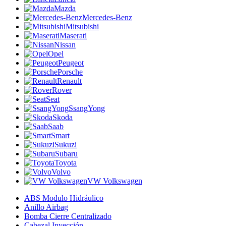
Mazda
Mercedes-Benz
Mitsubishi
Maserati
Nissan
Opel
Peugeot
Porsche
Renault
Rover
Seat
SsangYong
Skoda
Saab
Smart
Sukuzi
Subaru
Toyota
Volvo
VW Volkswagen
ABS Modulo Hidráulico
Anillo Airbag
Bomba Cierre Centralizado
Cabezal Inyección