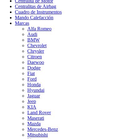
Centralita de Motor
Centralitas de Airbag
Cuadro de Instrumentos
Mando Calefacción
Marcas
Alfa Romeo
Audi
BMW
Chevrolet
Chrysler
Citroen
Daewoo
Dodge
Fiat
Ford
Honda
Hyundai
Jaguar
Jeep
KIA
Land Rover
Maserati
Mazda
Mercedes-Benz
Mitsubishi