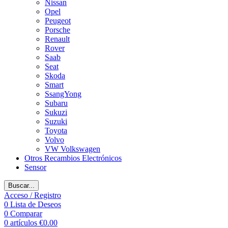
Nissan
Opel
Peugeot
Porsche
Renault
Rover
Saab
Seat
Skoda
Smart
SsangYong
Subaru
Sukuzi
Suzuki
Toyota
Volvo
VW Volkswagen
Otros Recambios Electrónicos
Sensor
Buscar...
Acceso / Registro
0
Lista de Deseos
0
Comparar
0
artículos
€
0.00