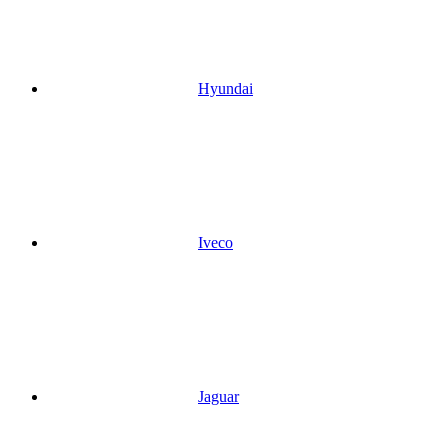
Hyundai
Iveco
Jaguar