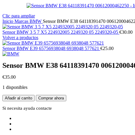
Clic para ampliar
Inicio
Marcas
BMW
Sensor BMW E38 64118391470 00612000462
Sensor BMW 3 5 7 X5 224932005 2249320 05 2249320-05
€
30.00
Volver a productos
Sensor BMW E39 65756938048 6938048 577621
€
25.00
Sensor BMW E38 64118391470 006120004
€
35.00
1 disponibles
Sensor
Añadir al carrito
Comprar ahora
BMW
E38
Si necesita ayuda
contacte
64118391470
00612000462250
cantidad