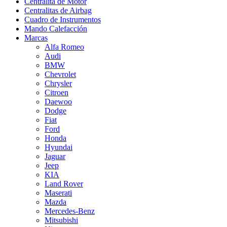
Centralita de Motor
Centralitas de Airbag
Cuadro de Instrumentos
Mando Calefacción
Marcas
Alfa Romeo
Audi
BMW
Chevrolet
Chrysler
Citroen
Daewoo
Dodge
Fiat
Ford
Honda
Hyundai
Jaguar
Jeep
KIA
Land Rover
Maserati
Mazda
Mercedes-Benz
Mitsubishi