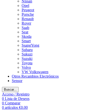
Nissan
Opel
Peugeot
Porsche
Renault
Rover
Saab
Seat
Skoda
Smart
SsangYong
Subaru
Sukuzi
Suzuki
Toyota
Volvo
VW Volkswagen
Otros Recambios Electrónicos
Sensor
Buscar...
Acceso / Registro
0
Lista de Deseos
0
Comparar
0
artículos
€
0.00