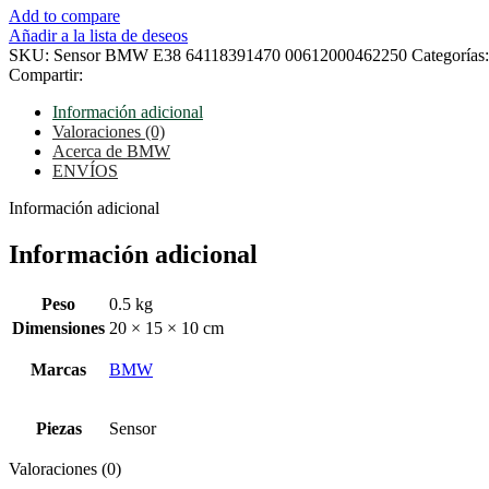
Add to compare
Añadir a la lista de deseos
SKU:
Sensor BMW E38 64118391470 00612000462250
Categorías:
Compartir:
Información adicional
Valoraciones (0)
Acerca de BMW
ENVÍOS
Información adicional
Información adicional
Peso
0.5 kg
Dimensiones
20 × 15 × 10 cm
Marcas
BMW
Piezas
Sensor
Valoraciones (0)