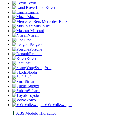
Lexus
Land Rover
Lancia
Mazda
Mercedes-Benz
Mitsubishi
Maserati
Nissan
Opel
Peugeot
Porsche
Renault
Rover
Seat
SsangYong
Skoda
Saab
Smart
Sukuzi
Subaru
Toyota
Volvo
VW Volkswagen
ABS Modulo Hidráulico