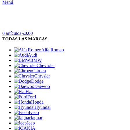
Menú
0
artículos
€
0.00
TODAS LAS MARCAS
Alfa Romeo
Audi
BMW
Chevrolet
Citroen
Chrysler
Dodge
Daewoo
Fiat
Ford
Honda
Hyundai
Iveco
Jaguar
Jeep
KIA