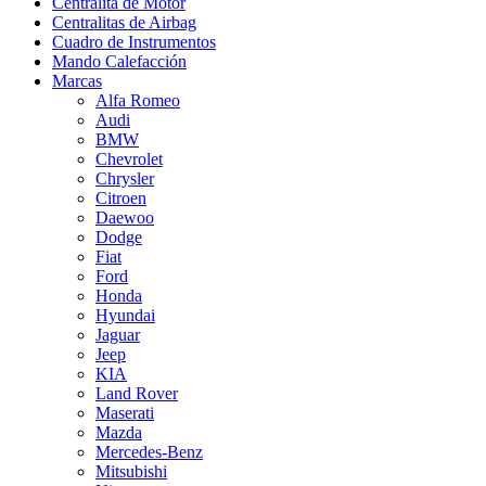
Centralita de Motor
Centralitas de Airbag
Cuadro de Instrumentos
Mando Calefacción
Marcas
Alfa Romeo
Audi
BMW
Chevrolet
Chrysler
Citroen
Daewoo
Dodge
Fiat
Ford
Honda
Hyundai
Jaguar
Jeep
KIA
Land Rover
Maserati
Mazda
Mercedes-Benz
Mitsubishi