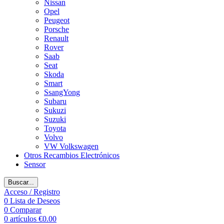
Nissan
Opel
Peugeot
Porsche
Renault
Rover
Saab
Seat
Skoda
Smart
SsangYong
Subaru
Sukuzi
Suzuki
Toyota
Volvo
VW Volkswagen
Otros Recambios Electrónicos
Sensor
Buscar...
Acceso / Registro
0
Lista de Deseos
0
Comparar
0
artículos
€
0.00