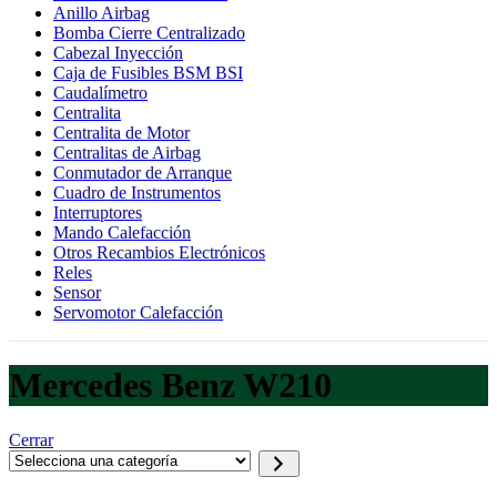
Anillo Airbag
Bomba Cierre Centralizado
Cabezal Inyección
Caja de Fusibles BSM BSI
Caudalímetro
Centralita
Centralita de Motor
Centralitas de Airbag
Conmutador de Arranque
Cuadro de Instrumentos
Interruptores
Mando Calefacción
Otros Recambios Electrónicos
Reles
Sensor
Servomotor Calefacción
Mercedes Benz W210
Cerrar
Selecciona
una