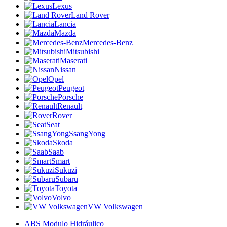
Lexus
Land Rover
Lancia
Mazda
Mercedes-Benz
Mitsubishi
Maserati
Nissan
Opel
Peugeot
Porsche
Renault
Rover
Seat
SsangYong
Skoda
Saab
Smart
Sukuzi
Subaru
Toyota
Volvo
VW Volkswagen
ABS Modulo Hidráulico