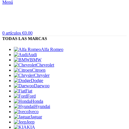
Menú
0
artículos
€
0.00
TODAS LAS MARCAS
Alfa Romeo
Audi
BMW
Chevrolet
Citroen
Chrysler
Dodge
Daewoo
Fiat
Ford
Honda
Hyundai
Iveco
Jaguar
Jeep
KIA