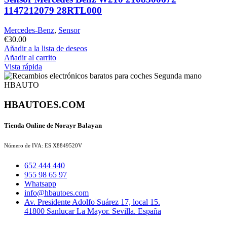
1147212079 28RTL000
Mercedes-Benz
,
Sensor
€
30.00
Añadir a la lista de deseos
Añadir al carrito
Vista rápida
HBAUTOES.COM
Tienda Online de Norayr Balayan
Número de IVA: ES X8849520V
652 444 440
955 98 65 97
Whatsapp
info@hbautoes.com
Av. Presidente Adolfo Suárez 17, local 15.
41800 Sanlucar La Mayor. Sevilla. España