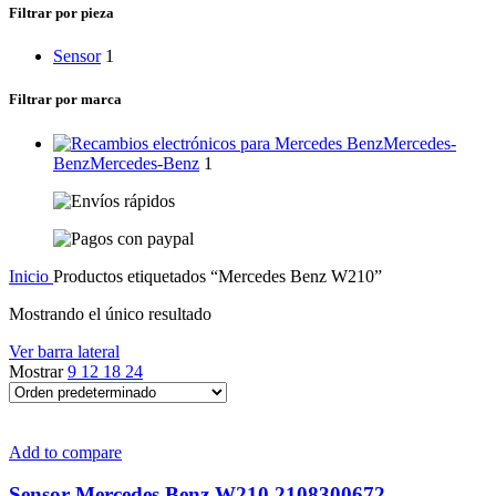
categoría
Filtrar por pieza
Sensor
1
Filtrar por marca
Mercedes-
Benz
Mercedes-Benz
1
Inicio
Productos etiquetados “Mercedes Benz W210”
Mostrando el único resultado
Ver barra lateral
Mostrar
9
12
18
24
Add to compare
Sensor Mercedes Benz W210 2108300672