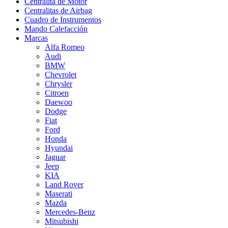
Centralita de Motor
Centralitas de Airbag
Cuadro de Instrumentos
Mando Calefacción
Marcas
Alfa Romeo
Audi
BMW
Chevrolet
Chrysler
Citroen
Daewoo
Dodge
Fiat
Ford
Honda
Hyundai
Jaguar
Jeep
KIA
Land Rover
Maserati
Mazda
Mercedes-Benz
Mitsubishi