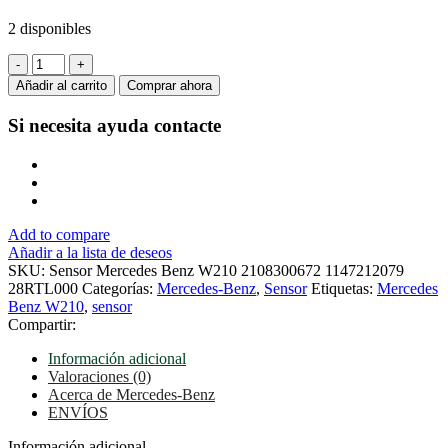
2 disponibles
Sensor
Mercedes
Añadir al carrito
Comprar ahora
Benz
W210
Si necesita ayuda
contacte
2108300672
1147212079
28RTL000
cantidad
Add to compare
Añadir a la lista de deseos
SKU:
Sensor Mercedes Benz W210 2108300672 1147212079
28RTL000
Categorías:
Mercedes-Benz
,
Sensor
Etiquetas:
Mercedes
Benz W210
,
sensor
Compartir:
Información adicional
Valoraciones (0)
Acerca de Mercedes-Benz
ENVÍOS
Información adicional