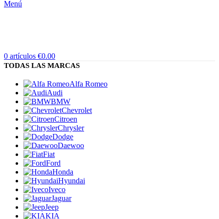
Menú
0
artículos
€
0.00
TODAS LAS MARCAS
Alfa Romeo
Audi
BMW
Chevrolet
Citroen
Chrysler
Dodge
Daewoo
Fiat
Ford
Honda
Hyundai
Iveco
Jaguar
Jeep
KIA