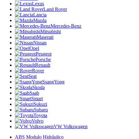
Lexus
Land Rover
Lancia
Mazda
Mercedes-Benz
Mitsubishi
Maserati
Nissan
Opel
Peugeot
Porsche
Renault
Rover
Seat
SsangYong
Skoda
Saab
Smart
Sukuzi
Subaru
Toyota
Volvo
VW Volkswagen
ABS Modulo Hidráulico