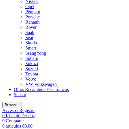
Nissan
Opel
Peugeot
Porsche
Renault
Rover
Saab
Seat
Skoda
Smart
SsangYong
Subaru
Sukuzi
Suzuki
Toyota
Volvo
VW Volkswagen
Otros Recambios Electrónicos
Sensor
Buscar...
Acceso / Registro
0
Lista de Deseos
0
Comparar
0
artículos
€
0.00