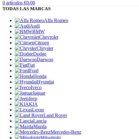
0
artículos
€
0.00
TODAS LAS MARCAS
Alfa Romeo
Audi
BMW
Chevrolet
Citroen
Chrysler
Dodge
Daewoo
Fiat
Ford
Honda
Hyundai
Iveco
Jaguar
Jeep
KIA
Lexus
Land Rover
Lancia
Mazda
Mercedes-Benz
Mitsubishi