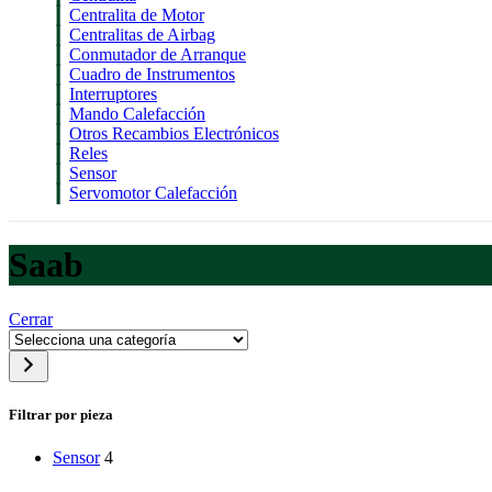
Centralita de Motor
Centralitas de Airbag
Conmutador de Arranque
Cuadro de Instrumentos
Interruptores
Mando Calefacción
Otros Recambios Electrónicos
Reles
Sensor
Servomotor Calefacción
Saab
Cerrar
Selecciona
una
categoría
Filtrar por pieza
Sensor
4