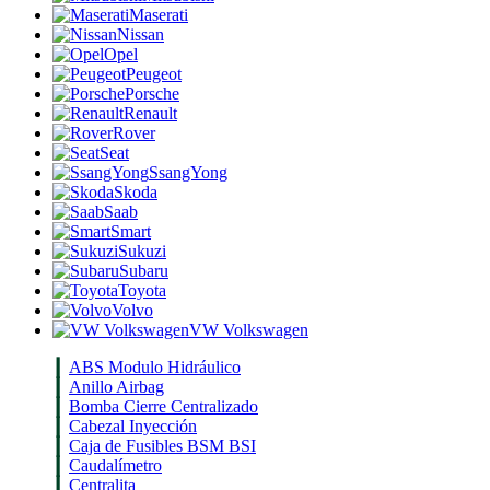
Maserati
Nissan
Opel
Peugeot
Porsche
Renault
Rover
Seat
SsangYong
Skoda
Saab
Smart
Sukuzi
Subaru
Toyota
Volvo
VW Volkswagen
ABS Modulo Hidráulico
Anillo Airbag
Bomba Cierre Centralizado
Cabezal Inyección
Caja de Fusibles BSM BSI
Caudalímetro
Centralita