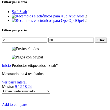
Filtrar por marca
Saab
Saab
1
Audi
Audi
3
Opel
Opel
2
Filtrar por precio
Precio
Precio
Filtrar
mínimo
máximo
Inicio
Productos etiquetados “Saab”
Mostrando los 4 resultados
Ver barra lateral
Mostrar
9
12
18
24
Add to compare