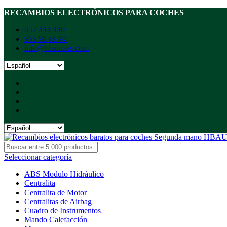
RECAMBIOS ELECTRÓNICOS PARA COCHES
652 444 440
955 98 65 97
info@hbautoes.com
Seleccionar categoría
ABS Modulo Hidráulico
Centralita
Centralita de Motor
Centralitas de Airbag
Cuadro de Instrumentos
Mando Calefacción