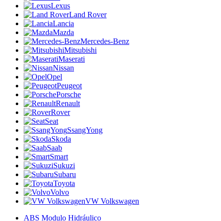
Lexus
Land Rover
Lancia
Mazda
Mercedes-Benz
Mitsubishi
Maserati
Nissan
Opel
Peugeot
Porsche
Renault
Rover
Seat
SsangYong
Skoda
Saab
Smart
Sukuzi
Subaru
Toyota
Volvo
VW Volkswagen
ABS Modulo Hidráulico