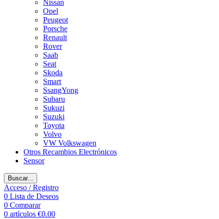
Nissan
Opel
Peugeot
Porsche
Renault
Rover
Saab
Seat
Skoda
Smart
SsangYong
Subaru
Sukuzi
Suzuki
Toyota
Volvo
VW Volkswagen
Otros Recambios Electrónicos
Sensor
Buscar...
Acceso / Registro
0
Lista de Deseos
0
Comparar
0
artículos
€
0.00