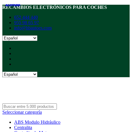
AGOTADO
AGOTADO
AGOTADO
AGOTADO
RECAMBIOS ELECTRÓNICOS PARA COCHES
652 444 440
955 98 65 97
info@hbautoes.com
Seleccionar categoría
ABS Modulo Hidráulico
Centralita