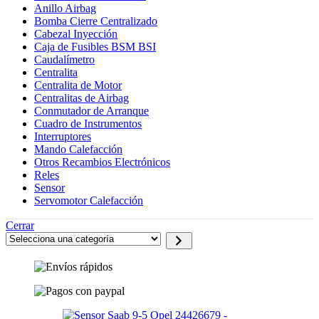
Anillo Airbag
Bomba Cierre Centralizado
Cabezal Inyección
Caja de Fusibles BSM BSI
Caudalímetro
Centralita
Centralita de Motor
Centralitas de Airbag
Conmutador de Arranque
Cuadro de Instrumentos
Interruptores
Mando Calefacción
Otros Recambios Electrónicos
Reles
Sensor
Servomotor Calefacción
Cerrar
Selecciona
una
categoría