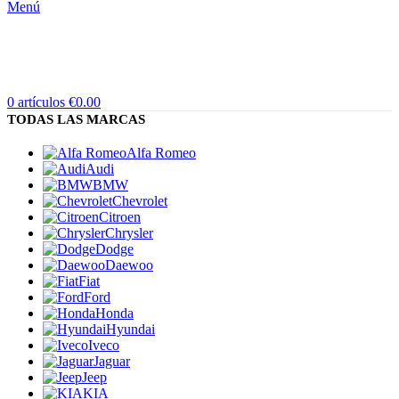
Menú
0
artículos
€
0.00
TODAS LAS MARCAS
Alfa Romeo
Audi
BMW
Chevrolet
Citroen
Chrysler
Dodge
Daewoo
Fiat
Ford
Honda
Hyundai
Iveco
Jaguar
Jeep
KIA