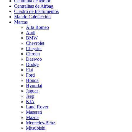
Centralita de Motor
Centralitas de Airbag
Cuadro de Instrumentos
Mando Calefacción
Marcas
Alfa Romeo
Audi
BMW
Chevrolet
Chrysler
Citroen
Daewoo
Dodge
Fiat
Ford
Honda
Hyundai
Jaguar
Jeep
KIA
Land Rover
Maserati
Mazda
Mercedes-Benz
Mitsubishi