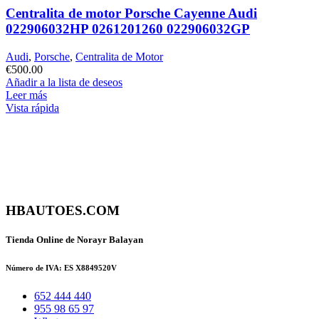
Centralita de motor Porsche Cayenne Audi
022906032HP 0261201260 022906032GP
Audi
,
Porsche
,
Centralita de Motor
€
500.00
Añadir a la lista de deseos
Leer más
Vista rápida
HBAUTOES.COM
Tienda Online de Norayr Balayan
Número de IVA: ES X8849520V
652 444 440
955 98 65 97