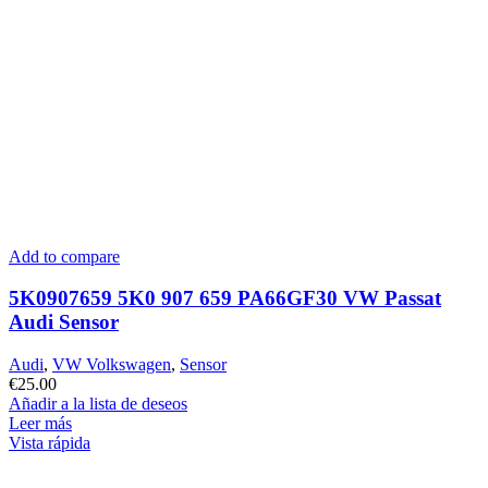
Add to compare
5K0907659 5K0 907 659 PA66GF30 VW Passat
Audi Sensor
Audi
,
VW Volkswagen
,
Sensor
€
25.00
Añadir a la lista de deseos
Leer más
Vista rápida