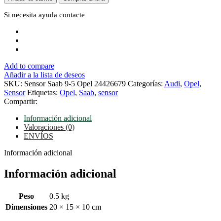
9-
5
Si necesita ayuda
contacte
Opel
24426679
cantidad
Add to compare
Añadir a la lista de deseos
SKU:
Sensor Saab 9-5 Opel 24426679
Categorías:
Audi
,
Opel
,
Sensor
Etiquetas:
Opel
,
Saab
,
sensor
Compartir:
Información adicional
Valoraciones (0)
ENVÍOS
Información adicional
Información adicional
Peso
0.5 kg
Dimensiones
20 × 15 × 10 cm