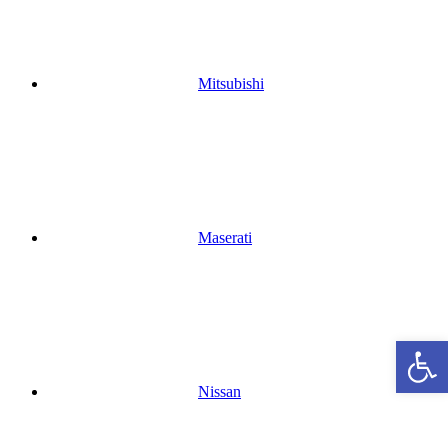
Mitsubishi
Maserati
Abrir b
Nissan