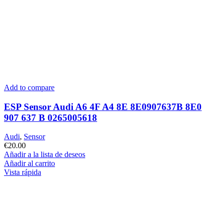
Add to compare
ESP Sensor Audi A6 4F A4 8E 8E0907637B 8E0
907 637 B 0265005618
Audi
,
Sensor
€
20.00
Añadir a la lista de deseos
Añadir al carrito
Vista rápida