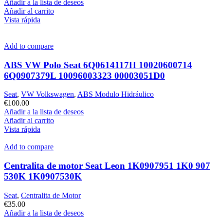
Añadir a la lista de deseos
Añadir al carrito
Vista rápida
Add to compare
ABS VW Polo Seat 6Q0614117H 10020600714
6Q0907379L 10096003323 00003051D0
Seat
,
VW Volkswagen
,
ABS Modulo Hidráulico
€
100.00
Añadir a la lista de deseos
Añadir al carrito
Vista rápida
Add to compare
Centralita de motor Seat Leon 1K0907951 1K0 907
530K 1K0907530K
Seat
,
Centralita de Motor
€
35.00
Añadir a la lista de deseos