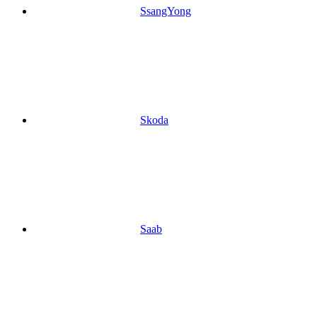
SsangYong
Skoda
Saab