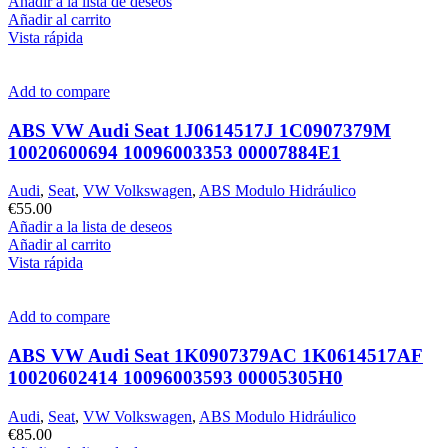
Añadir a la lista de deseos
Añadir al carrito
Vista rápida
Add to compare
ABS VW Audi Seat 1J0614517J 1C0907379M
10020600694 10096003353 00007884E1
Audi
,
Seat
,
VW Volkswagen
,
ABS Modulo Hidráulico
€
55.00
Añadir a la lista de deseos
Añadir al carrito
Vista rápida
Add to compare
ABS VW Audi Seat 1K0907379AC 1K0614517AF
10020602414 10096003593 00005305H0
Audi
,
Seat
,
VW Volkswagen
,
ABS Modulo Hidráulico
€
85.00