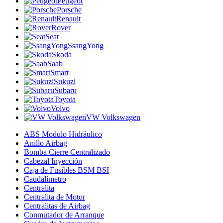
Peugeot
Porsche
Renault
Rover
Seat
SsangYong
Skoda
Saab
Smart
Sukuzi
Subaru
Toyota
Volvo
VW Volkswagen
ABS Modulo Hidráulico
Anillo Airbag
Bomba Cierre Centralizado
Cabezal Inyección
Caja de Fusibles BSM BSI
Caudalímetro
Centralita
Centralita de Motor
Centralitas de Airbag
Conmutador de Arranque