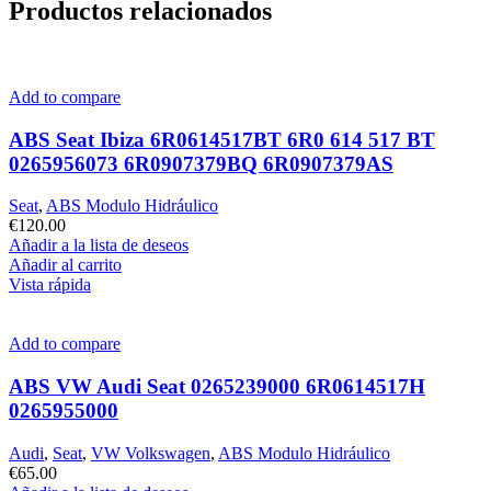
Productos relacionados
Add to compare
ABS Seat Ibiza 6R0614517BT 6R0 614 517 BT
0265956073 6R0907379BQ 6R0907379AS
Seat
,
ABS Modulo Hidráulico
€
120.00
Añadir a la lista de deseos
Añadir al carrito
Vista rápida
Add to compare
ABS VW Audi Seat 0265239000 6R0614517H
0265955000
Audi
,
Seat
,
VW Volkswagen
,
ABS Modulo Hidráulico
€
65.00