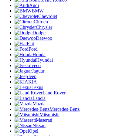
Audi
BMW
Chevrolet
Citroen
Chrysler
Dodge
Daewoo
Fiat
Ford
Honda
Hyundai
Iveco
Jaguar
Jeep
KIA
Lexus
Land Rover
Lancia
Mazda
Mercedes-Benz
Mitsubishi
Maserati
Nissan
Opel