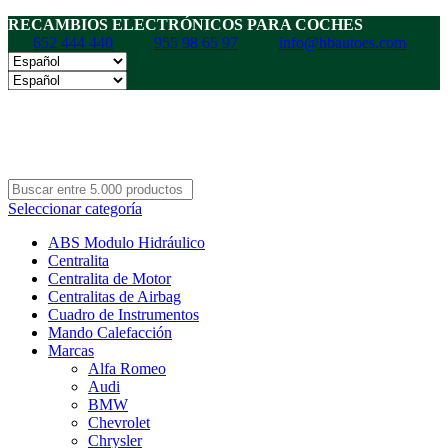
RECAMBIOS ELECTRÓNICOS PARA COCHES
652 444 440
955 98 65 97
info@hbautoes.com
Seleccionar categoría
ABS Modulo Hidráulico
Centralita
Centralita de Motor
Centralitas de Airbag
Cuadro de Instrumentos
Mando Calefacción
Marcas
Alfa Romeo
Audi
BMW
Chevrolet
Chrysler