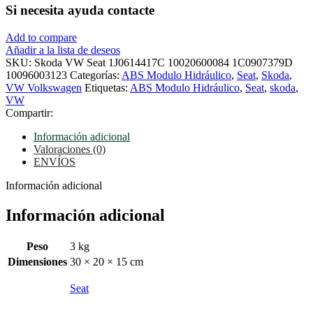
VW
Si necesita ayuda
contacte
Seat
1J0614417C
Add to compare
10020600084
Añadir a la lista de deseos
1C0907379D
SKU:
Skoda VW Seat 1J0614417C 10020600084 1C0907379D
10096003123
10096003123
Categorías:
ABS Modulo Hidráulico
,
Seat
,
Skoda
,
cantidad
VW Volkswagen
Etiquetas:
ABS Modulo Hidráulico
,
Seat
,
skoda
,
VW
Compartir:
Información adicional
Valoraciones (0)
ENVÍOS
Información adicional
Información adicional
Peso
3 kg
Dimensiones
30 × 20 × 15 cm
Seat
,