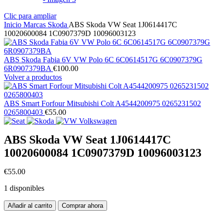
Clic para ampliar
Inicio
Marcas
Skoda
ABS Skoda VW Seat 1J0614417C
10020600084 1C0907379D 10096003123
ABS Skoda Fabia 6V VW Polo 6C 6C0614517G 6C0907379G
6R0907379BA
€
100.00
Volver a productos
ABS Smart Forfour Mitsubishi Colt A4544200975 0265231502
0265800403
€
55.00
ABS Skoda VW Seat 1J0614417C
10020600084 1C0907379D 10096003123
€
55.00
1 disponibles
ABS
Añadir al carrito
Comprar ahora
Skoda