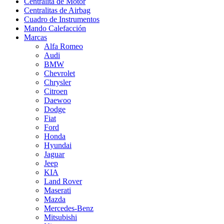
Centralita de Motor
Centralitas de Airbag
Cuadro de Instrumentos
Mando Calefacción
Marcas
Alfa Romeo
Audi
BMW
Chevrolet
Chrysler
Citroen
Daewoo
Dodge
Fiat
Ford
Honda
Hyundai
Jaguar
Jeep
KIA
Land Rover
Maserati
Mazda
Mercedes-Benz
Mitsubishi