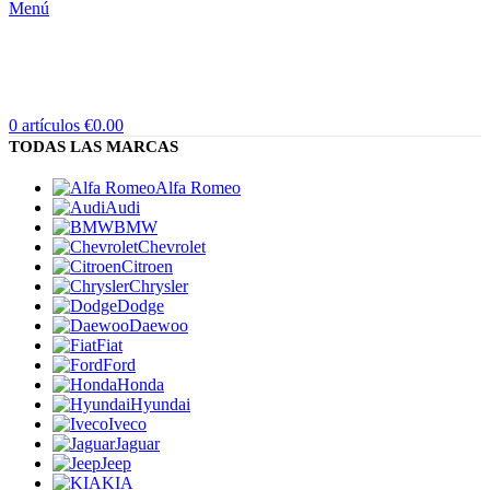
Menú
0
artículos
€
0.00
TODAS LAS MARCAS
Alfa Romeo
Audi
BMW
Chevrolet
Citroen
Chrysler
Dodge
Daewoo
Fiat
Ford
Honda
Hyundai
Iveco
Jaguar
Jeep
KIA