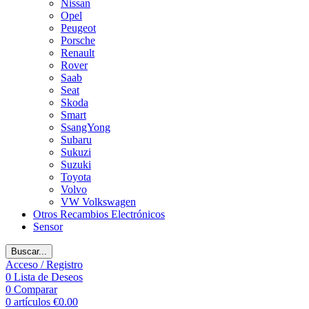
Nissan
Opel
Peugeot
Porsche
Renault
Rover
Saab
Seat
Skoda
Smart
SsangYong
Subaru
Sukuzi
Suzuki
Toyota
Volvo
VW Volkswagen
Otros Recambios Electrónicos
Sensor
Buscar...
Acceso / Registro
0
Lista de Deseos
0
Comparar
0
artículos
€
0.00