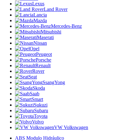
Lexus
Land Rover
Lancia
Mazda
Mercedes-Benz
Mitsubishi
Maserati
Nissan
Opel
Peugeot
Porsche
Renault
Rover
Seat
SsangYong
Skoda
Saab
Smart
Sukuzi
Subaru
Toyota
Volvo
VW Volkswagen
ABS Modulo Hidráulico