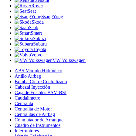
Renault
Rover
Seat
SsangYong
Skoda
Saab
Smart
Sukuzi
Subaru
Toyota
Volvo
VW Volkswagen
ABS Modulo Hidráulico
Anillo Airbag
Bomba Cierre Centralizado
Cabezal Inyección
Caja de Fusibles BSM BSI
Caudalímetro
Centralita
Centralita de Motor
Centralitas de Airbag
Conmutador de Arranque
Cuadro de Instrumentos
Interruptores