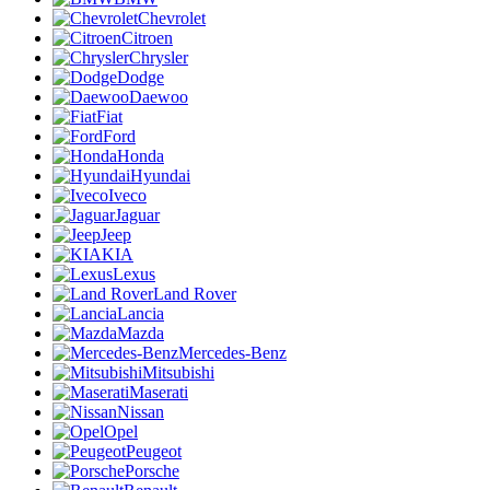
Chevrolet
Citroen
Chrysler
Dodge
Daewoo
Fiat
Ford
Honda
Hyundai
Iveco
Jaguar
Jeep
KIA
Lexus
Land Rover
Lancia
Mazda
Mercedes-Benz
Mitsubishi
Maserati
Nissan
Opel
Peugeot
Porsche