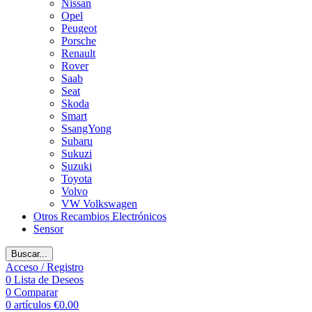
Nissan
Opel
Peugeot
Porsche
Renault
Rover
Saab
Seat
Skoda
Smart
SsangYong
Subaru
Sukuzi
Suzuki
Toyota
Volvo
VW Volkswagen
Otros Recambios Electrónicos
Sensor
Buscar...
Acceso / Registro
0
Lista de Deseos
0
Comparar
0
artículos
€
0.00