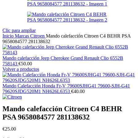
Clic para ampliar
Inicio
Marcas
Citroen
Mando calefacción Citroen C4 BEHR PSA
9658084577 281138632
Mando calefacción Jeep Cherokee Grand Renault Clio 6552B
758143
€
50.00
Volver a productos
Mando Calefacción Honda Fr-V 79600SJHG41 79600-SJH-G41
79620SJDG520M1 NH626L6353
€
40.00
Mando calefacción Citroen C4 BEHR
PSA 9658084577 281138632
€
25.00