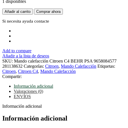
1 disponibles
Mando
Añadir al carrito
Comprar ahora
calefacción
Citroen
Si necesita ayuda
contacte
C4
BEHR
PSA
9658084577
281138632
Add to compare
cantidad
Añadir a la lista de deseos
SKU:
Mando calefacción Citroen C4 BEHR PSA 9658084577
281138632
Categorías:
Citroen
,
Mando Calefacción
Etiquetas:
Citroen
,
Citroen C4
,
Mando Calefacción
Compartir:
Información adicional
Valoraciones (0)
ENVÍOS
Información adicional
Información adicional