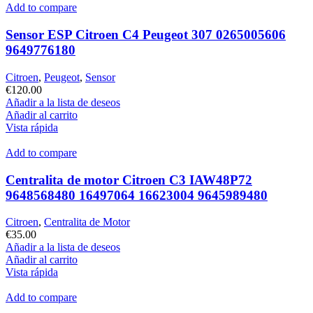
Add to compare
Sensor ESP Citroen C4 Peugeot 307 0265005606
9649776180
Citroen
,
Peugeot
,
Sensor
€
120.00
Añadir a la lista de deseos
Añadir al carrito
Vista rápida
Add to compare
Centralita de motor Citroen C3 IAW48P72
9648568480 16497064 16623004 9645989480
Citroen
,
Centralita de Motor
€
35.00
Añadir a la lista de deseos
Añadir al carrito
Vista rápida
Add to compare