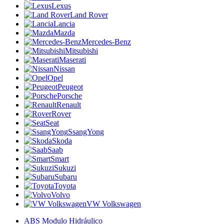
Lexus
Land Rover
Lancia
Mazda
Mercedes-Benz
Mitsubishi
Maserati
Nissan
Opel
Peugeot
Porsche
Renault
Rover
Seat
SsangYong
Skoda
Saab
Smart
Sukuzi
Subaru
Toyota
Volvo
VW Volkswagen
ABS Modulo Hidráulico