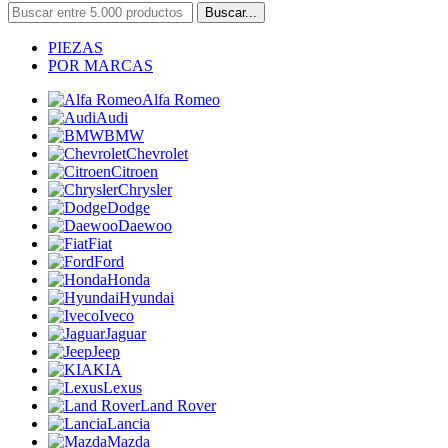
Buscar...
PIEZAS
POR MARCAS
Alfa Romeo
Audi
BMW
Chevrolet
Citroen
Chrysler
Dodge
Daewoo
Fiat
Ford
Honda
Hyundai
Iveco
Jaguar
Jeep
KIA
Lexus
Land Rover
Lancia
Mazda