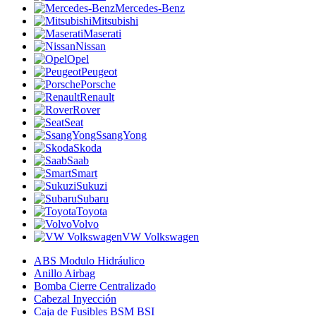
Mercedes-Benz
Mitsubishi
Maserati
Nissan
Opel
Peugeot
Porsche
Renault
Rover
Seat
SsangYong
Skoda
Saab
Smart
Sukuzi
Subaru
Toyota
Volvo
VW Volkswagen
ABS Modulo Hidráulico
Anillo Airbag
Bomba Cierre Centralizado
Cabezal Inyección
Caja de Fusibles BSM BSI