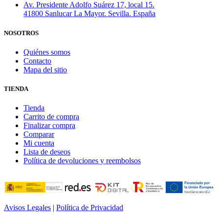
Av. Presidente Adolfo Suárez 17, local 15.
41800 Sanlucar La Mayor. Sevilla. España
NOSOTROS
Quiénes somos
Contacto
Mapa del sitio
TIENDA
Tienda
Carrito de compra
Finalizar compra
Comparar
Mi cuenta
Lista de deseos
Política de devoluciones y reembolsos
Avisos Legales
|
Política de Privacidad