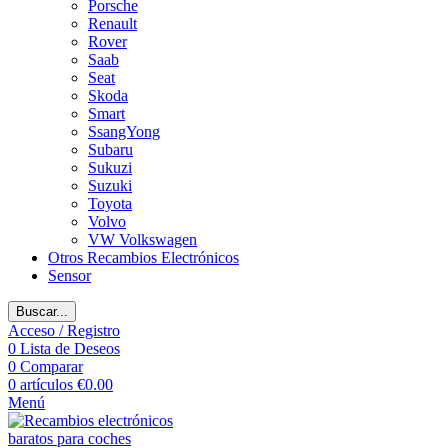
Porsche
Renault
Rover
Saab
Seat
Skoda
Smart
SsangYong
Subaru
Sukuzi
Suzuki
Toyota
Volvo
VW Volkswagen
Otros Recambios Electrónicos
Sensor
Buscar...
Acceso / Registro
0
Lista de Deseos
0
Comparar
0
artículos
€
0.00
Menú