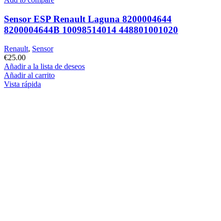
Sensor ESP Renault Laguna 8200004644
8200004644B 10098514014 448801001020
Renault
,
Sensor
€
25.00
Añadir a la lista de deseos
Añadir al carrito
Vista rápida