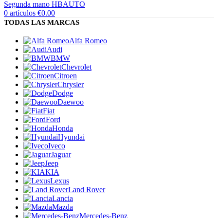
0
artículos
€
0.00
TODAS LAS MARCAS
Alfa Romeo
Audi
BMW
Chevrolet
Citroen
Chrysler
Dodge
Daewoo
Fiat
Ford
Honda
Hyundai
Iveco
Jaguar
Jeep
KIA
Lexus
Land Rover
Lancia
Mazda
Mercedes-Benz