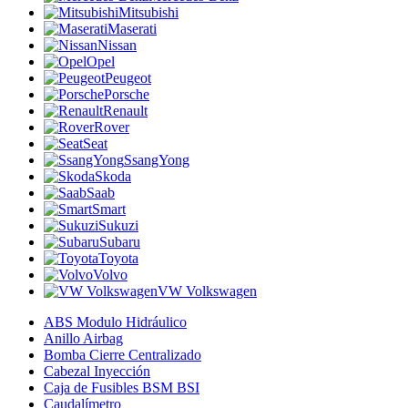
Mitsubishi
Maserati
Nissan
Opel
Peugeot
Porsche
Renault
Rover
Seat
SsangYong
Skoda
Saab
Smart
Sukuzi
Subaru
Toyota
Volvo
VW Volkswagen
ABS Modulo Hidráulico
Anillo Airbag
Bomba Cierre Centralizado
Cabezal Inyección
Caja de Fusibles BSM BSI
Caudalímetro