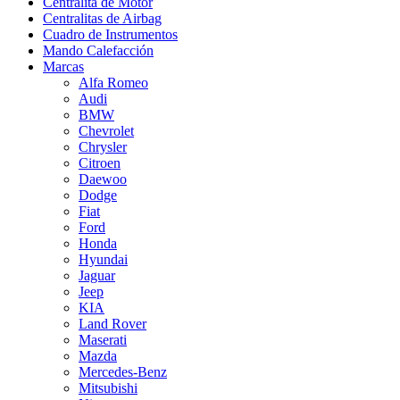
Centralita de Motor
Centralitas de Airbag
Cuadro de Instrumentos
Mando Calefacción
Marcas
Alfa Romeo
Audi
BMW
Chevrolet
Chrysler
Citroen
Daewoo
Dodge
Fiat
Ford
Honda
Hyundai
Jaguar
Jeep
KIA
Land Rover
Maserati
Mazda
Mercedes-Benz
Mitsubishi