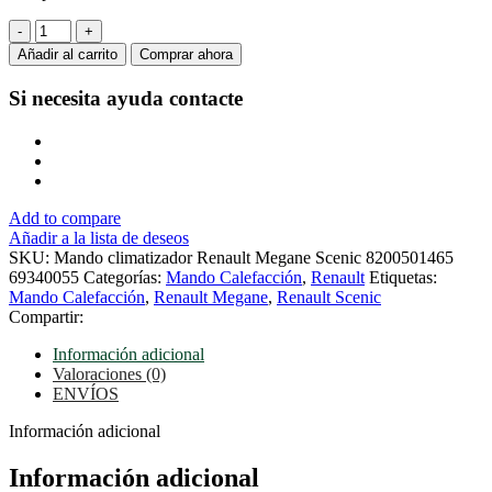
Mando
climatizador
Añadir al carrito
Comprar ahora
Renault
Megane
Si necesita ayuda
contacte
Scenic
8200501465
69340055
cantidad
Add to compare
Añadir a la lista de deseos
SKU:
Mando climatizador Renault Megane Scenic 8200501465
69340055
Categorías:
Mando Calefacción
,
Renault
Etiquetas:
Mando Calefacción
,
Renault Megane
,
Renault Scenic
Compartir:
Información adicional
Valoraciones (0)
ENVÍOS
Información adicional
Información adicional