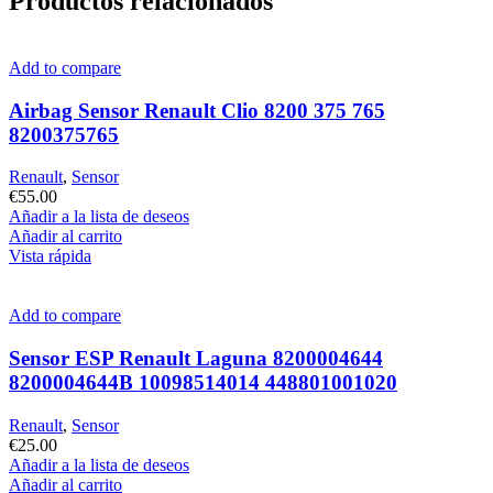
Productos relacionados
Add to compare
Airbag Sensor Renault Clio 8200 375 765
8200375765
Renault
,
Sensor
€
55.00
Añadir a la lista de deseos
Añadir al carrito
Vista rápida
Add to compare
Sensor ESP Renault Laguna 8200004644
8200004644B 10098514014 448801001020
Renault
,
Sensor
€
25.00
Añadir a la lista de deseos
Añadir al carrito