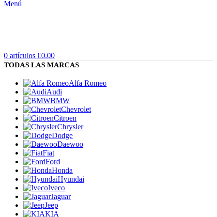
Menú
0
artículos
€
0.00
TODAS LAS MARCAS
Alfa Romeo
Audi
BMW
Chevrolet
Citroen
Chrysler
Dodge
Daewoo
Fiat
Ford
Honda
Hyundai
Iveco
Jaguar
Jeep
KIA