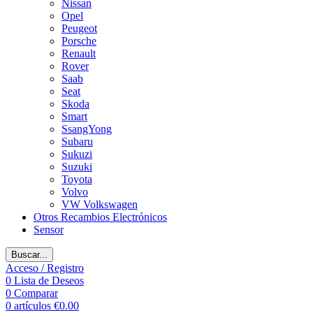
Nissan
Opel
Peugeot
Porsche
Renault
Rover
Saab
Seat
Skoda
Smart
SsangYong
Subaru
Sukuzi
Suzuki
Toyota
Volvo
VW Volkswagen
Otros Recambios Electrónicos
Sensor
Buscar...
Acceso / Registro
0
Lista de Deseos
0
Comparar
0
artículos
€
0.00