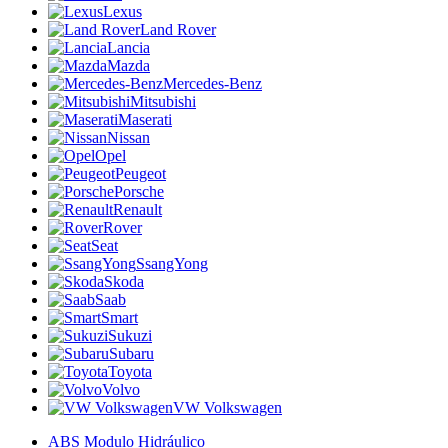
Lexus
Land Rover
Lancia
Mazda
Mercedes-Benz
Mitsubishi
Maserati
Nissan
Opel
Peugeot
Porsche
Renault
Rover
Seat
SsangYong
Skoda
Saab
Smart
Sukuzi
Subaru
Toyota
Volvo
VW Volkswagen
ABS Modulo Hidráulico