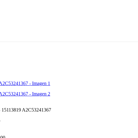
38 15113819 A2C53241367
0
.00