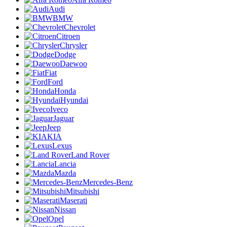
Audi
BMW
Chevrolet
Citroen
Chrysler
Dodge
Daewoo
Fiat
Ford
Honda
Hyundai
Iveco
Jaguar
Jeep
KIA
Lexus
Land Rover
Lancia
Mazda
Mercedes-Benz
Mitsubishi
Maserati
Nissan
Opel