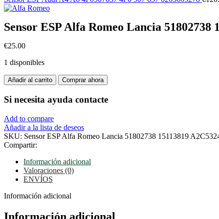
Sensor ESP Alfa Romeo Lancia 51802738
€
25.00
1 disponibles
Sensor
Añadir al carrito
Comprar ahora
ESP
Alfa
Si necesita ayuda
contacte
Romeo
Lancia
Add to compare
51802738
Añadir a la lista de deseos
15113819
SKU:
Sensor ESP Alfa Romeo Lancia 51802738 15113819 A2C53
A2C53241367
Compartir:
cantidad
Información adicional
Valoraciones (0)
ENVÍOS
Información adicional
Información adicional