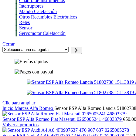
Cuadro de Instrumentos
Interruptores
Mando Calefacción
Otros Recambios Electrónicos
Reles
Sensor
Servomotor Calefacción
Cerrar
Selecciona
una
categoría
Clic para ampliar
Inicio
Marcas
Alfa Romeo
Sensor ESP Alfa Romeo Lancia 518027
Sensor ESP Alfa Romeo Fiat Maserati 0265005241 46803379
€
50.0
Volver a productos
Sensor ESP Audi A4 A6 4F0907637 4F0 907 637 0265005278
€
120