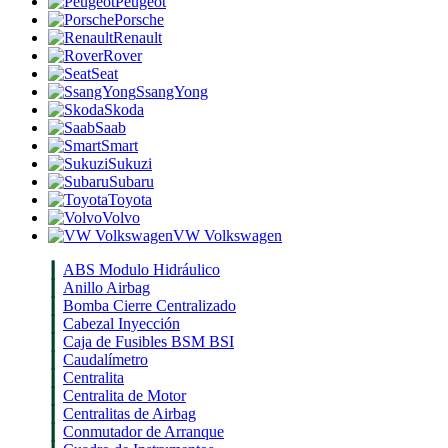
Peugeot
Porsche
Renault
Rover
Seat
SsangYong
Skoda
Saab
Smart
Sukuzi
Subaru
Toyota
Volvo
VW Volkswagen
ABS Modulo Hidráulico
Anillo Airbag
Bomba Cierre Centralizado
Cabezal Inyección
Caja de Fusibles BSM BSI
Caudalímetro
Centralita
Centralita de Motor
Centralitas de Airbag
Conmutador de Arranque