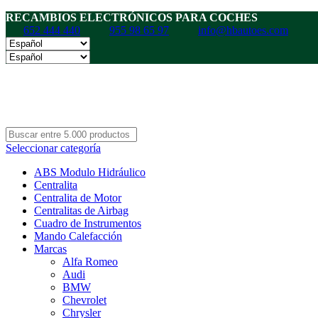
RECAMBIOS ELECTRÓNICOS PARA COCHES
652 444 440
955 98 65 97
info@hbautoes.com
Seleccionar categoría
ABS Modulo Hidráulico
Centralita
Centralita de Motor
Centralitas de Airbag
Cuadro de Instrumentos
Mando Calefacción
Marcas
Alfa Romeo
Audi
BMW
Chevrolet
Chrysler