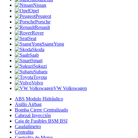
Nissan
Opel
Peugeot
Porsche
Renault
Rover
Seat
SsangYong
Skoda
Saab
Smart
Sukuzi
Subaru
Toyota
Volvo
VW Volkswagen
ABS Modulo Hidráulico
Anillo Airbag
Bomba Cierre Centralizado
Cabezal Inyección
Caja de Fusibles BSM BSI
Caudalímetro
Centralita
Centralita de Motor