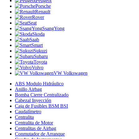
Peugeot
Porsche
Renault
Rover
Seat
SsangYong
Skoda
Saab
Smart
Sukuzi
Subaru
Toyota
Volvo
VW Volkswagen
ABS Modulo Hidráulico
Anillo Airbag
Bomba Cierre Centralizado
Cabezal Inyección
Caja de Fusibles BSM BSI
Caudalímetro
Centralita
Centralita de Motor
Centralitas de Airbag
Conmutador de Arranque