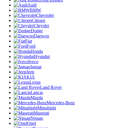
Audi
BMW
Chevrolet
Citroen
Chrysler
Dodge
Daewoo
Fiat
Ford
Honda
Hyundai
Iveco
Jaguar
Jeep
KIA
Lexus
Land Rover
Lancia
Mazda
Mercedes-Benz
Mitsubishi
Maserati
Nissan
Opel