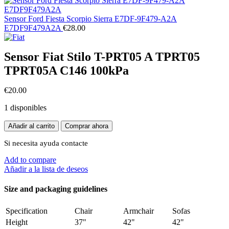
Sensor Ford Fiesta Scorpio Sierra E7DF-9F479-A2A
E7DF9F479A2A
€
28.00
Sensor Fiat Stilo T-PRT05 A TPRT05
TPRT05A C146 100kPa
€
20.00
1 disponibles
Sensor
Añadir al carrito
Comprar ahora
Fiat
Stilo
Si necesita ayuda
contacte
T-
Add to compare
PRT05
Añadir a la lista de deseos
A
TPRT05
TPRT05A
Size and packaging guidelines
C146
100kPa
Specification
Chair
Armchair
Sofas
cantidad
Height
37"
42"
42"