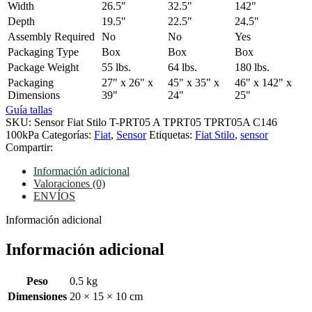
Width
26.5"
32.5"
142"
Depth
19.5"
22.5"
24.5"
Assembly Required
No
No
Yes
Packaging Type
Box
Box
Box
Package Weight
55 lbs.
64 lbs.
180 lbs.
Packaging
27" x 26" x
45" x 35" x
46" x 142" x
Dimensions
39"
24"
25"
Guía tallas
SKU:
Sensor Fiat Stilo T-PRT05 A TPRT05 TPRT05A C146
100kPa
Categorías:
Fiat
,
Sensor
Etiquetas:
Fiat Stilo
,
sensor
Compartir:
Información adicional
Valoraciones (0)
ENVÍOS
Información adicional
Información adicional
Peso
0.5 kg
Dimensiones
20 × 15 × 10 cm