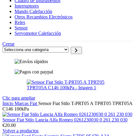
Cuadro de Instrumentos
Interruptores
Mando Calefacción
Otros Recambios Electrónicos
Reles
Sensor
Servomotor Calefacción
Cerrar
Selecciona
una
categoría
Clic para ampliar
Inicio
Marcas
Fiat
Sensor Fiat Stilo T-PRT05 A TPRT05 TPRT05A
C146 100kPa
Sensor Fiat Stilo Lancia Alfa Romeo 0261230030 0 261 230 030
€
20.00
Volver a productos