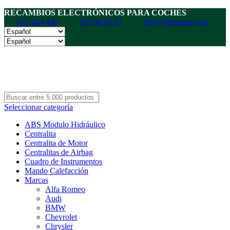
RECAMBIOS ELECTRÓNICOS PARA COCHES
652 444 440
955 98 65 97
info@hbautoes.com
Seleccionar categoría
ABS Modulo Hidráulico
Centralita
Centralita de Motor
Centralitas de Airbag
Cuadro de Instrumentos
Mando Calefacción
Marcas
Alfa Romeo
Audi
BMW
Chevrolet
Chrysler