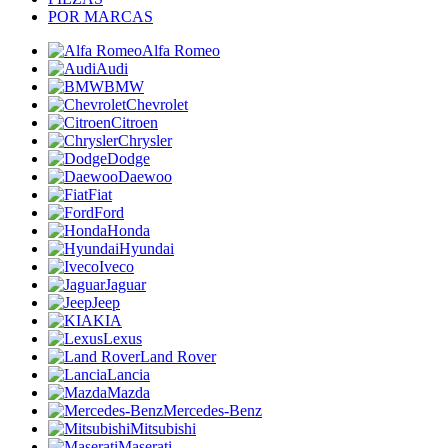
POR MARCAS
Alfa Romeo
Audi
BMW
Chevrolet
Citroen
Chrysler
Dodge
Daewoo
Fiat
Ford
Honda
Hyundai
Iveco
Jaguar
Jeep
KIA
Lexus
Land Rover
Lancia
Mazda
Mercedes-Benz
Mitsubishi
Maserati