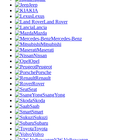
Jeep
KIA
Lexus
Land Rover
Lancia
Mazda
Mercedes-Benz
Mitsubishi
Maserati
Nissan
Opel
Peugeot
Porsche
Renault
Rover
Seat
SsangYong
Skoda
Saab
Smart
Sukuzi
Subaru
Toyota
Volvo
VW Volkswagen