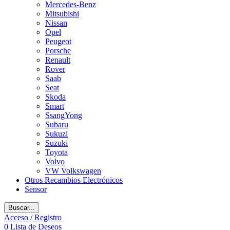
Mercedes-Benz
Mitsubishi
Nissan
Opel
Peugeot
Porsche
Renault
Rover
Saab
Seat
Skoda
Smart
SsangYong
Subaru
Sukuzi
Suzuki
Toyota
Volvo
VW Volkswagen
Otros Recambios Electrónicos
Sensor
Buscar...
Acceso / Registro
0
Lista de Deseos