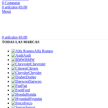
0
Comparar
0
artículos
€
0.00
Menú
0
artículos
€
0.00
TODAS LAS MARCAS
Alfa Romeo
Audi
BMW
Chevrolet
Citroen
Chrysler
Dodge
Daewoo
Fiat
Ford
Honda
Hyundai
Iveco
Jaguar