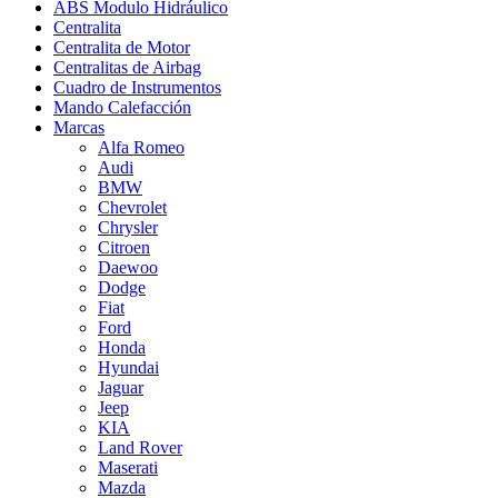
ABS Modulo Hidráulico
Centralita
Centralita de Motor
Centralitas de Airbag
Cuadro de Instrumentos
Mando Calefacción
Marcas
Alfa Romeo
Audi
BMW
Chevrolet
Chrysler
Citroen
Daewoo
Dodge
Fiat
Ford
Honda
Hyundai
Jaguar
Jeep
KIA
Land Rover
Maserati
Mazda